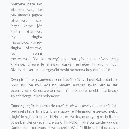
Merreke hate lay
bizneke, wití, “Le
réy Xiwada jégam
bikerewe; eger
jégat keme jéy
serim bikerewe,
jéy dúgim
mekerewe; yan jéy
dúgim bikerewe,
jéy serim
mekerewe.” Bizneke bezeyí píya hat, jéy ser u níwey leshí
kirdewe. Shewé le shewan gurgé merrekey firrand u royí.
Bizneke le ser eme dergayékí bashí bo xanwekey durist kird.
Xwan te’ala lem xanweda cend bécúleyékey daye. Raburdiní zor
bash bu; be rojh ecu bo lewerr, éwaran gwan pirr le shír
egerrayewe. Ke ecuwe derewe minallekaní teme ekird ke le xoy
zíyatir derga le kes nekenewe.
Tumez gurgékí heramzade cawí le bécwe bese zimanekaní bizne
bédesellateke brrí bu. Bizne agay le Mehmúdí u zewad nebu.
Rojhé le rojhan ke púre bizin le derewe bu, mam gurg be helí zaní
cuwe ber dergakeyan. Derga kilíl u kullom, kira bu. Le dergay da.
Karjholekan pirsíyan, “Ewe kaye?” Wití, “Tíffíle u Bíbíley daye,