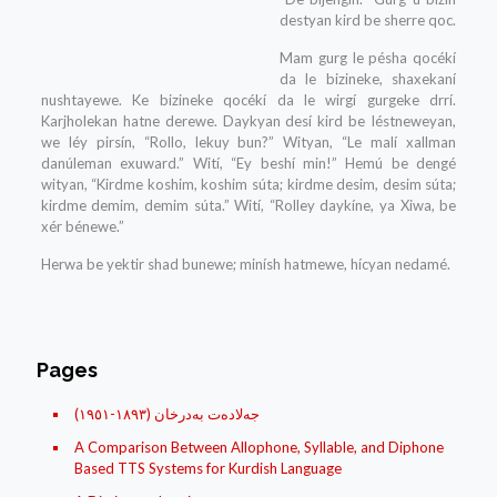
destyan kird be sherre qoc.
Mam gurg le pésha qocékí
da le bizineke, shaxekaní
nushtayewe. Ke bizineke qocékí da le wirgí gurgeke drrí.
Karjholekan hatne derewe. Daykyan desí kird be Iéstneweyan,
we léy pirsín, “Rollo, lekuy bun?” Wityan, “Le malí xallman
danúleman exuward.” Wití, “Ey beshí min!” Hemú be dengé
wityan, “Kirdme koshim, koshim súta; kirdme desim, desim súta;
kirdme demim, demim súta.” Wití, “Rolley daykíne, ya Xiwa, be
xér bénewe.”
Herwa be yektir shad bunewe; minísh hatmewe, hícyan nedamé.
Pages
(جه‌لاده‌ت به‌درخان (١٨۹۳-١۹٥١
A Comparison Between Allophone, Syllable, and Diphone
Based TTS Systems for Kurdish Language