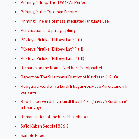
Printing in Iraq: The 1961-75 Period
Printing in the Ottoman Empire
Printing: The era of mass-mediated language use
Punctuation and paragraphing
Púxteya Pirtúka “Elifbeyí Latíní” (I)
Púxteya Pirtúka “Elifbeyí Latíní” (II)
Púxteya Pirtúka “Elifbeyí Latíní” (III)
Remarks on the Romanized Kurdish Alphabet
Report on The Sulaimania District of Kurdistan (1910)
Rewşa perwerdehiya kurdî li başûr-rojavayê Kurdistanê û li
Sûriyayê
Rewsha perwerdehiya kurdí li bashúr-rojhavayé Kurdistané
ú li Súriyayé
Romanization of the Kurdish alphabet
Sa’id Kaban Sedqi (1866-?)
Sample Page