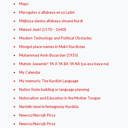
Maps
Marogulov ú alfabeya wí ya Latíní
Méjhúya danína alfabeya zimané Kurdí
Melayé Jezírí (1570 – 1640)
Modern Technology and Political Obstacles
Mongol place-names in Mukri Kurdistan
Muhammad Amin Bozarslan (1935)
Muhsín Juwamér! YA A YA BA YA NA (ya·aya·baya·na)
My Calendar
My memoris: The Kurdish Language
Nation State building or language planning
Nationalism and Education in the Mother Tongue
Nerítékí niwé le ferhegnúsíy Kurdída
Newroz/Núrrojh Píroz
Newroz/Núrrojh Píroz