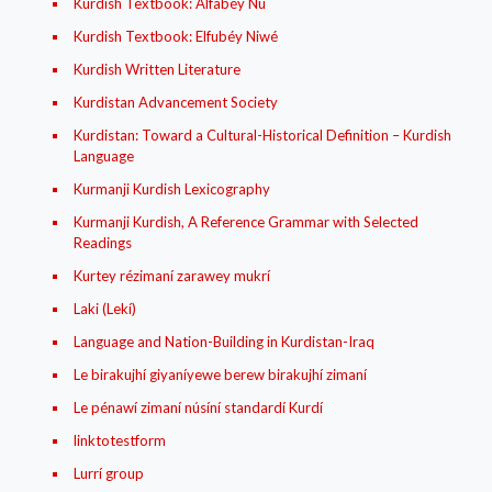
Kurdish Textbook: Alfabéy Nú
Kurdish Textbook: Elfubéy Niwé
Kurdish Written Literature
Kurdistan Advancement Society
Kurdistan: Toward a Cultural-Historical Definition – Kurdish
Language
Kurmanji Kurdish Lexicography
Kurmanji Kurdish, A Reference Grammar with Selected
Readings
Kurtey rézimaní zarawey mukrí
Laki (Lekí)
Language and Nation-Building in Kurdistan-Iraq
Le birakujhí giyaníyewe berew birakujhí zimaní
Le pénawí zimaní núsíní standardí Kurdí
linktotestform
Lurrí group