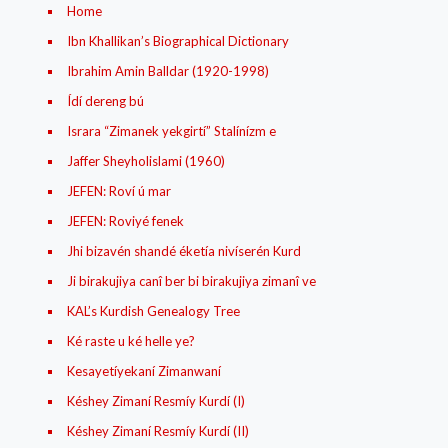
Home
Ibn Khallikan’s Biographical Dictionary
Ibrahim Amin Balldar (1920-1998)
Ídí dereng bú
Israra “Zimanek yekgirtí” Stalínízm e
Jaffer Sheyholislami (1960)
JEFEN: Roví ú mar
JEFEN: Roviyé fenek
Jhi bizavén shandé éketía nivíserén Kurd
Ji birakujiya canî ber bi birakujiya zimanî ve
KAL’s Kurdish Genealogy Tree
Ké raste u ké helle ye?
Kesayetíyekaní Zimanwaní
Késhey Zimaní Resmíy Kurdí (I)
Késhey Zimaní Resmíy Kurdí (II)