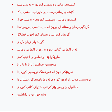
کێشه‌ی زمانی ره‌سمیی کوردی – به‌شی سێ
کێشه‌ی زمانی ره‌سمیی کوردی، به‌شی یه‌ک
کێشه‌ی زمانی ڕه‌سمیی کوردی – به‌شی چوار
گرنگیی زمان و ستانداردبوون له‌ سیسته‌می په‌روه‌رده‌دا
گویش گورانی روستای گوراجوب قشلاق
گویشهای زبان کُردی
له‌ براکوژیی گیانی یه‌وه‌ به‌ره‌و براکوژیی زمانی
مارۆگولۆف و ئه‌لفوبێ لاتینیه‌که‌ی
موحسین جوامێر! یا ئا یا با یا نا
نه‌ریتێکی نوێ له‌ فه‌رهه‌نگ نووسیی کوردیدا
نووسینی چه‌ند زاراوه‌ی کوردی له رۆژنامه‌ی کوردستان دا
هه‌ڵاواردن و په‌راوێز کردنی شێوازه‌کانی کوردی
وشه‌خوازتن و داتاشین