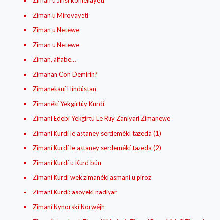
Ziman u Jínsí komellayetí
Ziman u Mirovayetí
Ziman u Netewe
Ziman u Netewe
Ziman, alfabe…
Zimanan Con Demirin?
Zimanekaní Híndústan
Zimanékí Yekgirtúy Kurdí
Zimaní Edebí Yekgirtú Le Rúy Zaníyarí Zimanewe
Zimaní Kurdí le astaney serdemékí tazeda (1)
Zimaní Kurdí le astaney serdemékí tazeda (2)
Zimaní Kurdí u Kurd bún
Zimaní Kurdí wek zimanékí asmaní u píroz
Zimaní Kurdí: asoyekí nadíyar
Zimaní Nynorskí Norwéjh