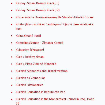
Késhey Zimaní Resmíy Kurdí (III)
Késhey Zimaní Resmíy Kurdí (IV)
Kishanewe Le Daxuwazínamey Be Standard Kirdiní Soraní
Kitéba jhiyan ú shíirén Seyfulquzatí Qazí ú danasandineka
kurt
Koka zimanê kurdî
Komellnasí ziman – Ziman u Komell
Kukuxtíye Bizéweke!
Kurd u késhey ziman
Kurd ú Pirsa Zimané Standard
Kurdish Alphabets and Transliteration
Kurdish as Vernacular
Kurdish Dictionaries
Kurdish Education in Republican Iraq
Kurdish Education in the Monarchical Period in Iraq, 1932-
58