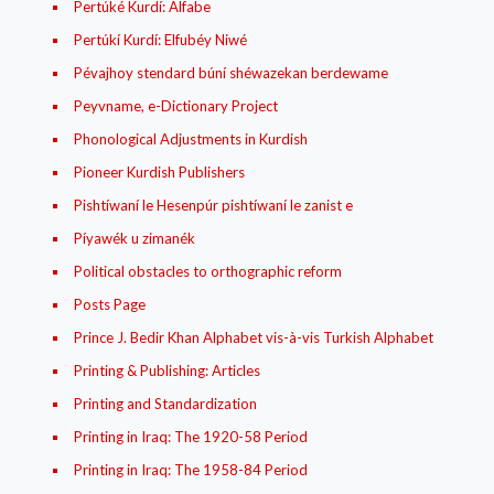
Pertúké Kurdí: Alfabe
Pertúkí Kurdí: Elfubéy Niwé
Pévajhoy stendard búní shéwazekan berdewame
Peyvname, e-Dictionary Project
Phonological Adjustments in Kurdish
Pioneer Kurdish Publishers
Pishtíwaní le Hesenpúr pishtíwaní le zanist e
Píyawék u zimanék
Political obstacles to orthographic reform
Posts Page
Prince J. Bedir Khan Alphabet vis-à-vis Turkish Alphabet
Printing & Publishing: Articles
Printing and Standardization
Printing in Iraq: The 1920-58 Period
Printing in Iraq: The 1958-84 Period