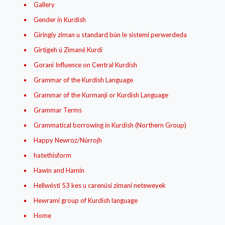
Gallery
Gender in Kurdish
Giringíy ziman u standard bún le sístemí perwerdeda
Girtígeh ú Zimané Kurdí
Gorani Influence on Central Kurdish
Grammar of the Kurdish Language
Grammar of the Kurmanji or Kurdish Language
Grammar Terms
Grammatical borrowing in Kurdish (Northern Group)
Happy Newroz/Núrrojh
hatethisform
Hawín and Hamín
Hellwéstí 53 kes u carenúsí zimaní neteweyek
Hewramí group of Kurdish language
Home