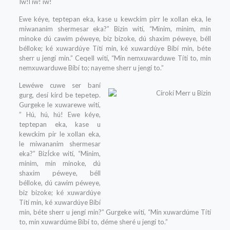
Íw!l íw! íw!
Ewe kéye, teptepan eka, kase u kewckim pirr le xollan eka, le
míwananim shermesar eka?” Bizin wití, “Minim, minim, min
minoke dú cawim péweye, biz bizoke, dú shaxim péweye, béll
bélloke; ké xuwardúye Títí min, ké xuwardúye Bíbí min, béte
sherr u jengí min.” CeqeIl wití, “Min nemxuwarduwe Títí to, min
nemxuwarduwe Bíbí to; nayeme sherr u jengí to.”
Lewéwe cuwe ser baní
gurg, desí kird be tepetep.
Gurgeke le xuwarewe wití,
” Hú, hú, hú! Ewe kéye,
teptepan eka, kase u
kewckim pir le xollan eka,
le míwananim shermesar
eka?” BizÍcke wití, “Minim,
minim, min minoke, dú
shaxim péweye, béll
bélloke, dú cawim péweye,
biz bizoke; ké xuwardúye
Títí min, ké xuwardúye Bíbí
min, béte sherr u jengí min?” Gurgeke wití, “Min xuwardúme Títí
to, min xuwardúme Bíbí to, déme sheré u jengí to.”