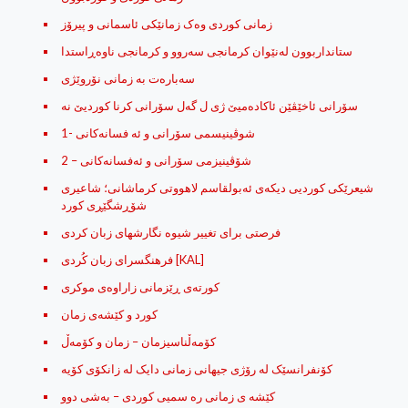
زمانی کوردی وه‌ک زمانێکی ئاسمانی و پیرۆز
ستانداربوون له‌نێوان كرمانجی‌ سه‌روو و كرمانجی‌ ناوه‌ڕاستدا
سه‌باره‌ت به‌ زمانی نۆروێژی
شوڤینیسمی سۆرانی و ئه‌ فسانه‌کانی -1
شۆڤینیزمی سۆرانی و ئه‌فسانه‌کانی – 2
شیعرێکی کوردیی دیکەی ئەبولقاسم لاهووتی کرماشانی؛ شاعیری
شۆڕشگێڕی کورد
فرصتی برای تغییر شیوه نگارشهای زبان کردی
فرهنگسرای زبان کُردی [KAL]
كورته‌ی ڕێزمانی زاراوه‌ی موكری
کورد و کێشه‌ی زمان
کۆمه‌ڵناسیزمان – زمان و کۆمه‌ڵ
کۆنفرانسێک لە رۆژى جیهانى زمانى دایک لە زانکۆى کۆیە
کێشه ی زمانی ره سمیی کوردی – به‌شی دوو