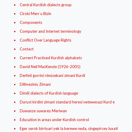
Central Kurdish dialects group
Círokí Merr u Bizin
Components
Computer and Internet terminology
Conflict Over Language Rights
Contact
Current Practised Kurdish alphabets
David Neil MacKenzie (1926-2001)
Derfetí gorríní rénúsekaní zimaní Kurdí
Dillmeziníy Zimaní
Dimilí dialects of Kurdish language
Durust kirdiní zimaní standard heresí netewesazí Kurd e
Duwanze suwarey Meríwan
Education in areas under Kurdish control
Eger serok birriyarí yek la kerewe neda, cingepircey luxatí