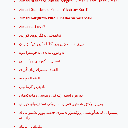
Zimaní standard, Zimaní Yekgirtú, Zimaní Resmí, Mafí Zimaní
Zimaní Standerd u Zimaní Yekgirtúy Kurdí
Zimaní yekgirtoy kurdí u késhe helpesardekí
Zimannasí ciye?
ئه‌لفوبێی یه‌کگرتووی کوردی
ئه‌میری حه‌سه‌ن پوورو “کا” له‌ “پووش” بژاردن
ئینجیل بە کوردیی موکریانی
الفبای مشترك زبان کُردی
اللغه الكورديه
بادینی و کرمانجی
به‌ره‌و ڕاسته ڕێیه‌كی ڕێنوسی زمانه‌كه‌مان
به‌ڕێز دوكتۆر شه‌فیق قه‌زاز، سه‌رۆكی ئه‌كادێمیای كوردی
پشتیوانی له‌ هه‌ڵوێستی پرۆفسۆر ئه‌میری حه‌سه‌نپوور پشتیوانی له‌
زانسته
پیاوێك ‌و زمانێك