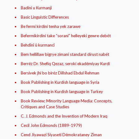
Badíní u Kurmanjí
Basic Linguistic Differences
Be fermí kirdiní tenha yek zarawe
Befermíkirdiní take “soraní” helleyekí gewre debét
Behdînî û kurmancî
Bem hellillaw bigrye zimani standard dirust nabét
Berréz Dr. Shefíq Qezaz, serokí ekadémíyay Kurdí
Bersivek jhi bo biréz Dillshad Ebdul Rehman
Book Publishing in Kurdish language in Syria
Book Publishing in Kurdish language in Turkey
Book Review; Minority Language Media: Concepts,
Critiques and Case Studies
C. J. Edmonds and the Invention of Modern Iraq
Cecil John Edmonds (1889-1979)
Cend Jíyawazí Síyasetí Démokrataney Ziman