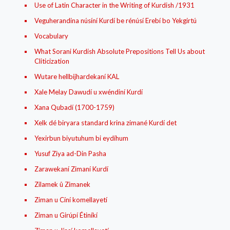
Use of Latin Character in the Writing of Kurdish /1931
Veguherandina núsíní Kurdí be rénúsí Erebí bo Yekgirtú
Vocabulary
What Sorani Kurdish Absolute Prepositions Tell Us about
Cliticization
Wutare hellbijhardekaní KAL
Xale Melay Dawudí u xwéndiní Kurdí
Xana Qubadí (1700-1759)
Xelk dé biryara standard krina zimané Kurdí det
Yexirbun biyutuhum bi eydíhum
Yusuf Ziya ad-Din Pasha
Zarawekaní Zimaní Kurdí
Zilamek û Zimanek
Ziman u Cíní komellayetí
Ziman u Girúpí Étiníkí