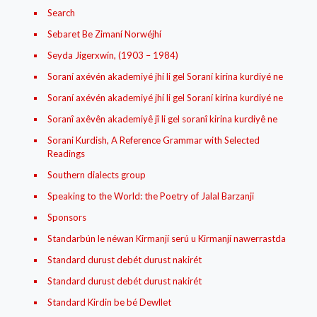
Search
Sebaret Be Zimaní Norwéjhí
Seyda Jigerxwín, (1903 – 1984)
Soraní axévén akademiyé jhí li gel Soraní kirina kurdiyé ne
Soraní axévén akademiyé jhí li gel Soraní kirina kurdiyé ne
Soranî axêvên akademiyê jî li gel soranî kirina kurdiyê ne
Sorani Kurdish, A Reference Grammar with Selected
Readings
Southern dialects group
Speaking to the World: the Poetry of Jalal Barzanji
Sponsors
Standarbún le néwan Kirmanjí‌ serú u Kirmanjí‌ nawerrastda
Standard durust debét durust nakirét
Standard durust debét durust nakirét
Standard Kirdin be bé Dewllet