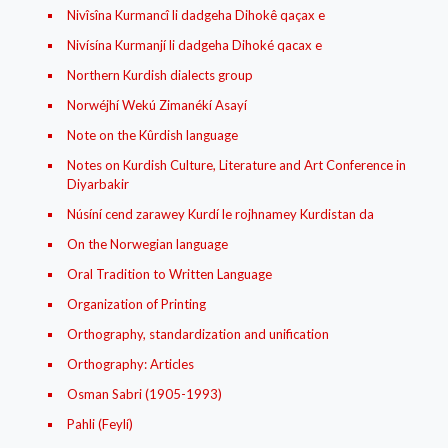
Nivîsîna Kurmancî li dadgeha Dihokê qaçax e
Nivísína Kurmanjí li dadgeha Dihoké qacax e
Northern Kurdish dialects group
Norwéjhí Wekú Zimanékí Asayí
Note on the Kûrdish language
Notes on Kurdish Culture, Literature and Art Conference in
Diyarbakir
Núsíní cend zarawey Kurdí le rojhnamey Kurdistan da
On the Norwegian language
Oral Tradition to Written Language
Organization of Printing
Orthography, standardization and unification
Orthography: Articles
Osman Sabri (1905-1993)
Pahli (Feylí)