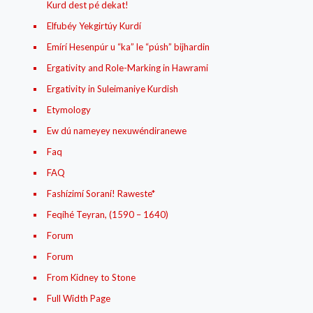
Kurd dest pé dekat!
Elfubéy Yekgirtúy Kurdí
Emírí Hesenpúr u “ka” le “púsh” bijhardin
Ergativity and Role-Marking in Hawrami
Ergativity in Suleimaniye Kurdish
Etymology
Ew dú nameyey nexuwéndiranewe
Faq
FAQ
Fashízimí Soraní! Raweste*
Feqíhé Teyran, (1590 – 1640)
Forum
Forum
From Kidney to Stone
Full Width Page