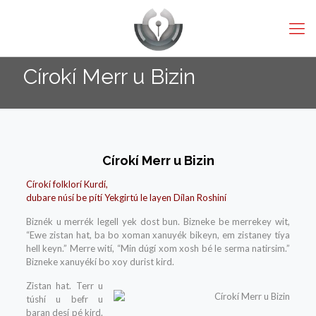
Círokí Merr u Bizin
Círokí Merr u Bizin
Círokí folklorí Kurdí,
dubare núsí be pítí Yekgirtú le layen Dílan Roshiní
Biznék u merrék legell yek dost bun. Bizneke be merrekey wit,
“Ewe zistan hat, ba bo xoman xanuyék bikeyn, em zistaney tíya
hell keyn.” Merre wití, “Min dúgí xom xosh bé le serma natirsim.”
Bizneke xanuyékí bo xoy durist kird.
Zistan hat. Terr u
túshí u befr u
baran desí pé kird.