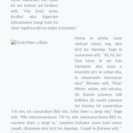
ké em ketney pé kirdiwe,
wití, “Her kesé emey
kirdibé ebé bigerrém
bídozimewe bangí kem bo
sherr legell kyrdin ke tolley lé bisénim.”
Hesta le pésha cuwe
serbaní xanuy seg, desí
kird be tepetep. Sege le
xuwarewe wití, ” Xú, hú, hú!
Ewe kéye, le ser ban
teptepan eka; kase u
kewckim pirr le xollan eka,
le míwananim shermesar
eka?” Bizneke wití, “Maa!
Minim, minim, min minoke,
dú shaxim péweye, béll
bélloke, dú cawim péweye
biz bizoke; ké xuwardúye
Títí min, ké xuwardúye Bíbí min, béte sherr u jengí min.” Sege
wití, “Min nemxuwarduwe Títí to, min nemxuwarduwe Bíbí to,
nayeme sherr u jengí to.” Lewéwe bizineke cuwe baní xanuy
ceqell, dísanewe desí kird be tepetep. Ceqell le jhúrewe wití, ”