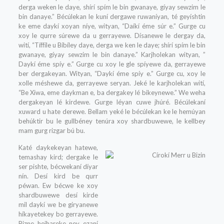
derga weken le daye, shírí spím le bin gwanaye, gíyay sewzim le
bin danaye.” Bécúlekan le kuní dergawe ruwaníyan, té geyíshtin
ke eme daykí xoyan níye, wityan, “Daíkí éme súr e.” Gurge cu
xoy le qurre súrewe da u gerrayewe. Dísanewe le dergay da,
wití, “Tíffíle u Bíbíley daye, derga we ken le daye; shírí spím le bin
gwanaye, gíyay sewzim le bin danaye.” Karjholekan wityan, ”
Daykí éme spíy e.” Gurge cu xoy le gle spíyewe da, gerrayewe
ber dergakeyan. Wityan, “Daykí éme spíy e.” Gurge cu, xoy le
xolle méshewe da, gerrayewe seryan. Jeké le karjholekan wití,
“Be Xiwa, eme daykman e, ba dergakey lé bikeynewe.” We weha
dergakeyan lé kirdewe. Gurge léyan cuwe jhúré. Bécúlekaní
xuward u hate derewe. Bellam yeké le bécúlekan ke le hemúyan
behúktir bu le gullbéney tenúra xoy shardbuwewe, le kellbey
mam gurg rizgar bú bu.
Katé daykekeyan hatewe,
temashay kird; dergake le
ser pishte, bécwekaní díyar
nín. Desí kird be qurr
péwan. Ew bécwe ke xoy
shardbuwewe desí kirde
mil daykí we be giryanewe
híkayetekey bo gerrayewe.
Bizne hejhareke ney ezaní