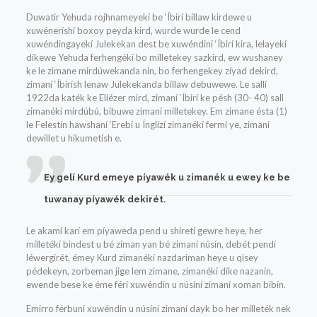
Duwatir Yehuda rojhnameyekí be ‘Íbirí billaw kirdewe u
xuwéneríshí boxoy peyda kird, wurde wurde le cend
xuwéndingayekí Julekekan dest be xuwéndiní ‘Íbirí kira, lelayekí
díkewe Yehuda ferhengékí bo mílletekey sazkird, ew wushaney
ke le zimane mirdúwekanda nín, bo ferhengekey zíyad dekird,
zimaní ‘Íbirísh lenaw Julekekanda billaw debuwewe. Le sallí
1922da katék ke Elíézer mird, zimaní ‘Íbirí ke pésh (30- 40) sall
zimanékí mirdúbú, bibuwe zimaní mílletekey. Em zimane ésta (1)
le Felestín hawshaní ‘Erebí u Ínglízí zimanékí fermí ye, zimaní
dewillet u hikumetísh e.
Ey gelí Kurd emeye píyawék u zimanék u ewey ke be
tuwanay píyawék dekirét.
Le akamí karí em píyaweda pend u shíretí gewre heye, her
mílletékí bindest u bé ziman yan bé zimaní núsín, debét pendí
léwergirét, émey Kurd zimanékí nazdariman heye u qisey
pédekeyn, zorbeman jige lem zimane, zimanékí díke nazanín,
ewende bese ke éme férí xuwéndin u núsíní zimaní xoman bibín.
Emirro férbuní xuwéndin u núsíní zimaní dayk bo her mílleték nek