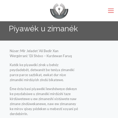
Píyawék u zimanék
Núser: Mír Jeladet ‘Alí Bedir Xan
Wergérraní: ‘Elí Shéxo – Kurdewan Faruq
Katék ke píyawékí zírek u behéz
peydadebét, detwanét be teníya zimanékí
parce parce sazbikat, ewkat dur níye
zimanékí mirdúyísh zíndú bikatewe.
Éme ésta basí píyawékí lewshéweye dekeyn
ke peydabúwe u zimanékí mirdúshí taze
kirdúwetewe u ew zimaneshí xistúwete naw
zimane zindúwekanewe, naw ew zimananey
ke mirov qisey pédeken u mebestí xoyaní pé
derdebirrin.