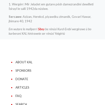
1. Wergérr: Mír Jeladet em gutare pésh damezrandiní dewilletí
Ísirayl le sallí 1942da núsíwe.
Sercawe:
Azízan, Herekol, píyawéku zimanék, Govarí Hawar,
jhimare 40, 1942
Em wutare le mallperrí
Sibey
be rénúsí Kurd-Erebí wergirawe ú bo
karberaní KAL hínirawete ser rénúsí Yekgirtú
ABOUT KAL
SPONSORS
DONATE
ARTICLES
FAQ
SEARCH