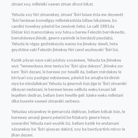
zimaní xoy, mílletékí xawen ziman dirust bikat.
Yehuda xoy férí zimanekey, zimaní ‘Íbirí búwe ésta ew deyewét
‘Íbirí lenéwan komellgay mílletekeshída billaw bikatewe, bo
candiní towekey péwístí be zewíyek hebú. Le sallí 1881da
Elíézer kicí mamostakey xoy héna u berew Felestín berrékewtin,
bemshéweye jhinék, gewre xanimék le berdestí peydabú,
Yehuda le régay geshtekeyda waney be jhnekey dewit, heta
geyshtine xakí Felestín jhinekey férí cend wusheyekí ‘Íbirí bú.
Katék péyan naye xakí péshúy xoyanewe, Yehuda be jhinekey
wut: "lemewduwa éme teníya be ‘Íbirí qise dekeyn", jhineke zor
kem ‘Íbirí dezaní, le berewe zor hewillí da, bellam mérdekey le
birríyarí xoy pashgez nebúwewe, péwístí be amajhe kirdinísh
níye ke mindallekaní Yehuda ta gewresh bún jige le ‘Íbirí zimanékí
díkeyan nedezaní, le berewe lenaw xellkda weku kesaní lall
leqellem dediran, bellam bem hewille gelí Juleke weku mílletaní
díke buwete xawení zimanékí serbexo.
Yehudau xézanekey le gemaroda dejhíyan, bellam bébak bún, le
berewey amanjí gewre péwístí be fídakaríy gewre heye,
xuwardiní Yehuda naní wushik bú, bellam katék ke endamaní
xézanekey be ‘Íbirí qiseyan dekird, xoy be bextíyartirín mirov le
jíhan dezaní.