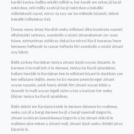
karékí kesíye, bellku erkékí míllísh e, her kesék em erkey jé be jé
nekirdwe, erkí míllíy xoshí jé be jé nekirdwe u bekellkí
mílletekeshí nayet, mirov ta xoy ser be mílleték bizanét, debét
bekellkí mílletekey bét.
Duway ewey émey Kurdísh weku mílletaní díke buwínete xawení
elfubéyíekí serbexo, xuwéndin u núsíní zimanekeman zor asan
búwe, ezimuniman ashikray dekat ke miroví Kurd tuwanay heye
lemawey hefteyek ta cuwar hefteda férí xuwéndin u núsíní zimaní
xoy bibét.
Bellé zorbey Kurdekan teníya zimaní daykí xoyan dezanin, le
berewe ci le mall bét ci le derewe, teníya be Kurdí qisedeken,
bellam hendék le Kurdekan hen le willataní bíyaní le daykbún yan
lew willatane dejhín, ewey ke bo ewane péwíste eger zimaní
xoyan nazanin, pésh hemú shiték férí zimaní xoyan bibin u
duwatir le mallí xoyan legell xizim u kes u karíyan her weku
Elíézer teníya be Kurdí qisebiken.
Bellé debét em Kurdane katék le derewe dénewe bo mallewe,
weku con jil u bergí derewe be jil u bergí nawmall degorrin,
zimaní xoshíyan bewshéweye bigorrin u be zimaní shikstí le
mallewe qise neken u zimaní mall, zimaní dayk weku shitékí píroz
biparéz in.