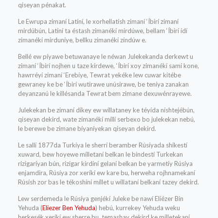
qiseyan pénakat.
Le Ewrupa zimaní Latíní, le xorhellatísh zimaní ‘Íbirí zimaní
mirdúbún, Latíní ta éstash zimanékí mirdúwe, bellam ‘Íbirí ídí
zimanékí mirduníye, bellku zimanékí zíndúw e.
Bellé ew píyawe betuwanaye le néwan Julekekanda derkewt u
zimaní ‘Íbirí nojhen u taze kirdewe, ‘Íbirí xoy zimanékí samí kone,
hawrréyí zimaní ‘Erebíye, Tewrat yekéke lew cuwar kitébe
gewraney ke be ‘Íbirí wutirawe unúsirawe, be teníya zanakan
deyanzanú le killésanda Tewrat bem zimane dexuwénrayewe.
Julekekan be zimaní díkey ew willataney ke téyída níshtejébún,
qiseyan dekird, wate zimanékí míllí serbexo bo julekekan nebú,
le berewe be zimane bíyaníyekan qiseyan dekird.
Le sallí 1877da Turkíya le sherrí beramber Rúsíyada shikestí
xuward, bew hoyewe mílletaní belkan le bindestí Turkekan
rizigaríyan bún, rizigar kirdiní gelaní belkan be yarmetíy Rúsíya
enjamdira, Rúsíya zor xeríkí ew kare bu, herweha rojhnamekaní
Rúsísh zor bas le tékoshíní míllet u willataní belkaní tazey dekird.
Lew serdemeda le Rúsíya genjékí Juleke be nawí Elíézer Bin
Yehuda (
Eliezer Ben Yehuda
) hebú, kurrekey Yehuda weku
herkesék xeríkí ew sherre bu, temashay dekird ke mílletekaní