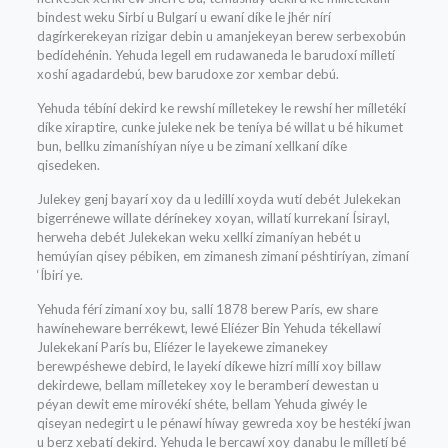
bindest weku Sirbí u Bulgarí u ewaní díke le jhér nírí
dagírkerekeyan rizigar debin u amanjekeyan berew serbexobún
bedídehénin. Yehuda legell em rudawaneda le barudoxí mílletí
xoshí agadardebú, bew barudoxe zor xembar debú.
Yehuda tébíní dekird ke rewshí mílletekey le rewshí her mílletékí
díke xiraptire, cunke juleke nek be teníya bé willat u bé hikumet
bun, bellku zimaníshíyan níye u be zimaní xellkaní díke
qisedeken.
Julekey genj bayarí xoy da u ledillí xoyda wutí debét Julekekan
bigerrénewe willate dérínekey xoyan, willatí kurrekaní Ísirayl,
herweha debét Julekekan weku xellkí zimaníyan hebét u
hemúyían qisey pébiken, em zimanesh zimaní péshtiríyan, zimaní
‘Íbirí ye.
Yehuda férí zimaní xoy bu, sallí 1878 berew París, ew share
hawíneheware berrékewt, lewé Elíézer Bin Yehuda tékellawí
Julekekaní París bu, Elíézer le layekewe zimanekey
berewpéshewe debird, le layekí díkewe hizrí míllí xoy billaw
dekirdewe, bellam mílletekey xoy le beramberí dewestan u
péyan dewit eme mirovékí shéte, bellam Yehuda giwéy le
qiseyan nedegirt u le pénawí híway gewreda xoy be hestékí jwan
u berz xebatí dekird. Yehuda le bercawí xoy danabu le mílletí bé