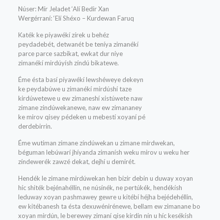
Núser: Mír Jeladet ‘Alí Bedir Xan
Wergérraní: ‘Elí Shéxo – Kurdewan Faruq
Katék ke píyawékí zírek u behéz
peydadebét, detwanét be teníya zimanékí
parce parce sazbikat, ewkat dur níye
zimanékí mirdúyísh zíndú bikatewe.
Éme ésta basí píyawékí lewshéweye dekeyn
ke peydabúwe u zimanékí mirdúshí taze
kirdúwetewe u ew zimaneshí xistúwete naw
zimane zindúwekanewe, naw ew zimananey
ke mirov qisey pédeken u mebestí xoyaní pé
derdebirrin.
Éme wutiman zimane zíndúwekan u zimane mirdwekan,
béguman lebúwarí jhíyanda zimanísh weku mirov u weku her
zíndewerék zawzé dekat, dejhí u demirét.
Hendék le zimane mirdúwekan hen bizir debin u duway xoyan
híc shiték bejénahéllin, ne núsínék, ne pertúkék, hendékísh
leduway xoyan pashmawey gewre u kitébí héjha bejédehéllin,
ew kitébanesh ta ésta dexuwénirénewe, bellam ew zimanane bo
xoyan mirdún, le berewey zimaní qise kirdin nín u híc kesékísh