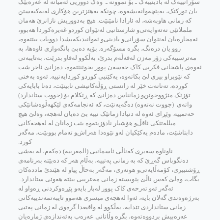
سۆرانییه‌ک له‌ بادینییه‌ک ـ بۆ نموونه‌ ـ وه‌ک دووریی ئه‌میانه‌ له‌ عه‌ره‌بێک
یان تورکێک، به‌پێچه‌وانه‌یشه‌وه‌، چونکه‌ به‌هێزترین هۆکاری له‌یه‌کبه‌ستن
که‌ زمانی هاوبه‌شه‌، له‌ ئارادا نامێنێت. هیچ به‌دووریش نازانرێ‌ هه‌مان
ململانێی نه‌ته‌وایه‌تی‌و شارستانیی له‌نێوان کورد‌و غه‌یره‌کوردا هه‌بوو،
ئه‌مجاره‌یان له‌نێوان سۆرانی‌و بادینی‌و ئه‌وانیدیکه‌یشدا دووپات ببێته‌وه‌،
زوو یان دره‌نگ، بگره‌ مسۆگه‌ره‌. بۆیه‌ ده‌بێ‌ بانگه‌وازی ئاوه‌ها، به‌
مه‌ترسییه‌کی زۆر مه‌زن له‌قه‌ڵه‌م بدرێ‌، به‌ڵکوو له‌قاو بدرێت، به‌تایبه‌تی
ئه‌وه‌ی پاشخانی فکریی کاک حه‌سه‌ن پوور بخوێنێته‌وه‌، ده‌زانێ‌ ئاخر شت
که‌ نێوبراو بیری لێ بکاته‌وه‌، یه‌کێتیی کورد‌و کوردایه‌تییه‌. ئه‌وه‌ به‌ختی
کورده‌، ته‌نانه‌ت خێر له‌ زانستی ڕۆڵه‌کانیشی نابینێت، ده‌نا بابایه‌کی
تۆزێک مێژووخوێن‌و زمانناس ده‌زانێ‌ که‌ ڕێکلام بۆ (جووت ستاندارد)
واته‌ی (جووت نه‌ته‌وه‌) ده‌گه‌یه‌نێت‌، که‌ ئه‌نجامه‌که‌ی لێکهه‌ڵوه‌شانێکی
حه‌تمییه‌. وێڕای ئه‌وه‌ له‌ دنیادا زمانێک نییه‌ بێ‌ ده‌یان له‌هجه‌، وه‌لێ هیچ
میلله‌تێکی ئاقڵ‌‌و هۆشیار نادۆزیته‌وه بێت‌ زمانان له‌ له‌هجه‌کانی
دابتاشێت، ماده‌م یه‌کێکیان له‌و نێوه‌دا هه‌راش‌و ته‌مام بووبێت، مه‌گه‌ر
کورد.
ناوناوه‌ سه‌یری که‌ناڵی ئاسمانیی (المغربیه‌) ده‌که‌م، له‌ به‌شی
ده‌نگوباس گه‌ڕێ‌ که‌ به‌ زمانی په‌تییه‌، به‌ڵام هه‌ر که‌ ده‌بێته‌ به‌رنامه‌ی
ڕۆشنبیری، کۆمه‌ڵایه‌تی‌و هونه‌ری، مه‌گه‌ر به‌حاڵ‌ پیاو له‌ هێندێ‌ مادده‌کان
بگات، وه‌لێ که‌س ناڵێ پێویسته‌ زمانی مه‌غریبی ببێته‌ هه‌وێی ستاندارد..
ئه‌گه‌ر ئه‌و ته‌رحه‌ی کاک پوور له‌بار بایه‌‌و پێڕه‌وکردنی ڕه‌وا‌و له‌
به‌رژه‌وه‌ندی گه‌لان بایه‌، ئه‌وا له‌هجه‌ی میسری هه‌موو تایبه‌تمه‌ندییه‌کانی
زمانی ستانداردی تێدایه‌، به‌ڵکوو له‌ واقیعدا گره‌وی له‌ زمانی په‌تیی
عه‌ره‌بیش بردووه‌ته‌وه‌، بگره‌ وڵاتانی عه‌ره‌ب به‌ئه‌ندازه‌ی ژماره‌یان