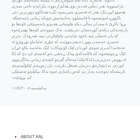
داناوه‌.. ئه‌گه‌رنا، ده‌با ئه‌م شێوه‌زاره‌ی‌ تا ئێسته‌ ناسنامه‌ی کوردی
پاراستووه، هه‌ر ده‌ڵێی قه‌ده‌ر بۆی هه‌ڵبژاردووه‌، بکرایه‌ته تاجی سه‌ری
هه‌موو کوردێک، هه‌ر له‌ قه‌سری شیرینه‌وه‌ بگره‌ هه‌تاکوو دوورترین دێی
باکوور‌و له‌وێشه‌وه‌ تا قامشلوو؛ به‌تایبه‌تیش چونکه‌ زمانی پایته‌ختێکه‌
بڕوا ناکرێ‌ تا سه‌دان ساڵی دیکه‌ هاوشانی هه‌بێ‌‌و یانه‌سیبێکی ئاوه‌ها بۆ
پارچه‌یه‌کی دیکه‌ی کوردستان ده‌ربچێت، نه‌ک نموونه‌ی ئاوه‌ها بهێنرێته‌وه‌
که‌ یان ئه‌سڵی نییه‌ یاخود شایه‌نی چاولێکردن نییه‌، هه‌روه‌ک به‌ڕێز
ئه‌میری حه‌سه‌ن پوور ده‌یفه‌رمووێت، له‌ جۆری ئه‌لبانیا‌و نۆڕوێژ‌و له‌
ئه‌نجامدا له‌بری ئه‌وه‌ی کوردان لێک کۆ وه‌کات‌؛ لێک به‌له‌سه‌ بکا‌و خڕان
لێک بڕه‌وێنێته‌وه‌، که‌ ئاکامه‌که‌ی وه‌ک ڕه‌نجی ئه‌و که‌سه‌ی لێ دێ‌ که‌ (کا
له‌ پووش ده‌بژێرێت) له‌کاتێکدا مه‌حاڵه‌ گێره‌‌و کێشه‌ی زمانی یه‌کگرتووی
کوردی، به‌ (بێچاره‌)‌و ده‌رمان شه‌قڵ‌ بکرێت، یان زه‌وینه‌ی لێکۆڵینه‌وه‌ی
ئاریشه‌که‌ ئه‌وه‌نده‌ به‌یار بێ‌ که‌س باشاری ئه‌وه‌ نه‌کا، بیکێڵێ‌‌و ئه‌شتێکی
لێ بڕوێنێت.
یه‌كشه‌مه ١١/٥/٢٠٠٨
ABOUT KAL