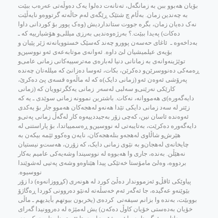
بۆیان هه‌بوو ببن به‌ زمانگه‌ل، ته‌نانه‌ت ده‌لوا یه‌ک ده‌وڵه‌تی عه‌ره‌ب ببێت
به‌ چه‌ندین زمان. به‌ڵام چ شتێک ڕێگه‌ی له‌م حاڵه‌ته‌ گرتووه‌‌و نایه‌ڵێت
نه‌ک ده‌یان زمان، بگره‌ جووت ستانداردیش (وه‌ک پوور بۆ کوردانی داوا
ده‌کات) په‌یدا ببێت.؟ به‌رژه‌وه‌ندیی به‌رزی میللی‌و هۆشیارییه‌ که‌ ـ
به‌داخه‌وه‌ ـ ئاغای حه‌سه‌ن پوور‌و چه‌ند که‌سێک خستوویانه‌ته‌ ژێر پێیان و
بۆیه‌ی عیلمیشیان لێ داوه‌. ئه‌وانه‌ی موتابه‌عه‌ی ئه‌و نووسین‌و
توێژینه‌وانه‌ی به‌ زمانانی دنیا له‌باره‌ی مه‌ترسییه‌کانی زمانی عامی‌و
ڕه‌مه‌کی ده‌نووسرێن‌و ده‌کرێن، بکات، ئه‌وسا ده‌زانێ‌ که‌ میلله‌تان چه‌نده
په‌رۆشی ئه‌وه‌ن ئه‌و (زمانی دایک)ه‌ که‌ له‌ ماڵه‌وه‌ قسه‌ی پێ‌ ده‌کرێ‌،
کارێکی نه‌رێنی‌و سه‌لبی له‌سه‌ر زمانی یه‌کگرتوویان که‌ (زمانی
دایه‌گه‌وره‌)ی هه‌مووانه، نه‌کات. باشترین نموونه‌ زمانی سوێدی ـ یه‌ که‌
زێتر له‌ سه‌د زمانی دایکی تێدا هه‌نه‌‌و له‌هجه‌کان هه‌موو جار بۆ یه‌کدی
ئه‌وه‌نده‌ ئاسان نین، که‌چی زۆر به‌جیددییه‌وه‌ کار له‌گه‌ڵ‌ زمانی په‌تی‌و
دایه‌گه‌وره‌ ده‌کرێت، به‌تایبه‌تی له‌ نووسین‌و ڕه‌سمییاتدا، بۆ پاراستنی له‌
هێرش‌و شاڵاوی له‌هجه‌‌و بنله‌هجه‌کان، نایه‌ن وه‌کوو ئێمه‌ بیکه‌ن به‌
چایخانه‌ی له‌هجان‌و به‌ نێوی زمانی دایک، که‌ زۆرن، هه‌ست‌و نیستیان
نه‌هێڵن. به‌نده‌، جاری وا هه‌بووه‌ له‌ نووسیندا وشه‌یه‌کی عامیم به‌کار
بردووه‌، وه‌لێ مامۆستا خه‌تێکی پیدا هێناوه‌‌و وشه‌ی په‌تیی له‌شوێندا
نووسیوه‌.
پیاوێکی ئاقڵ‌‌و ئه‌زمووندار ده‌ڵێ کورد له‌ هونه‌ری (کڕووزانه‌وه) دا زۆر
بێوێنه‌‌و عه‌گیده‌، جا ئه‌گه‌ر ئه‌م خه‌سڵه‌ته‌ له‌نێو ده‌روونی کوردا ڕه‌گاژۆ
بووبێت، به‌نده‌ وا بزانم سیفه‌تی کرده‌ی (یخربون بیوتهم بأیدیهم ـ ماڵی
خۆیان به‌ده‌ستی خۆیان کاوڵ ده‌که‌ن) یش له‌مێژه‌ له‌ ده‌روونیدا گه‌رای