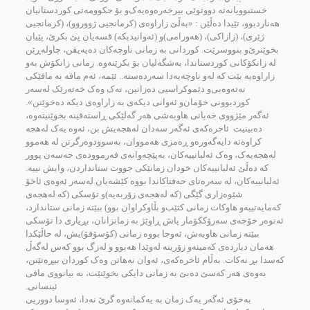
خستبوویانه‌ته‌ دووتوێی بیرخه‌ره‌وه‌یه‌ک‌و بۆ حکوومه‌تی کوردستانیان
هه‌ناردبوو، تێیدا ده‌ڵێن : «به‌ڵێ‌ زاراوه‌ی (کرمانجیی ژووروو)، (کرمانجیی
ژێری)، (زازاکی)، (هه‌ورامی)‌و (ئه‌وانیدیکه‌) قسه‌یان پێ‌ بکرێ‌، پێیان
بخوێنرێ‌‌و بنووسرێت. کوردانی به‌ زمانی ناوچه‌کان ده‌په‌یڤن، چاوله‌ڕێن
له‌ زانکۆکانی کوردستاندا، به‌شگه‌لیان بۆ بکرێنه‌وه‌. زمانی زانکۆش به‌و
زاراوه‌یه‌ بێت که‌ له‌و ناوچه‌یه‌دا سه‌رده‌سته‌.. ئێمه‌، ئه‌م مافه‌ به‌ مافێکی
نه‌ته‌وه‌یی‌و دێموکراسیی ده‌زانین، نه‌ک وه‌ک خه‌ته‌رێک له‌سه‌ر
کوردبوونی خۆمان‌و ئه‌وانی دیکه‌ی به‌ زاراوه‌ی دیکه‌ ده‌خوێنن».
ئه‌گه‌ر مێژووی خه‌باتی هاوبه‌شی هه‌ر گه‌لێکی ڕاسته‌قینه‌ بخوێنیته‌وه‌،
ده‌بینیت ئاخره‌که‌ی ئه‌گه‌ر سه‌دان له‌هجه‌یش بن، ئه‌وه‌ یه‌ک له‌هجه‌
کراوه‌ته‌ دایه‌گه‌وره‌‌و ڕه‌مزی هه‌مووان، به‌سوودوه‌رگرتن له‌ هه‌موو
له‌هجه‌یه‌ک، وه‌ک ئه‌لبانییه‌کان، به‌پێچه‌وانه‌ی فه‌رمووده‌ی حه‌سه‌ن پوور
که‌ ده‌ڵێ ئه‌لبانییه‌کان خودان زمانێکی جووت ستانداردن، وایش نییه‌.
ئه‌لبانییه‌کان، له‌ سه‌ره‌تای حه‌فتاکاندا بووه‌ کێشه‌یان له‌سه‌ر ئه‌وه‌ی ئاخۆ
شێوه‌زاری گێگی (که‌ له‌هجه‌ی زۆربه‌یه‌)‌و تۆسکی (که‌ له‌هجه‌ی
که‌مایه‌تییه‌‌و هاوکات زمانی کتێب‌و بڵاوکراوان بوو) ببێته‌ زمانی ستاندارد،
ئه‌نوه‌ر خۆجه‌ی سه‌رۆککۆمار پاش ڕاوێژ به‌ زمانزانان، بڕیاری دا تۆسکی
ببێته‌ زمانی هاوبه‌ش، ئه‌وجا بووه‌ زمانی (کۆسۆفۆ)یش، له‌ حاڵێکدا
هه‌مان دیارده‌ی که‌مینه‌‌و زۆرینه له‌وێدا‌ هه‌بوو ‌و له‌زگ بوو که‌س له‌گه‌ڵ‌
که‌سدا بڕ نه‌کات. به‌ڵام ئاخره‌که‌ی، ئه‌وان نه‌هاتن وه‌ک کوردان بیڕه‌تێنن،
به‌وه‌ی هه‌ر که‌سێ‌ ده‌بێ‌ به‌ زمانی دایکی بخوێنێت، به‌ بیانووی مافی
ئینسانی.
به‌خۆی‌ ئه‌گه‌ر یه‌ک زمان به‌ یه‌کمانه‌وه‌ گرێ نه‌دا، ئه‌وسا دووریی