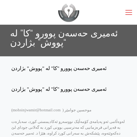
ئه‌میری حه‌سه‌ن پوورو “کا” له‌
“پووش” بژاردن
ئه‌میری حه‌سه‌ن پوورو "کا" له‌ "پووش" بژاردن
ئه‌میری حه‌سه‌ن پوورو "کا" له‌ "پووش" بژاردن
موحسین جوامێر ( mohsinjwamir@hotmail.com)
له‌وه‌ڵامی ئه‌و په‌یامه‌ی کۆمه‌ڵێک نووسه‌ر‌و ئه‌کادیمستی کورد، سه‌باره‌ت
به‌ قه‌یرانی فره‌زمانیی که‌ مه‌ترسیی بوونی کورد به‌ گه‌لانی جودای لێ
ده‌که‌وێته‌وه، پێشکه‌ش به‌ سه‌رانی کورد کراوه، هێژا د. ئه‌میر حه‌سه‌ن