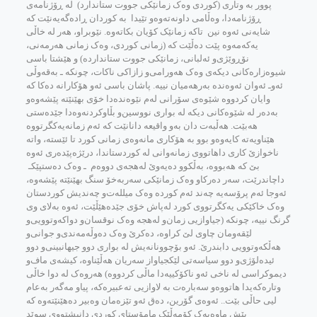
پوور به‌ وتاری (کوردی وه‌ک زمانێکی جووت ستاندارد) له‌ ڕۆژنامه‌ی
ڕۆژنامه‌دا، وه‌ڵامی داونه‌ته‌وه‌‌و تێیدا به‌ کوردان ڕاده‌گه‌یه‌نێت که‌
شایه‌نی ئه‌وه‌ نین تاکه‌ زمانێک کۆیان بکاته‌وه‌. نێوبراو، هه‌ر له‌ خاڵی
یه‌که‌مه‌وه‌ پێت ده‌ڵێت که‌ (زمانی کوردی، وه‌ک زمانی هه‌رمه‌نی،
نۆڕوێژی‌و ئه‌لبانی، زمانێکی جووت ستاندارده‌)‌ و هێشتا باسی
شیوه‌زاره‌کانی دیکه‌ی وه‌ک هه‌ورامی‌و زازاکی ناکات، چونکه ـ به‌قه‌وڵی
ئه‌وـ ئه‌وان‌ ئه‌وه‌نده‌ به‌رهه‌میان نییه‌. پاشان باسی ئه‌و هۆکارانه‌ ده‌کا که‌
وایان کردووه‌ شێوه‌ی سۆرانی له‌م نێوه‌نده‌دا خۆی بهێنێته‌ پێشه‌وه‌‌و
به‌ده‌ر له‌ شێوه‌کانی دیکه‌ له‌ بواری نووسین‌و بڵاوکردنه‌وه‌دا جێده‌ستی
هه‌بێت. هه‌ڵبه‌ت دان به‌و واقیعه‌ دانانێت که‌ ئه‌م زمانه‌یه‌کگرتووه‌
هێناویه‌ته‌ کایه‌وه‌‌و بوو به‌ هۆکاری مانه‌وه‌ی زمانی کورد تا ئێسته‌، واته‌
ناخوازێ‌ کاری داهاتووی زمانه‌وانی له‌ کوردستاندا، درێژه‌پێده‌ری ئه‌وه‌
بێ‌ که‌ هه‌بووه‌، به‌ڵکوو ده‌یه‌وێ‌ له‌هجه‌ی دووه‌م ـ وه‌ک ده‌ستپێکـ
داچاندرێت، سه‌ر ده‌رکا‌و وه‌ک زمانێکی سه‌ربه‌خۆ سنگ بهێنێته‌ پێشه‌وه‌،
ئه‌وجا ئه‌م پرۆسه‌یه‌ چه‌ند ئه‌م کورده‌ وه‌ک میلله‌ت‌و چه‌ندیش کوردستان
وه‌ک خاکێکی یه‌کگرتووی کورد له‌پاش خۆی جێده‌هێڵێت، ئه‌وه به‌لای وی
گرنگ نییه‌، چونکه‌ (جیاوازیی زمان‌و له‌هجه‌ وه‌ک نوقسان‌و دواکه‌وتوویی‌و
لێقه‌ومان چاوی لێ کراوه‌، ده‌کرێ‌ وه‌ک ده‌وڵه‌مه‌ندی‌و جوانی‌و
هه‌ڵکه‌وتوویی دابندرێ‌. ئه‌و بۆچوونانه‌یش له‌ بواری دوو جیهانبینی‌و دوو
ئیده‌لۆژی‌و دوو سیاسه‌تی لێکجیاواز سه‌ریان هه‌ڵێناوه‌، کیشه‌ی ماف‌و
دیموکراسی له‌ ناخی ئه‌و ناکۆکییه‌دا ماڵی کردووه‌) هه‌روه‌ک له‌ دوا خاڵی
وتاره‌که‌یدا هاتووه‌‌و سه‌باره‌ت به‌ لاوازیی ته‌عبیره‌که،‌ پیاو مه‌گه‌ر به‌عام
لیی حاڵی بێت.. ئه‌وه‌ی گۆرین، ده‌ق ئه‌و تێزه‌مان وه‌بیر ده‌هێنێته‌وه‌ که‌
پێش ماوه‌یه‌ک کۆمه‌ڵێک مامۆستای کوردی دانیشتووی سوێد