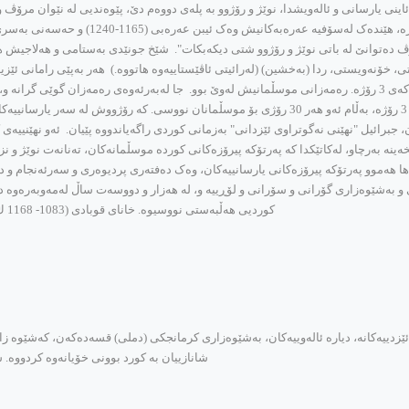
اینی یارسانی و ئاله‌ویشدا، نوێژ و رۆژوو به‌ پله‌ی دووه‌م دێ، پێوه‌ندیی له ‌نێوان مرۆڤ 
مرۆڤ ده‌توانێ له‌ باتی نوێژ و رۆژوو شتی دیکه‌بکات". شێخ جونێدی به‌ستامی و هه‌لاجیش هه‌ر
 خۆنه‌ویستی، ردا (به‌خشین) (له‌رائیتی ئاڤێستاییه‌وه‌ هاتووه‌.) هه‌ر به‌پێی رامانی ئێزید
جبرائیل "نهێنی نه‌گوتراوی ئێزدانی" به‌زمانی کوردی راگه‌یاندووه‌ پێیان. ئه‌و نهێنییه‌ی که‌ 
‌ت، ل. 202، به‌یتی 3841) لێره‌دا ده‌بێ ئه‌وه‌ بخه‌ینه‌ به‌رچاو، له‌کاتێکدا که‌ په‌رتۆکه‌ پیرۆزه‌کانی کورده‌ موسڵمانه‌ک
 هه‌موو په‌رتۆکه‌ پیرۆزه‌کانی یارسانییه‌کان، وه‌ک ده‌فته‌ری پردیوه‌ری و سه‌رئه‌نجام و ده
ه‌شێوه‌زاری گۆرانی و سۆرانی و لۆڕییه‌ و، له‌ هه‌زار و دووسه‌ت ساڵ له‌مه‌وبه‌ره‌وه‌ ده‌ستپێ
کوردیی هه‌ڵبه‌ستی نووسیوه‌. خانای قوبادی (1083- 1168 ك.) شانازیی به‌ زمانی کوردییه‌وه‌ کردووه‌ و، له‌فارسی به‌شیرینتری داناوه‌؛
دییه‌کانه‌، دیاره‌ ئاله‌وییه‌کان، به‌شێوه‌زاری کرمانجکی (دملی) قسه‌ده‌که‌ن، که‌شێوه‌ زار
شانازییان به‌ کورد بوونی خۆیانه‌وه‌ کردووه‌. شاوه‌یسی قولی که‌ له‌810 ی کۆچیدا 