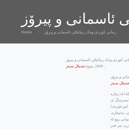
 ئاسمانی و پیرۆز
زمانی کوردی وه‌ک زمانێکی ئاسمانی و پیرۆز
Home
نی کوردی وه‌ک زمانێکی ئاسمانی و پیرۆز
, 2008, سوێد
جه‌مال نه‌به‌ز
انی و پیرۆز
ه‌مال نه‌به‌ز
ۆز داده‌نرێ. رۆژهه‌ڵاتناسی به‌نێوبانگی ئه‌ڵمان کارل بروکلمان Carl Brockelmann له ‌وتارێکدا له ‌ژماره‌
نی سه‌رساڵی ئێزدییه‌کان ل.388-389) له ‌باره‌ی‌ جێژنی "سه‌رساڵ"ی
له‌و جێژنه‌دا
 به‌ئیجاره‌،
دوایی روو له
زن، پتر حه‌ز