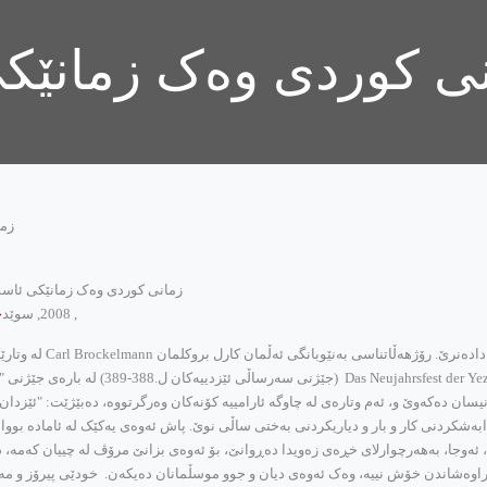
ی کوردی وه‌ک زمانێکی
زما
زمانی کوردی وه‌ک زمانێکی ئاسم
, 2008, سوێد
ج
زمانی کوردی، له‌ ئاینی ئێزیدی و یارسانیدا، به‌زمانێکی ئێزدانی و پیر
55 گۆڤاری "کۆمه‌ڵه‌ی رۆژهه‌ڵاتناسیی ئه‌ڵمانیدا، له‌ ژێر نێوی‌ Das Neujahrsfest der Yezidis (جێژ
نیسان ده‌که‌وێ و، ئه‌م وتاره‌ی له ‌چاوگه‌ ئارامییه‌ کۆنه‌کان وه‌رگرتووه‌، ده‌بێژێت: "ئێزدان 
به‌شکردنی کار و بار و دیاریکردنی به‌ختی ساڵی نوێ. پاش ئه‌وه‌ی یه‌کێک له‌ ئاماده ‌بووان،
ئه‌وجا، به‌هه‌رچوارلای خڕه‌ی زه‌ویدا ده‌ڕوانێ، بۆ ئه‌وه‌ی بزانێ مرۆڤ له ‌چییان که‌مه‌، 
ه‌رڕاوه‌شاندن خۆش نییه‌، وه‌ک ئه‌وه‌ی دیان و جوو موسڵمانان ده‌یکه‌ن. خودێی پیرۆز و مه‌