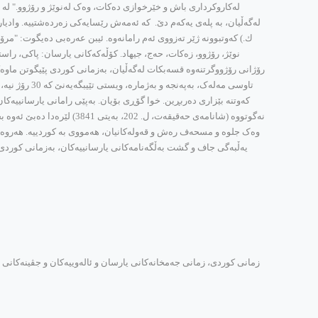
له‌کاروکرداری باش و خێرخوازی ده‌کات، وه‌ک له‌نوێژ و رۆژوو." له ‌ئ
ك.) که‌وتبوونه‌ ژێر ته‌زووی ئه‌م رامانه‌وه‌. ئیبن عه‌ره‌بی ده‌یگوت: "
نوێژ، رۆژوو، زه‌کات، حه‌ج، جیهاد. کۆڵه‌که‌کانی یارسان: پاکی، راستی،
که‌وتنه‌ بێزاری ده‌ربڕین. خوا گۆڕی بۆیان. به‌پێی رامانی یارسانییه‌کان، 
نه‌گوتووه‌ (شانامه‌ی حه‌قیقه
وه‌ک جلوه‌ و مسحه‌ف ره‌ش و قه‌وله‌کانیان، هه‌مووی به‌ کوردییه‌. هه‌روه‌ها
یه‌ڵبه‌گی جاف و گشت به‌ڵگه‌نامه‌کانی یارسانییه‌کان، به‌زمانی کوردی و ب
زمانی کوردی، زمانی جه‌مخانه‌کانی یارسان و ئاله‌وییه‌کان و جڤینه‌کانی ئێز