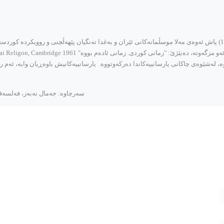
، له‌شێوه‌ی چاکانی یارسانییه‌کاندا ده‌رکه‌وتووه‌. یارسانییه‌کانیش باوه‌ڕیان وایه‌، ئه‌م 
سه‌رچاوه: جه‌مال نه‌به‌ز، فه‌لسه‌فه‌ و