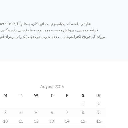
مرۆڤه‌ که‌ خودێ ئافراندویه‌تی، ئاده‌م له‌ڕێی دۆنادۆن (گه‌ڕانی ره‌وان)ه‌وه‌
August 2026
M
T
W
T
F
S
S
1
2
3
4
5
6
7
8
9
10
11
12
13
14
15
16