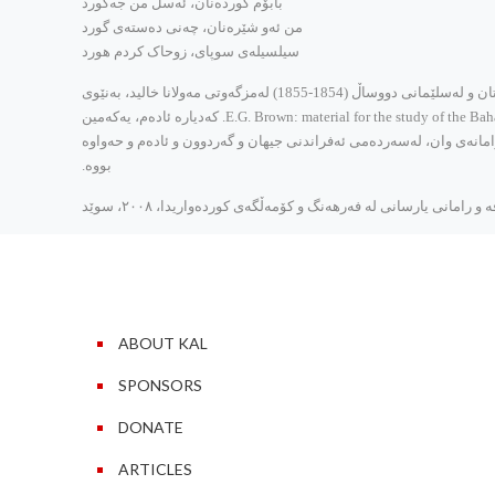
بابۆم کورده‌نان، ئه‌سل من جه‌کورد
‌من ئه‌و شێره‌نان، چه‌نی ده‌سته‌ی گورد
سیلسیله‌ی سوپای، زوحاک کردم هورد
شایا‌نی باسه‌، که‌ په‌یامبه‌ری به‌هائییه‌کان، به‌هائولڵا (1817-1892) پاش ئه‌وه‌ی مه‌لا موسڵمانه‌کانی ئێران و به‌غدا ته‌نگیان پێهه‌ڵچنی و روویکرده‌ کوردستان و له‌سلێمانی دووساڵ (1854-1855) له‌مزگه‌وتی مه‌ولانا خالید، به‌نێوی
خواسته‌مه‌نیی ده‌روێش محه‌مه‌ده‌وه‌، بوو به‌ مامۆستای زانستگه‌ی ئه‌و مزگه‌وته‌، ده‌بێژێ: "زمانی کوردی. زمانی ئاده‌م بووه‌" E.G. Brown: material for the study of the Bahai Religon, Cambridge 1961. که‌دیاره‌ ئاده‌م، یه‌که‌مین
رامانه‌ی وان، له‌سه‌رده‌می ئه‌فراندنی جیهان و گه‌ردوون و ئاده‌م و حه‌واوه‌
بووه.
 رامانی یارسانی له‌ فه‌رهه‌نگ و کۆمه‌ڵگه‌ی کورده‌واریدا، ٢٠٠٨، سوێد
ABOUT KAL
SPONSORS
DONATE
ARTICLES