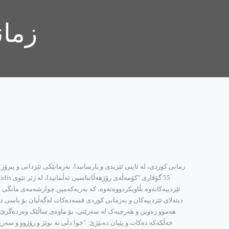
زمان
ئێزدییه‌کانه‌وه‌ بڵاویکر‌دووه‌ته‌وه‌، که‌ به‌ریه‌که‌مین چوارشه‌مه‌ی مانگی 
دیته‌لای ئێزدییه‌کان و به‌زمانی کوردی قسه‌ده‌کات له‌گه‌ڵیان بۆ باسی دا
هه‌موو زه‌وین و هه‌رچیه‌ک له ‌سه‌رێتی، بۆ ماوه‌ی ساڵێک وه‌رده‌گرێ، 
‌خه‌ڵکه‌که‌ ده‌کات و پێیان ده‌بێژێ: "خوا دڵی به‌ نوێژ و رۆژوو و س