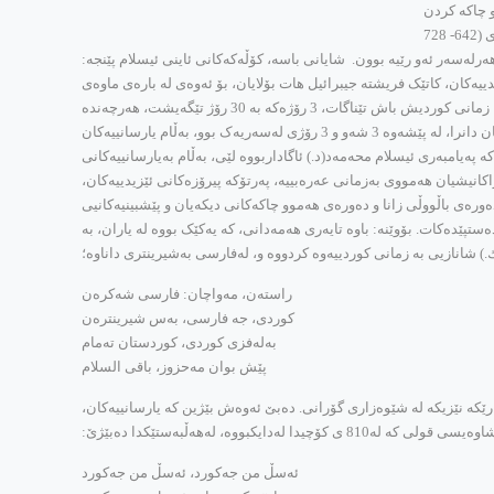
و چاکه ‌کردن
له‌گه‌ڵیان، به‌ پله‌ی یه‌که‌م دێ. که‌ ئه‌مه‌ش رێسایه‌کی زه‌رده‌شتییه‌. وادیاره‌، هێنده‌ک له‌سۆفیه‌ عه‌ره‌به‌کانیش وه‌ک ئیبن عه‌ره‌بی (1165-1240) و حه‌سه‌نی به‌سری (642- 728
له‌سه‌ر ئه‌و رێیه‌ بوون. شایانی باسه‌، کۆڵه‌که‌کانی ئاینی ئیسلام پێنجه‌:
ییه‌کان، کاتێک فریشته‌ جیبرائیل هات بۆلایان، بۆ ئه‌وه‌ی له ‌باره‌ی ماوه‌ی
رۆژانی رۆژووگرتنه‌وه‌ قسه‌بکات له‌گه‌ڵیان، به‌زمانی کوردی پێیگوتن ماوه‌که‌ی 3 رۆژه‌. ره‌مه‌زانی موسڵمانیش له‌وێ بوو. جا له‌به‌رئه‌وه‌ی ره‌مه‌زان گوێی گرانه‌ و، زمانی کوردیش باش تێناگات، 3 رۆژه‌که‌ به‌ 30 رۆژ تێگه‌یشت، هه‌رچه‌نده‌
تاوسی ‌مه‌له‌ک، به‌په‌نجه‌ و به‌ژماره‌، ویستی تێیبگه‌یه‌نێ که‌ 30 رۆژ نیه‌، 3 رۆژه‌، به‌ڵام ئه‌و هه‌ر 30 رۆژی بۆ موسڵمانان نووسی. که‌ رۆژووش له ‌سه‌ر یارسانییه‌کان دانرا، له‌ پێشه‌وه‌ 3 شه‌و و 3 رۆژی له‌سه‌ریه‌ک بوو، به‌ڵام یارسانییه‌کان
په‌یامبه‌ری ئیسلام محه‌مه‌د(د.) ئاگاداربووه‌ لێی، به‌ڵام به‌یارسانییه‌کانی
ان، ته‌نانه‌ت نوێژ و نزاکانیشیان هه‌مووی به‌زمانی عه‌ره‌بییه‌، په‌رتۆکه‌ پیرۆزه‌کانی ئێزیدییه‌کان،
‌وره‌ی باڵووڵی زانا و ده‌وره‌ی هه‌موو چاکه‌کانی دیکه‌یان و پێشبینیه‌کانیی
ده‌کات. بۆوێنه‌: باوه‌ تایه‌ری هه‌مه‌دانی، که‌ یه‌کێک بووه‌ له ‌یاران، به‌
راسته‌ن، مه‌واچان: فارسی شه‌کره‌ن
کوردی، جه‌ فارسی، به‌س شیرینتره‌ن
به‌له‌فزی کوردی، کوردستان ته‌مام
پێش بوان مه‌حزوز، باقی السلام
ێکه‌ نێزیکه‌ له ‌شێوه‌زاری گۆرانی. ده‌بێ ئه‌وه‌ش بێژین که‌ یارسانییه‌کان،
له‌دایکبووه، له‌هه‌ڵبه‌ستێکدا ده‌بێژێ:
ئه‌سڵ من جه‌کورد، ئه‌سڵ من جه‌کورد