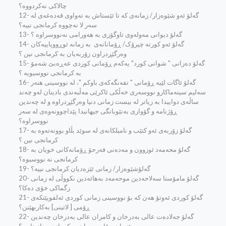
چالاکی نه‌کردووه‌؟
12- گه‌لۆ ئه‌و شێوه‌زار/ زمانه‌ی که‌ تا ئێستاش به‌ ته‌واوی قه‌ده‌غه‌ی له‌
سه‌ر لا نه‌چووه‌ کرمانجی نییه‌؟
13- گه‌لۆ دیوانی مه‌وله‌وی تاوگۆزی به‌ هه‌ورامی نه‌نووسراوه‌ ؟
14- گه‌لۆ ئه‌و کورته‌ چیرۆک/ ڕۆمانانه‌ی ‌ به‌ زمانه‌ ئوڕووپاییه‌کان
وه‌رگێڕدراون زۆربه‌یان به‌ کرمانجی نین ؟
15- گه‌لۆ ده‌زانی " شوانی کورد" یه‌که‌م ڕۆمانی کوردی عه‌ڕه‌بێ شه‌مۆ
به‌ کرمانجی نووسیویه‌ ؟
16- گه‌لۆ ئاگات لێیه‌ ڕۆمانی " تفه‌نگه‌که‌ی باوکم "، له‌ نووسینی هنه‌ر
سه‌لیم سینه‌ماکارو نووسه‌ری خه‌ڵکی ئاکرێی مه‌ڵبه‌ندی بادینان له‌و چه‌ند
ساڵه‌ی دواییدا به‌ زیاتر له‌ بیست زمانی دنیا وه‌رگێڕدراوه‌ و له‌ چه‌ندین
ڕۆژنامه‌ و گۆواری به‌نێوبانگی جیهانیدا پێداچوونه‌وه‌ی له‌ سه‌ر
نووسراوه‌؟
17- گه‌لۆ زۆربه‌ی ئه‌و کتێب و نامیلکانه‌ی له‌ سوێد بڵاو بوونه‌ته‌وه‌ به‌
کرمانجی نین ؟
18- گه‌لۆ محه‌مه‌د ئوزوون و مه‌ده‌نی فه‌رحۆ ڕۆمانه‌کانی خویان به‌
کرمانجی نه‌ نووسیوه‌؟
19- گه‌لۆشێوه‌زار/ زمانی ئێزه‌دیان کرمانجی نییه‌؟
20- گه‌لۆ مامۆستا سه‌لاحه‌دین موحه‌مه‌د به‌هائه‌دین نکووڵی له‌ زمانی
زگماکی خۆی ده‌کا؟
21- گه‌لۆ کوردی ئه‌وتۆ هه‌ن که‌ بۆ نووسینی زمانی کوردی ئه‌لفوپێتکه‌ی
ڕۆمی [ لاتینی] به‌کاربهێنن؟
22- گه‌لۆ جه‌لاده‌ت عالی به‌درخان و کامران عالی به‌درخان چه‌ندین