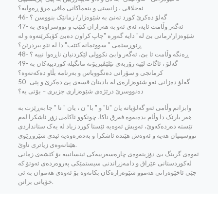
ئه‌خلاقی ، زانستی و بنه‌ماکانی مافی مرۆ ڕه‌وایه‌؟
46- گه‌لۆ ده‌کرێ کورد ته‌نێ به‌ شێوه‌زار/ زمانێک بنووسن ؟
47- ئه‌گه‌ر وڵامت ئایه‌، ئه‌ی ئه‌و به‌ هه‌زاران کتێب و نووسراوه‌ی به‌
شێوه‌زار/زمانی بێ له"‌ دایه‌ گه‌وره‌ "چاپ کراون ده‌بێ کۆبکرێنه‌وه‌ و له‌
ڕێوڕسێمی " سووتمانه‌ کتێب" دا له‌ نێو ببردرێن؟
48- ڕه‌نگه‌ وڵامت ئا بێ‌، ئه‌گه‌ر وابێ نکوولی لێکردنیان ناڕه‌وا نییه‌ ؟
49- گه‌لۆ ، ئاگات لێیه‌ زۆربه‌ی تێلێڤیزیۆنه‌ مانگیله‌ کوردییه‌کان به‌
کرمانجی و سۆرانی ده‌نگووباس و به‌رنامه‌ بڵاو ده‌که‌نه‌وه‌؟
50- گه‌لۆ ده‌زانی ئه‌و شێوه‌زاره‌ی له‌ بادینان قسه‌ی پێ ده‌کرێ و پێی
ده‌نووسرێ درێژه‌ی شێوه‌زاری جزیری – بۆتی یه‌؟
وابزانم وڵامی ئه‌و گه‌لۆیانه‌ یان "ئا" و " با" ن ، یان " نا " جا به‌ڕێزت به‌
هه‌ر بارێک دا وڵام بده‌یه‌وه‌ فه‌رق ناکا، چونکوو ئاکامی زۆر ئاشکرا له‌م
تێسته‌ ده‌رده‌که‌وێ، ئه‌ویش ئه‌وه‌یه‌ ئێستا کورد زیاد له‌ یه‌ک ستانداردی
نووسینیان هه‌یه‌ و ئه‌وه‌ش هێنده‌ ئاشکرا و به‌ده‌ره‌وه‌یه‌‌ ئیدی‌ شێروڕێوی
هێنانه‌وه‌ی زیاتری ناوێ.
ئه‌وه‌ی گرینگ بێ دۆزینه‌وه‌ی چاره‌سه‌رییه‌کی ئینسانییه‌ بۆ کێشه‌ی زمانی
له‌کوردستانی عێراق و دامه‌زراندنی سیستمێکی په‌روه‌رده‌ی ئه‌وتۆ که‌
جێی ئاخێوه‌رانی هه‌موو شێوه‌زاره‌کان بکاته‌وه‌ بۆ ئه‌وه‌ی هه‌موان به‌ ئی
خۆیانی بزانن.