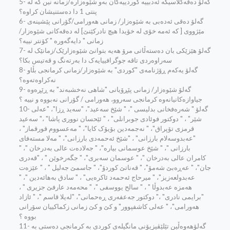
5- گه‌لۆ ده‌قه‌کلاسیکه‌ ئه‌دبییه‌ کوردییه‌کان به‌و شێوه‌زاره‌/زمانه‌ نین که‌ له‌
پنتی 1 دا ده‌ستنیشان کراوه‌؟
6- گه‌لۆ ده‌قی ئه‌ده‌بی به‌ شێوه‌زار/ زمانی هه‌ورامی/گۆرانی پێشینه‌ی
مێژووی [ که‌ ئه‌مه‌ خۆی له‌ خۆیدا هیچ نادرکێنێ] له‌ ده‌قه‌کانی شێوه‌زار/
زمانی " دایه‌گه‌وره‌ " کۆنتر نییه‌؟
7- گه‌لۆ هێزێکی بان ده‌سته‌ڵاتی مرۆ هه‌یه‌ بتوانێ شێوه‌زارێک/زمانێک له‌
سه‌راوه‌ردی تاقه‌ جوگرافییایه‌ک دا به‌رته‌نگ و قه‌تیس بکا؟
8- گه‌لۆ یه‌که‌م ڕۆژنامه‌ی "کوردی" به‌ شێوه‌زار/زمانی کرمانجی بڵاو
نه‌کراوه‌ته‌وه‌؟
9- گه‌لۆ شێوه‌زار/ زمانی پێڕۆیانی "شاهی نه‌خشبه‌ند" به‌ ڕێڕه‌وه‌
جیاوازه‌کانیانه‌وه‌‌ کرمانجی سه‌روو، هه‌ورامی / گۆرانی نه‌بووه‌ و نییه‌ ؟
10- گه‌لۆ " شه‌ره‌فخانی بدلیسی "، " شێخ سه‌عید"، "سه‌ید ڕزا"، "عه‌لی
شێر" ، " دوکتور فوئادی جوبرانلی" ، " ئێحسان نووری پاشا" ،" سه‌عید
قرمزی تۆپراق"، " نه‌جمه‌دین بۆیۆک کایا"، " مه‌عسووم قورقماز" ،
"عه‌بدوسه‌لام بارزانی" ، "شێخ ئه‌حمه‌دی بارزانی"، " مه‌لا مسته‌فای
بارزانی "، " شێخ عوسمانی بیاره‌"، " جه‌لاده‌ت عالی به‌درخان "، "
کامران عا‌لی به‌درخان "، " عوسمان سه‌بری"، " جگه‌رخوێن " ، "قه‌دری
جان"، " عه‌ڕه‌بێ شه‌مۆ"، " قه‌ناتێ کوردۆ"، " جاسمێ جه‌لیل " ، " عێزه‌ت
عه‌بدولعه‌زیز"، " میرحاج ئه‌حمه‌د ئاکره‌یی" ، " سادق به‌هائه‌دین "، "
هه‌مزه‌ عه‌بدوڵا " ، " سالح یووسفی "، " محه‌مه‌د عارفێ جزیری " ،
"برایمی نادری" ،" دوکتور جه‌عفه‌ری ڕه‌حمانی"، "له‌یلا قاسم "، " ئازاد
هه‌ورامی"، " عه‌لی کاشفپوور" و کێ و کێ زمانی زکماکییان سۆرانی
بووه‌ ؟
11- گه‌لۆهه‌وه‌ڵین تێلێڤیزیۆنی مانگیله‌ی کوردی به‌ کرمانجی ده‌ستی به‌