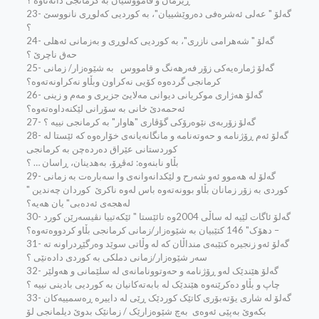
ڕێزمان و قامووسیان به‌ کرمانجی دانه‌ناوه‌ ؟
23- گه‌لۆ " عه‌لی ئه‌شره‌فی ده‌روێشییان"، به‌ کوردیی که‌لوڕی نانووسێ
؟
24- گه‌لۆ " شه‌هرامی نازری"، به‌ کوردیی که‌لوڕی و به‌زمانی ئه‌هلی
حه‌ق ناچرێ ؟
25- گه‌لۆ ژماره‌یه‌کی زۆر فه‌رهه‌نگ و قامووس ‌ ‌ به‌ شێوه‌زار/ زمانی
کرمانجی گرده‌وه‌ کۆیی نه‌کراون وبڵاو نه‌کراونه‌ته‌وه‌؟
26- گه‌لۆ هه‌ژاری موکریانی دیوانی مه‌لایێ جزیری و مه‌م و زینی
ئه‌حمه‌دێ خانی به‌ سۆرانی لێکنه‌داوه‌ته‌وه‌؟
27- گه‌لۆ زۆربه‌ی نێوه‌رۆکی گۆڤاری "هاوار" به‌ کرمانجی نییه‌ ‌؟
28- گه‌لۆ ئه‌م ڕۆژنامه‌ و حه‌وته‌نامه‌ و مانگانه‌یانه‌ی خۆاره‌وه‌ که‌ ئێستا له‌
کوردستانی عێراق ده‌رده‌چن به‌ کرمانجی
بڵاو نابنه‌وه‌: ئه‌ڤڕۆ، به‌هدینان، ڕاسان … ؟
29- گه‌لۆ له‌ هه‌موو ئه‌و شه‌رح و لێکدانه‌وانه‌ی وا سه‌باره‌ت به‌ زمانی
کوردی به‌ زۆر زمانان بڵاو بوونه‌ته‌وه‌ باس له‌وه‌ ناکرێ ‌ کوردان چه‌ندین "
له‌هجه‌ی ئه‌ده‌بی" یان هه‌یه‌؟
30- گه‌لۆ ئاگات لێیه‌ له‌ ساڵی 2004وه‌ تائێستا " ئێکه‌تییا نڤیسه‌رێن کورد
– دهۆک" 146 کتێبیان به‌ شێوه‌زار/زمانی کرمانجی بڵاو کردووه‌ته‌وه‌؟
31- گه‌لۆ ئه‌و زنجیره‌ کتێبه‌ی منداڵان که‌ له‌ وڵاتی سوێد وه‌رگێڕدراونه ته‌‌
سه‌ر شێوه‌زار/زمانی دملکی به‌ کوردی داده‌نێی ؟
32- گه‌لۆ هێندێک له‌و ڕۆژنامه‌ و حه‌وتوونامانه‌ی له‌ سلێمانی و هه‌ولێر
چاپ و بڵاو ده‌کرێنه‌وه‌ هێندێک له‌ بابه‌ته‌کانیان به‌ کوردیی بادینی نییه‌ ؟
33- گه‌لۆ له‌ شاری یۆته‌بۆری کاتێک کوردێک ڕێی له‌ داییره‌ ڕه‌سمییه‌کان
بکه‌وێ به‌پێی ئه‌وه‌ی ‌ به‌چ شێوه‌زارێک / زمانێک بدوێ دیلمانجی لۆ