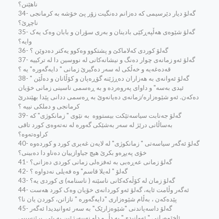
ناهێنن؟
34- گه‌لۆ دیار دێرسیمی که‌ ده‌زانم ده‌نگیت زۆر پێ خۆشه‌ به‌ کرمانجی
نا‌چڕێ؟
35- گه‌لۆ شێوه‌ی هه‌ڵپه‌ڕکێی بادینان و به‌ری سۆران و بابان وه‌ک یه‌ک
وایه‌؟
36- گه‌لۆ کوردی که‌لاماکێ و پشتکوو وه‌کوو یه‌کتر ده‌دوێن ؟
37- گه‌لۆ ئه‌و زمانه‌ی چوار ده‌نگ و نیشانه‌کانی له‌ نووسین دا له‌ ترکییه‌
قه‌ده‌غه‌یه‌ و خه‌ڵکی له‌ سه‌ر ده‌گیرێ زمانی " دایه‌گه‌وره‌" یه‌ ؟
38- گه‌لۆ ئه‌وانه‌ی به‌ هه‌زاران ده‌ڕژێنه‌ گۆڕه‌پان و کۆڵانان و ده‌ڵێن "
ئیدی به‌سه‌" و داوای‌ په‌روه‌رده‌ و به‌ ڕه‌سمی ناسینی زمانی خۆیان
ده‌که‌ن. ئه‌و شێوه‌زاره‌/زمانه‌ی ده‌یانه‌وێ به‌ ڕه‌سمی ددانی پێدا بهێندرێ
کرمانجی و دملکی نییه‌ ؟
39- گه‌لۆ جه‌نابت سیاسه‌تێکت بیستووه‌ ‌ به‌ نێوی " زمانکوژی" که‌
به‌ساڵانی درێژ له‌ سه‌ر به‌شێکی گه‌وره‌ له‌ نه‌ته‌وه‌ی کورد تاقی
کراوه‌ته‌وه‌؟
40- گه‌لۆ ئه‌گه‌ر سیاسه‌تی " زمانکوژی" له‌ لایه‌ن غه‌یری کورد و کورده‌وه‌
خۆی په‌یڕه‌و بکرێ هیچ جیاوازییان ده‌ناو دا ده‌بینی؟
41- گه‌لۆ زمانی عه‌ڕه‌بی به‌ ئه‌فزه‌لی زمانی کوردی ده‌زانی؟
42- گه‌لۆ " له‌یلا قاسم" وه‌ فه‌یلی نه‌دواوه‌ ؟
43- گه‌لۆ زمان له‌ کۆڵه‌که‌کانی ناسێنه‌ ( ناسنامه‌) ی کوردی یه‌؟
44- ئه‌گه‌ر وڵامت ئایه‌، گه‌لۆ ئه‌و کوردانه‌ی خۆیان وه‌ک کورد هه‌ست
پێده‌که‌ن ، به‌ڵام شێوه‌زاری "دایه‌گه‌وره‌ " نازانن، کوردن یان نا؟
45- گه‌لۆ داسه‌پاندنی "شێوه‌زارێک" به‌ سه‌ر ئه‌وانیدیدا ئه‌گه‌ر
ئاخێوه‌ر‌انی " ئه‌وانیدی" به‌ دڵ و داو نه‌یپه‌رژێین به‌ پێی ‌ پرێنسیپی