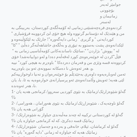
جوامێر له‌به‌ر
بۆچوونی
زمانیمان و
له‌سه‌ر
کردنه‌وه‌ی فره‌چه‌شنێتی زمانیی له‌ کۆمه‌ڵگه‌ی کوردستان، به‌ربینگی به‌
من و هێندێک له‌ دۆستانم گرتووه‌ وله‌ هیچ خۆی لێ کردووینه‌ فرۆشیاری "
کوردایه‌تی " و گزیری " زمانی دایه‌گه‌وره‌"! جارێک به‌ لێکۆڵینه‌وه‌ و
لێکدانه‌وه‌ی پشت به‌ستوو به‌ تیۆری و به‌ڵگه‌ی حاشاهه‌ڵنه‌گر ده‌ڵێ " "کا"
له‌ " پووش" بژاردن" "،ساتێک ناساندنه‌کانی کۆمه‌ڵناسیی زمانی به‌ " ‌
فێڵ"کردن له‌ خوێنه‌ره‌وه‌ی کورد له‌قه‌ڵه‌م ده‌دا و له‌و دواییانه‌شدا خۆی
کردووه‌ته‌‌ قسه‌ وێژی من و فه‌رمان ده‌رده‌کا " باوه‌ڕم به‌ هیچی کورد" نییه‌
و، هه‌ر ئه‌وه‌ش نا ده‌مکاته‌ نموونه‌ی ئه‌و بێ باوه‌ڕییه‌.
ئه‌من له‌وباره‌یه‌وه‌ داوه‌ری به‌جێدێڵم بۆ خوێنه‌ره‌وان و ته‌نیا داوخوازییه‌کم
لێی هه‌یه‌؛ ئه‌ویش وڵامدانه‌وه‌ی ئه‌و پرسیارانه‌ی خواره‌وه‌یه‌ به‌ ئا، با، یان
نا، هه‌ر ئه‌وه‌نده‌.
1- گه‌لۆ شێوه‌زارێک/زمانێک به‌ نێوی کوردیی سه‌روو/ کرمانجی هه‌یه‌ یان
نا؟
2- گه‌لۆ ناوچه‌یه‌ک ، شێوه‌زاڕێک/زمانێک به‌ نێوی هه‌ورامان ، هه‌ورامی/
گۆرانی هه‌یه‌ یان نا؟
3- گه‌لۆ له‌ کوردستانی ترکییه‌ له‌ چه‌ند مه‌ڵبه‌ندی جیاواز به‌ شێوه‌زارێک/
زمانێک قسه‌ ده‌کرێ، که‌ له‌ کرمانجی جیاوازه‌ یان نا؟
4- گه‌لۆ له‌ کرماشان، ئیلام، خانه‌قی و به‌رده‌ و جه‌سان ‌ شێوه‌زارێک/
زمانێک هه‌یه‌ که‌ جیاوازه‌ له‌ زمانی "دایه‌ گه‌وره‌" یان نا؟