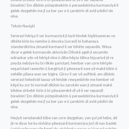
bixwînin! Em dibînin pûtepênekirin û perawêzkirina kurmanciyê li
gelek dezgehên me jî ya ber çav e û çarekirin di astê pêdivî de
nîne.
Tehsin Navişkî
Sererayî hêrişa li ser kurmanciyê ji layê hindek hişikbaweran ve
dihête kirin ku nemîne û devoka (soranî) bi behaneya
standerdkirina zimanê kurmancî li ser bihête sepandin. Wesa
diyar e gelek kurmancên akinciyên Dihokê ageh ji encamên
wêrankar yên vê hêrişê nîne û dibe hêşta têhna hişyariyê jê re
peyda nebûye ku bi rêkên şaristanî, hember van core hêrişên
neşaristanî rawestin û bergiriyê ji şêwezarê xwe yê makê bikin û
nehêlin pîlana wan ser bigire. Girov li ser vê axiftinê, em dibînin
sererayî helwêstê lawaz yê hindek rewşenbîrên me hember vê
kêşê ku zor bi normalî dibînin ku zarokên wan ji zimanê makê
bihêne zirbehir kirin û bi şêwazerekê dî yê li ser sepandî
bixwînin! Em dibînin pûtepênekirin û perawêzkirina kurmanciyê li
gelek dezgehên me jî ya ber çav e û çarekirin di astê pêdivî de
nîne.
Heçiyê seredanekê bibe van core dezgehan, yan şol pê hebe, dê
jê re diyar be ku nivîsîna şêwezarê kurmanciya jorî di nav badek
û nivîsarên wan yên fermî de, nivîsîneka qaçax e û kar pê nahête