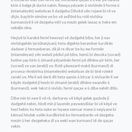
kirin û belge jê durist nabin. Rewşa pêzanîn û nivîsînên li forme û
(miamaleyên) welatiyan li dadgeha Dihokê yên rojane bi rê ve
diçin, baştirîn nimûne ye bo vê axiftinê ku rolê nivîsîna
kurmanciyê li vê dezgeha mîrî ya mezin gelek lawaz e; heke em
nebêjin nîne.
Heçiyê bi karekê fermî hewceyî vê dadgehê bibe, her ji nav
nivîsîngehên (erzûhalçiyan); heta digehte beramber kursîkên
dadwer û fermanberan, dê jê re diyar be ku ew formên
(miameleyan) yên welatî pêdivî pê bibe, hemû bi devoka (soranî)
hatine çap kirin û zimanê pêzanînên fermî pê dihêne pir kirin, her
(soranî) ye yan (erebî) ye. Rolê şêwezarê makê (kurmancî) di
prosesa rêvebirina (miameleyên) welatiyan de bi tinê rolekê
zarekî ye. Me li wê derê dît heta qanûn û biryar û nivîsarên li ser
kêşên dadgehê jî heyîn bi zimanê (erebî) dihêne xwandin û
(kurmancî), wek tekst û nivîsîn, fermî qaçax e û dibe nahêt dîtin.
Dibe min bi xwe li vê rê, derbarey vê kêşê gelek gazinde ji
dadgehê nebin, hindî min ji layenên peywendîdar bi vê kêşê ve
heyî hebin; ku heta nuke ev layene xemsar mane û neşiyane bi
kêmasî hindek xolên kurdîkirinê bo fermanberên vê dezgeha
mezin û her dezgeheka dî ya wekî wan kurmancî tê de qaçax
vekin.