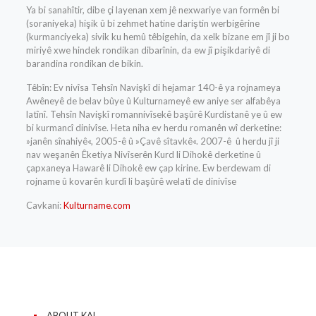
Ya bi sanahîtir, dibe çi layenan xem jê nexwariye van formên bi
(soraniyeka) hişik û bi zehmet hatine dariştin werbigêrine
(kurmanciyeka) sivik ku hemû têbigehin, da xelk bizane em jî ji bo
miriyê xwe hindek rondikan dibarînin, da ew jî pişikdariyê di
barandina rondikan de bikin.
Têbîn: Ev nivîsa Tehsîn Navişkî di hejamar 140-ê ya rojnameya
Awêneyê de belav bûye û Kulturnameyê ew aniye ser alfabêya
latînî. Tehsîn Navişkî romannivîsekê başûrê Kurdistanê ye û ew
bi kurmancî dinivîse. Heta niha ev herdu romanên wî derketine:
»janên sînahiyê«, 2005-ê û »Çavê sîtavkê«. 2007-ê û herdu jî ji
nav weşanên Êketiya Nivîserên Kurd li Dihokê derketine û
çapxaneya Hawarê li Dihokê ew çap kirine. Ew berdewam di
rojname û kovarên kurdî li başûrê welatî de dinivîse
Cavkani:
Kulturname.com
ABOUT KAL