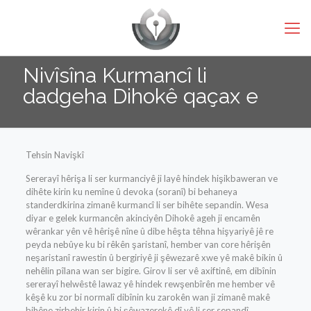
Nivîsîna Kurmancî li
dadgeha Dihokê qaçax e
Tehsin Navişkî
Sererayî hêrişa li ser kurmanciyê ji layê hindek hişikbaweran ve
dihête kirin ku nemîne û devoka (soranî) bi behaneya
standerdkirina zimanê kurmancî li ser bihête sepandin. Wesa
diyar e gelek kurmancên akinciyên Dihokê ageh ji encamên
wêrankar yên vê hêrişê nîne û dibe hêşta têhna hişyariyê jê re
peyda nebûye ku bi rêkên şaristanî, hember van core hêrişên
neşaristanî rawestin û bergiriyê ji şêwezarê xwe yê makê bikin û
nehêlin pîlana wan ser bigire. Girov li ser vê axiftinê, em dibînin
sererayî helwêstê lawaz yê hindek rewşenbîrên me hember vê
kêşê ku zor bi normalî dibînin ku zarokên wan ji zimanê makê
bihêne zirbehir kirin û bi şêwazerekê dî yê li ser sepandî