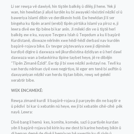
Li ser rewşa vê dawiyê, hin tiştên balkêş û dilêş jî hene. Yek ji
wan, hin hewildan ji aliyê lurdên ku bi awayekî rêxistinî nêzîkî ol û
baweriya îslamî dibin ve derdikevin holê. Ew hewldan jî li ser
bingeha ku tîpên aramî (erebî) tîpên pirtûka îslamî ya pîroz e, ji
lewra divê ew tîp bêne bi kar anîn. Ji milekî din ve û tiştê herî
balkêş ew e ku, xuyaye Tevgera Islah û Teqedum a ku li başûrê
Kurdistanê, dixwaze nêrînên xwe hêdî-hêdî derbasî nav kurdên
başûrê-rojava bike. Ev tevger piştevaniya xwe ji dijminên
kurdiyê digire û daxwaza wê jikurdîxistina êzîdiyan e û herî dawî
daxwaza wan a belavkirina tîpine taybet heye, jê re dibêjin
“Tîpên Zimanê Êzîdî”. Ew tîp jî bi xwe nêzîkî avêstayî ne. Tevlî ku
van herdu nêrînan ciyê xwe negirtiye, lê eger em tenê bi axiftin û
daxuyaniyan nêzîkî van herdu tiştan bibin, rewş wê gelekî
xerabtir bibe.
WEK ENCAMEKÊ:
Rewşa zimanê kurdî li başûrê-rojava ji parçeyên din ne baştir e
û pêdivî bi kar û xebatên nû heye, ew jî bi xebatên cihê-cihê pêk
nayê. Lewra:
Divê bang li hemû kes, komîte, komele, sazî û partiyên kurdan
yên li başûrê-rojava bê kirin ku ew dest bi karine hevbeş bikin û
di heman demê de divê ji hemûyan bê xwestin ku di civîn û