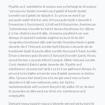
Pişaftin an jî asîmilekirin di wateya xwe ya ferhengî de tê wateya
“piroseya ku tiştekî, komekê yan jî gelekî di hundir tiştekî,
komekê yan jî gelekî de dipişêve”. Ev pirose ne tenê li çar
parçeyên welêt tê bi kar anîn, lê li parçeyên biçûk û deverên li
Ermenistan û Gurcistanê jî, û ji bilî wê jî li Kazaxistan, Azerbeycan,
Turkmenistan û kurdên ku berê li devera Kurdistana Sor dijiyan
jî. Li her cihekî ku kurd lê dijîn, strateciya pişaftinê li ser wan
dimeşe, bi taybetî li welatên dagîrker ku kurd tê de dûrî
ciyografiya Kurdistanê dijîn wek kurdên Anatoliya Navîn û gelek
deverên din li Tirkiyeyê, kurdên feylî li Bexda û deverên din ên
kombûnên biçûk lê peyda dibin, kurdên Xurasanê li Îranê, kurdên
Êrîvan û derdora gola Sîvanê û li Sûriyayê jî kurdên Şamê, Horan,
çiyayê Kurdan a çiyayên bilind li Latqiyê, Idlibê, Hemayê, kurdên
Cisrê, Helebê û Babê û gelek deverên din. Pişaftin an jî
asîmilasiyon siyaseta herî qirêj e ya ku li ser gelê kurd dimeşe. Ev
pirose jî ta ku bigihe armancên xwe di gelek qonaxan re derbas
dibe. Qonaxa herî dawî jî ew e ku ew gel xwe ji xwe ya kevin
diparêze û li dijî xwe radiweste; anku, her tiştî ku
taybetmendiyên wê/î ya berê tîne pê li dij radibe. Di vir de dest
bi qonaxeke nû dibe ew jî nav lê bû oto-asîmilasiyon an jî
xwepişaftin.
Derbarê rewşa başûrê-rojava û deverên derveyî wê ku kurd tê