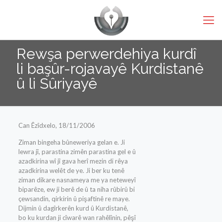
Rewşa perwerdehiya kurdî
li başûr-rojavayê Kurdistanê
û li Sûriyayê
Can Êzîdxelo, 18/11/2006
Ziman bingeha bûneweriya gelan e. Ji
lewra jî, parastina zimên parastina gel e û
azadkirina wî jî gava herî mezin di rêya
azadkirina welêt de ye. Ji ber ku tenê
ziman dikare nasnameya me ya neteweyî
biparêze, ew ji berê de û ta niha rûbirû bi
çewsandin, qirkirin û pişaftinê re maye.
Dijmin û dagîrkerên kurd û Kurdistanê,
bo ku kurdan ji cîwarê wan rahêlînin, pêşî