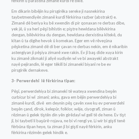
fêrkirin û parastina zimanê kurdî re bike.
Em dikarin bibêjin ku pirsgirêka sereke ji nasnekirina
taybetmendiyên zimanê kurdî fêrkirina razber (abstrakt) e.
Zimanê dê beriya ku bê xwendin di pir qonaxan re derbas dibe,
yek jê, û ya herî pêşî bihîstin e; piştre hewldana bilêvkirina
dengan, bilêvkirina du dengan, hewldana derxistina kîtekê, du
kîtan û ta digihe hevok û komekan. Eger em vê rêveçûna
pêşketina zimanê dê di ber çavan re derbas nekin, em ê nikaribin
astengiyan ji pêşiya zimanê xwe rakin. Ev jî baş dide xuya kirin
ku zimanê zikmakî ji aliyê xudiyên wî ve bi awayekî abstrakt
nayê pejirandin, lê eger têkilî bi zimanekî biyanî re be ev
pirsgirêk dernakeve.
3- Perwerdehî lê fêrkirina tîpan:
Pêşî, perwerdehiya bi zimanekî tê wateya xwendina beşên
curbicur bi wî zimanî; anku, gava em bêjin perwerdehiya bi
zimanê kurdî, divê em deynin pêş çavên xwe ku ev perwerdehî
beşên çand, dîrok, kelepûr, folklor, wêje, ciyografî, ziman û
rêziman û gelek tiştên din yên girêdayî wî gelî tê de hene. Ev tişt
jî, bi taybetî li başûrê-rojava, ne bi vî rengî ye. Li wir bi giştî tenê
fêrbûna tîpan heye, ta ziman jî bi giştî nayê fêrkirin, anku
fêrkirina rêzimên gelek hindik e.