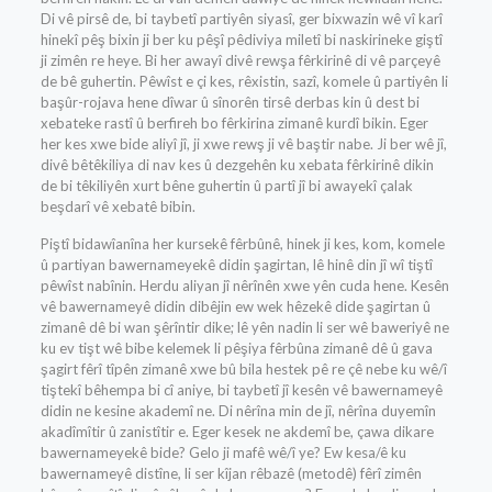
Di vê pirsê de, bi taybetî partiyên siyasî, ger bixwazin wê vî karî
hinekî pêş bixin ji ber ku pêşî pêdiviya miletî bi naskirineke giştî
ji zimên re heye. Bi her awayî divê rewşa fêrkirinê di vê parçeyê
de bê guhertin. Pêwîst e çi kes, rêxistin, sazî, komele û partiyên li
başûr-rojava hene dîwar û sînorên tirsê derbas kin û dest bi
xebateke rastî û berfireh bo fêrkirina zimanê kurdî bikin. Eger
her kes xwe bide aliyî jî, ji xwe rewş ji vê baştir nabe. Ji ber wê jî,
divê bêtêkiliya di nav kes û dezgehên ku xebata fêrkirinê dikin
de bi têkiliyên xurt bêne guhertin û partî jî bi awayekî çalak
beşdarî vê xebatê bibin.
Piştî bidawîanîna her kursekê fêrbûnê, hinek ji kes, kom, komele
û partiyan bawernameyekê didin şagirtan, lê hinê din jî wî tiştî
pêwîst nabînin. Herdu aliyan jî nêrînên xwe yên cuda hene. Kesên
vê bawernameyê didin dibêjin ew wek hêzekê dide şagirtan û
zimanê dê bi wan şêrîntir dike; lê yên nadin li ser wê baweriyê ne
ku ev tişt wê bibe kelemek li pêşiya fêrbûna zimanê dê û gava
şagirt fêrî tîpên zimanê xwe bû bila hestek pê re çê nebe ku wê/î
tiştekî bêhempa bi cî aniye, bi taybetî jî kesên vê bawernameyê
didin ne kesine akademî ne. Di nêrîna min de jî, nêrîna duyemîn
akadîmîtir û zanistîtir e. Eger kesek ne akdemî be, çawa dikare
bawernameyekê bide? Gelo ji mafê wê/î ye? Ew kesa/ê ku
bawernameyê distîne, li ser kîjan rêbazê (metodê) fêrî zimên