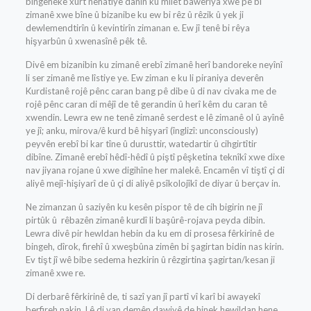
bingeheke xurt nehatiye danîn ku milet baweriya xwe pê bi
zimanê xwe bîne û bizanibe ku ew bi rêz û rêzik û yek ji
dewlemendtirîn û kevintirîn zimanan e. Ew jî tenê bi rêya
hişyarbûn û xwenasînê pêk tê.
Divê em bizanibin ku zimanê erebî zimanê herî bandoreke neyînî
li ser zimanê me lîstiye ye. Ew ziman e ku li piraniya deverên
Kurdistanê rojê pênc caran bang pê dibe û di nav civaka me de
rojê pênc caran di mêjî de tê gerandin û herî kêm du caran tê
xwendin. Lewra ew ne tenê zimanê serdest e lê zimanê ol û ayînê
ye jî; anku, mirova/ê kurd bê hişyarî (înglizî: unconsciously)
peyvên erebî bi kar tîne û durusttir, watedartir û cihgirtîtir
dibîne. Zimanê erebî hêdî-hêdî û piştî pêşketina teknîkî xwe dixe
nav jiyana rojane û xwe digihîne her malekê. Encamên vî tiştî çi di
aliyê mejî-hişiyarî de û çi di aliyê psîkolojîkî de diyar û berçav in.
Ne zimanzan û saziyên ku kesên pispor tê de cih bigirin ne jî
pirtûk û rêbazên zimanê kurdî li başûrê-rojava peyda dibin.
Lewra divê pir hewldan hebin da ku em di prosesa fêrkirinê de
bingeh, dîrok, firehî û xweşbûna zimên bi şagirtan bidin nas kirin.
Ev tişt jî wê bibe sedema hezkirin û rêzgirtina şagirtan/kesan ji
zimanê xwe re.
Di derbarê fêrkirinê de, ti sazî yan jî partî vî karî bi awayekî
berfireh nakin. Lê di van demên dawiyê de hinek hewildan hene.