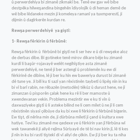
û perwerdehiya bi zimanê zikmakî be. Tenê ew gav wê bibe
destpêka hilweşandina bingehên îdiyolojîk û di heman demê de
wê bibe lêdaneke mezin ji komeleya ramanî ya tuxmperestî, ji
dijmin û dagîrkerên kurdan re.
Rewşa perwerdehiyê ya giştî:
1- Rewşa fêrkirin û fêrbûnê:
Rewşa fêrkirin û fêrbûnê bi giştî ne li ser hev e û di rewşeke aloz
de derbas dibe. Bi gotineke tenê mirov dikare bêje ku zimanê
kurdî li başûr-rojavayê welêt negihîştiye asta zimanê
perwerdehiyê, ne tenê ji ber astengî û problemên ku ew di
fêrkirinê de dibîne, lê ji ber ku hîn ew baweriya durust bi zimanê
dê tune ye. Ji bilî ku ti sazî yan rêxistinên taybetî û lipêş nîn in ku
bi vî barî rabin, ne rêbazên (metodên) têkûz û durust hene, ne jî
zimanzan û pisporên çalak hene ku rê li ber mamoste û
xwendevanan vekin. Problema mezintir ew e ku ti vîn û
daxwaziyeke giştî û li asteke bilind ne li cem milet û ne jî li cem
rêxistinên siyasî çêbûye da ku bi xwe li fêrkirin û fêrbûnê bigerin.
Ew tişt, di nêrîna min de, ji dûrbûna miletî ji çand û kultura xwe
hatiye. Tevî ku zimanê me qedexe ye û fêrkirin yan jî fêrbûna wî
wek tawanekê ji aliyê rejîma Sûriyayê de tê bi nav kirin jî, lê ti kes
jî nîn in ku bi rastî tiştekî di vî aliyî de çêkin. Ew jî ji ber ku ta niha