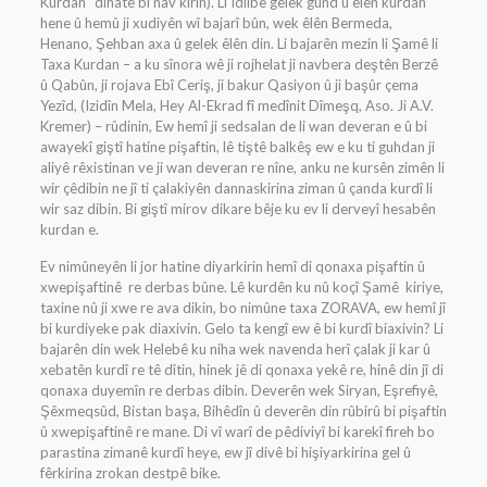
Kurdan” dihate bi nav kirin). Li Idlibê gelek gund û êlên kurdan
hene û hemû ji xudiyên wî bajarî bûn, wek êlên Bermeda,
Henano, Şehban axa û gelek êlên din. Li bajarên mezin li Şamê li
Taxa Kurdan – a ku sînora wê ji rojhelat ji navbera deştên Berzê
û Qabûn, ji rojava Ebî Ceriş, ji bakur Qasiyon û ji başûr çema
Yezîd, (Izidîn Mela, Hey Al-Ekrad fî medînit Dîmeşq, Aso. Ji A.V.
Kremer) – rûdinin, Ew hemî ji sedsalan de li wan deveran e û bi
awayekî giştî hatine pişaftin, lê tiştê balkêş ew e ku ti guhdan ji
aliyê rêxistinan ve ji wan deveran re nîne, anku ne kursên zimên li
wir çêdibin ne jî ti çalakiyên dannaskirina ziman û çanda kurdî li
wir saz dibin. Bi giştî mirov dikare bêje ku ev li derveyî hesabên
kurdan e.
Ev nimûneyên li jor hatine diyarkirin hemî di qonaxa pişaftin û
xwepişaftinê re derbas bûne. Lê kurdên ku nû koçî Şamê kiriye,
taxine nû ji xwe re ava dikin, bo nimûne taxa ZORAVA, ew hemî jî
bi kurdiyeke pak diaxivin. Gelo ta kengî ew ê bi kurdî biaxivin? Li
bajarên din wek Helebê ku niha wek navenda herî çalak ji kar û
xebatên kurdî re tê dîtin, hinek jê di qonaxa yekê re, hinê din jî di
qonaxa duyemîn re derbas dibin. Deverên wek Siryan, Eşrefiyê,
Şêxmeqsûd, Bistan başa, Bihêdîn û deverên din rûbirû bi pişaftin
û xwepişaftinê re mane. Di vî warî de pêdiviyî bi karekî fireh bo
parastina zimanê kurdî heye, ew jî divê bi hişiyarkirina gel û
fêrkirina zrokan destpê bike.