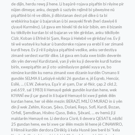
de dijîn, herdu rewş jî hene. Li başûrê-rojava pişaftin bi rêyine pir
nûjen dimeşe; anku, dezgeh û saziyên rejîmê bi şêweyine nû
pişaftinê bi rê ve dibin, ji dibistanan dest pê dike û ta bi
erebkirina bajar û bajarokan û bi awayekî fireh (herî dawiyê li
çiyayê Kurmênc). Lê gava em hinekî tê de kûr bibin, em ê bizanin
ku têkiliyên kurdan bi sê bajaran ve tên girêdan, anku têkiliyên
Cizîr, Koban û Efrînê bi Şam, Reqa û Helebê ve girêdayî ne. Ev jî
tê wê wateyê ku hukar û bandoreke rojane ya erebî li ser zimanê
kurdî heye. Ev jî rê li pêşiya pişaftinê vedike, anku serdestiya
zimanê serdest xurttir dike. Lê gava em bala xwe bidin deverên
din yên derveyî Kurdistanê, yan jî yên ku ji deverên kurdî hatine
birîn, xwepişaftin an jî oto-asîmilasiyon gelekî xuya ye, bo
nimûne kurdên ku nema zimanê xwe dizanin kurdên Osmano li
gundên SELMA li Latiqiyê nêzîkî 26 gundan e, jê Eqreb, Hencûr,
Esîlê, … ( E.W. Zekeriya, Eşa’ir al-şam, Dar al-fikir, çap.2 cild.2,
pel.659, sal 1983) li Hemayê gelek gundên kurdan hene, wek
KIYANÎ ew jî çar gund in li bajarê Hemayê bi xwe jî gelek êlên
kurdan hene, her sê êlên mezin: BERAZÎ, MILÎ Û MURAD in û yên
din jî wek Zehîm, Kocan, Şêxo, Dolanî, Reşo, Sofî, Kurdî, Bozan,
Orfelî, Şemdînan, Hisêno Qaso, Beko, Şêxanî, … ev hemû jî ji
maldarên Hemayê ne. Li derdora Cisrê, li devera QESATIL nêzîkî
25 gundan hene, ew bi xwe çar êlên mezin lê hene jê CINAWIRO,
li Himsê kurdên derdora Dirêkîş û kela Husnê (ew berê bi “kela