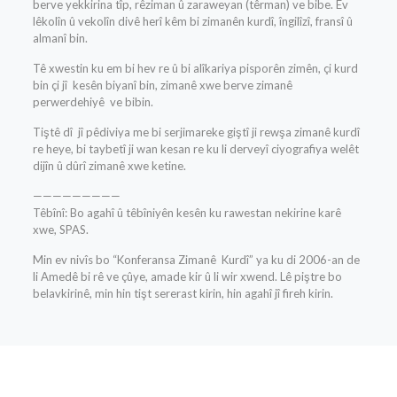
berve yekkirina tîp, rêziman û zaraweyan (têrman) ve bibe. Ev
lêkolîn û vekolîn divê herî kêm bi zimanên kurdî, îngilîzî, fransî û
almanî bin.
Tê xwestin ku em bi hev re û bi alîkariya pisporên zimên, çi kurd
bin çi jî kesên biyanî bin, zimanê xwe berve zimanê
perwerdehiyê ve bibin.
Tiştê dî jî pêdiviya me bi serjimareke giştî ji rewşa zimanê kurdî
re heye, bi taybetî ji wan kesan re ku li derveyî ciyografiya welêt
dijîn û dûrî zimanê xwe ketine.
—————————
Têbînî: Bo agahî û têbîniyên kesên ku rawestan nekirine karê
xwe, SPAS.
Min ev nivîs bo “Konferansa Zimanê Kurdî” ya ku di 2006-an de
li Amedê bi rê ve çûye, amade kir û li wir xwend. Lê piştre bo
belavkirinê, min hin tişt sererast kirin, hin agahî jî fireh kirin.