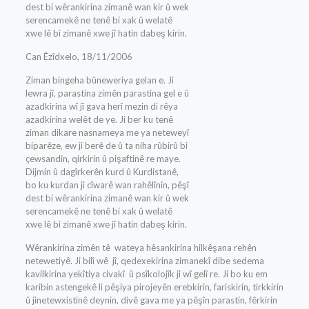
dest bi wêrankirina zimanê wan kir û wek
serencamekê ne tenê bi xak û welatê
xwe lê bi zimanê xwe jî hatin dabeş kirin.
Can Êzîdxelo, 18/11/2006
Ziman bingeha bûneweriya gelan e. Ji
lewra jî, parastina zimên parastina gel e û
azadkirina wî jî gava herî mezin di rêya
azadkirina welêt de ye. Ji ber ku tenê
ziman dikare nasnameya me ya neteweyî
biparêze, ew ji berê de û ta niha rûbirû bi
çewsandin, qirkirin û pişaftinê re maye.
Dijmin û dagîrkerên kurd û Kurdistanê,
bo ku kurdan ji cîwarê wan rahêlînin, pêşî
dest bi wêrankirina zimanê wan kir û wek
serencamekê ne tenê bi xak û welatê
xwe lê bi zimanê xwe jî hatin dabeş kirin.
Wêrankirina zimên tê wateya hêsankirina hilkêşana rehên
netewetiyê. Ji bilî wê jî, qedexekirina zimanekî dibe sedema
kavilkirina yekîtiya civakî û psîkolojîk ji wî gelî re. Ji bo ku em
karibin astengekê li pêşiya pirojeyên erebkirin, fariskirin, tirkkirin
û jinetewxistinê deynin, divê gava me ya pêşîn parastin, fêrkirin