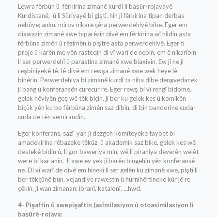
Lewra fêrbûn û fêrkirina zimanê kurdî li başûr-rojavayê
Kurdistanê, û li Sûriyayê bi giştî, hîn ji fêrkirina tîpan derbas
nebûye; anku, mirov nikare çêra perwerdehiyê bibe. Eger em
dixwazin zimanê xwe biparêzin divê em fêrkirina wî hildin asta
fêrbûna zimên û rêzimên û piştre asta perwerdehiyê. Eger ti
proje û karên me yên rasteqîn di vî warî de nebin, em ê nikaribin
li ser perwerdehî û parastina zimanê xwe biaxivin. Ew jî ne ji
reşbîniyekê tê, lê divê em rewşa zimanê xwe wek heye lê
binêrin. Perwerdehiya bi zimanê kurdî ta niha dibe dengvedanek
ji bang û konferansên curecur re. Eger rewş bi vî rengî bidome,
gelek hêviyên geş wê têk biçin, ji ber ku gelek kes û komikên
biçûk yên ku bo fêrbûna zimên saz dibin, di bin bandorine cuda-
cuda de tên vemirandin.
Eger konferans, sazî yan jî dezgeh komîteyeke taybet bi
amadekirina rêbazeke têkûz û akademîk saz bike, gelek kes wê
destekê bidin û, li gor baweriya min, wê li piraniya deverên welêt
were bi kar anîn. Ji xwe ev yek ji barên bingehîn yên konferansê
ne. Di vî warî de divê em hinekî li ser gelên ku zimanê xwe, piştî li
ber têkçûnê bûn, vejandiye rawestin û hûrnihêrtineke kûr jê re
çêkin, ji wan zimanan: ibranî, katalonî, …hwd.
4- Pişaftin û xwepişaftin (asîmilasiyon û otoasîmilasiyon li
başûrê-rojava: