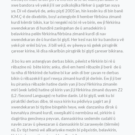
xwe bandora vê yekê jî li ser psîkolojîka fêrker û şagirtan xuya
ye. Di vê dawiyê de, anku piştî 2005′an, hin kesên ku di bin banê
K.M.Ç-ê de dixebitin, boyî astengiyên li hember fêrbûna zimanê
kurdî kêmtir bikin, kar bi rengekî nû bi rê ve birin, ew jî fêrkirina
xwendekaran di hundirê zanîngehan de û amadekirin û
belavkirina pelên fêrkirina/fêrbûna zimanê kurdî di nav
xwendekaran de û kurdan bi giştî. Her kesî nas kir ku bandora vê
yekê pir erênî bû/ye. Ji bilî wê jî, ev şêweya nû gelek pirsgirêk
çareser kirine, lê dîsa nikarîbûn pirsgirêk bi giştî çareser bikirana.
Ji bo ku em astengiyan derbas bikin, pêwîst e fêrkirin bi rê û
rêbazine nû bête kirin; anku, divê em hemî rêbazên ji berê de û
ta niha di fêrkirinê de hatine bi kar anîn di ber çavan re derbas
bikin û rêbazekê li gorî rewşa zimanê kurdî jê derînin. Ew jî ji ber
ku piraniya rêbazên hatine danîn yan ji boyî fêrkirina zimanên
mirî (wek latînî) hatine çê kirin yan jî ji fêrkirina zimanê duyem Z2
(L2 /Second Language) re hatine danîn. Lê bi giştî, wek ku bi
piraktîkî derbas dibe, tê xuya kirin ku pêdiviya şagirt an jî
xwendekaran bi tiştine bingehîn heye, wek danzanîna dîrok û
kevnahiya zimanê kurdî, xweşikahî û nermbûna wî, pirkirin û
dagirtina gencîneya peyvan, dannaskirina sedemên cudahî û
navên zarav û şêwezaran û dannaskirin bi zaraweyên (têrmên)
nû. Ev tişt hemû wê alîkariyeke mezin bi pêşxistin, belavkirin,