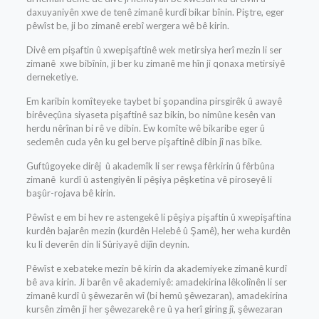
daxuyaniyên xwe de tenê zimanê kurdî bikar bînin. Piştre, eger
pêwîst be, ji bo zimanê erebî wergera wê bê kirin.
Divê em pişaftin û xwepişaftinê wek metirsiya herî mezin li ser
zimanê xwe bibînin, ji ber ku zimanê me hîn ji qonaxa metirsiyê
derneketiye.
Em karibin komîteyeke taybet bi şopandina pirsgirêk û awayê
birêveçûna siyaseta pişaftinê saz bikin, bo nimûne kesên van
herdu nêrînan bi rê ve dibin. Ew komîte wê bikaribe eger û
sedemên cuda yên ku gel berve pişaftinê dibin jî nas bike.
Guftûgoyeke dirêj û akademîk li ser rewşa fêrkirin û fêrbûna
zimanê kurdî û astengiyên li pêşiya pêşketina vê piroseyê li
başûr-rojava bê kirin.
Pêwîst e em bi hev re astengekê li pêşiya pişaftin û xwepişaftina
kurdên bajarên mezin (kurdên Helebê û Şamê), her weha kurdên
ku li deverên din li Sûriyayê dijîn deynin.
Pêwîst e xebateke mezin bê kirin da akademiyeke zimanê kurdî
bê ava kirin. Ji barên vê akademiyê: amadekirina lêkolînên li ser
zimanê kurdî û şêwezarên wî (bi hemû şêwezaran), amadekirina
kursên zimên ji her şêwezarekê re û ya herî giring jî, şêwezaran