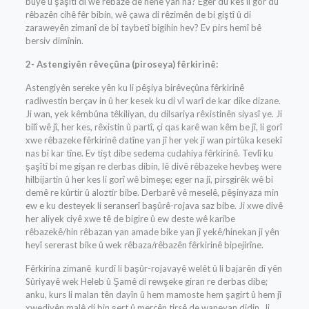
bûye û şaşîtî di wê rêbazê de hene yan na? Eger du kes li gor du
rêbazên cihê fêr bibin, wê çawa di rêzimên de bi giştî û di
zaraweyên zimanî de bi taybetî bigihin hev? Ev pirs hemî bê
bersiv dimînin.
2- Astengiyên rêveçûna (piroseya) fêrkirinê:
Astengiyên sereke yên ku li pêşiya birêveçûna fêrkirinê
radiwestin berçav in û her kesek ku di vî warî de kar dike dizane.
Ji wan, yek kêmbûna têkiliyan, du dilsariya rêxistinên siyasî ye. Ji
bilî wê jî, her kes, rêxistin û partî, çi qas karê wan kêm be jî, li gorî
xwe rêbazeke fêrkirinê datîne yan jî her yek ji wan pirtûka kesekî
nas bi kar tîne. Ev tişt dibe sedema cudahiya fêrkirinê. Tevlî ku
şaşîtî bi me gişan re derbas dibin, lê divê rêbazeke hevbeş were
hilbijartin û her kes li gorî wê bimeşe; eger na jî, pirsgirêk wê bi
demê re kûrtir û aloztir bibe. Derbarê vê meselê, pêşinyaza min
ew e ku desteyek li seranserî başûrê-rojava saz bibe. Ji xwe divê
her aliyek ciyê xwe tê de bigire û ew deste wê karibe
rêbazekê/hin rêbazan yan amade bike yan jî yekê/hinekan ji yên
heyî sererast bike û wek rêbaza/rêbazên fêrkirinê bipejirîne.
Fêrkirina zimanê kurdî li başûr-rojavayê welêt û li bajarên dî yên
Sûriyayê wek Heleb û Şamê di rewşeke giran re derbas dibe;
anku, kurs li malan tên dayîn û hem mamoste hem şagirt û hem jî
xwediyên malê di bin şert û mercên tirsê de waneyan didin. Ji