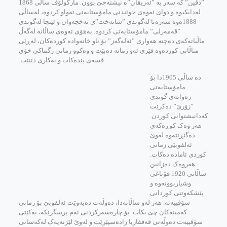
”دڤین” که سه‌ر به‌ ”ئه‌ریڤان”ه نیشته‌جێ بوون. مارگولۆف ساڵی 1868
له‌دایکبوه و دوای ئه‌وه‌ی خوێندنی مامۆستایه‌تی ته‌واو کردوه، له‌ساڵی
1888‌ه‌وه سه‌ره‌تا له‌گوندی ”شاته‌خت”ی نه‌خجه‌وان و ئینجا له‌گوندی
”قه‌مه‌رلی” ‌مامۆستایه‌تی کردوه. به‌هۆی ئه‌وه‌ی ساڵانه له‌گه‌ڵ
ماڵباته‌که‌ی ده‌چنه‌ هه‌واری ”ئه‌له‌گه‌ز” بۆ ناو خانه‌واده کورده‌کان، له‌ڕێی
مناڵانی کورده‌وه فێری ئه‌و زمانه ده‌بێت و وه‌کوو زمانی زگماکی خۆی
قسه‌ی پێده‌کات و به‌کاری دێنێت.
ده‌ ساڵی 1905دا بۆ
مامۆستایه‌تی
ره‌وانه‌ی گوندی
”زۆرێ” ده‌کرێت
که‌دانیشتوانی کوردن.
هه‌ر وه‌ک کوڕه‌که‌ی
ده‌گێڕێته‌وه له‌وێ
ئه‌لفوبێی زمانی
کوردی ئاماده ده‌کات.
هه‌روه‌ک ده‌زانین
ساڵانی 1920 قۆناغی
وشیاربوونه‌وه و
پێشکه‌وتنی کوردانی
سۆڤییه‌ته. هه‌ر له‌و ساڵانه‌دا، ده‌وڵه‌ت ده‌یه‌وێت ئه‌لفوبێ بۆ زمانی
که‌مینه‌کان چێ بکات. بۆ چاره‌سه‌رکردنی ئه‌م پرسگرێکه، یه‌کێتی
سۆڤییه‌ت ده‌وڵه‌تی قه‌فقازیا راده‌سپێرێت و له‌وێ لێژنه‌یه‌ک له‌که‌سانی