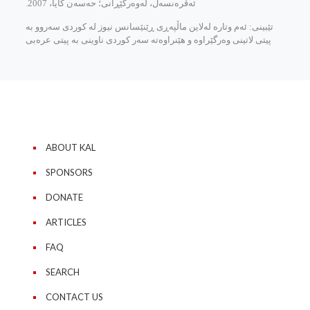
ئه‌ڤره‌نسه‌ل، له‌وه‌رگێڕانی؛ حه‌سه‌ن كایا، 2007.
تێبینی: ئه‌م وتاره له‌لاین ماڵپه‌ڕی ڕێنێسانس نیوز له كوردی سه‌روو به
پیتی لاتینی وه‌رگێراوه و هێنراوه‌ته سه‌ر كوردی ناوینی به پیتی عره‌بی
ABOUT KAL
SPONSORS
DONATE
ARTICLES
FAQ
SEARCH
CONTACT US