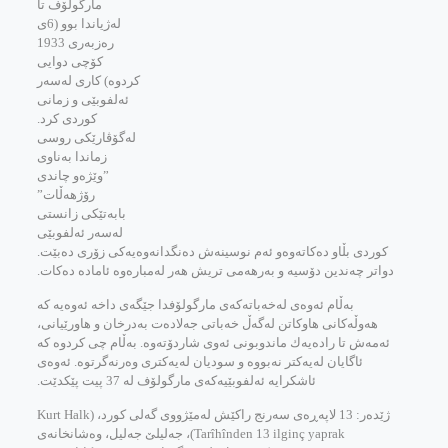
مارگولۆف تا
له‌ژیاندا بوو (6ی
ره‌زبه‌ری 1933
كۆچی دوایی
كردوه) كاری له‌سه‌ر
ئه‌لفوبێی و زمانی
كوردی كرد.
له‌گۆڤارێكی روسی
زماندا به‌ناوی
”وێژه‌و چاندی
رۆژهه‌ڵات”
بابه‌تێكی زانستی
له‌سه‌ر ئه‌لفوبێی
كوردی بڵاو ده‌كاته‌وه‌و ئه‌م نوسینه‌ش ده‌نگدانه‌وه‌یه‌كی زۆری ده‌بێت.
دواتر چه‌ندین دۆسیه و به‌رهه‌می تریش هه‌ر له‌مباره‌وه ئاماده‌ ده‌كات.
به‌ڵام ئه‌وه‌ی له‌خه‌باته‌كه‌ی مارگولۆفدا جێگه‌ی داخه ئه‌وه‌یه كه‌
هه‌وڵه‌كانی هاوكاتن له‌گه‌ڵ خه‌باتی جه‌لاده‌ت به‌درخان و هاورێیانی،
ئه‌مه‌ش تا راده‌یه‌ك ماندوبونی ئه‌وی شاردۆته‌وه. به‌ڵام چی كردوه كه‌
ئاگایان له‌یه‌كتر نه‌بووه و سودیان له‌یه‌كتری وه‌رنه‌گرتوه. ئه‌وه‌ی
ئاشكرایه ئه‌لفوبێیه‌كه‌ی مارگولۆف له‌ 37 پیت پێكدێت.
ژێده‌ر: 13 لاپه‌ڕه‌ی سه‌رنج راكێش له‌مێژووی گه‌لی كورد، (Kurt Halk
Tarîhînden 13 ilginç yaprak)، جه‌لیلێ جه‌لیل، وه‌شانخانه‌ی