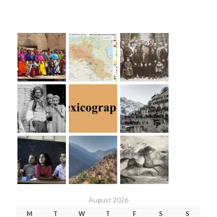
August 2026
M
T
W
T
F
S
S