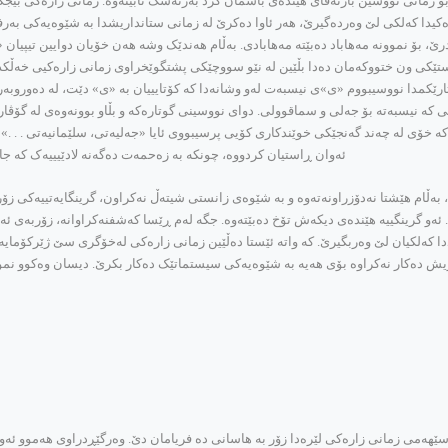
ره‌کی بۆ زمانی نووسین بارته‌قای هێنده‌ی باسمان کرد به‌رته‌سک نابێته‌وه‌. زمانی زاره‌کی ب
ه‌کیدا که‌لکی لێ وه‌رده‌گیرێ، هه‌ر ئاوا ده‌کرێ له‌ زمانی ستانداریشدا به‌ شێوه‌یه‌کی به
ێ، بۆ نموونه‌ مه‌هاباد ده‌بێته‌ مه‌هابادی. به‌ڵام هه‌ندێک وشه‌ هه‌ن خۆیان دوایین تیپیا
ه‌ستێکی ون ختووکه‌مان ده‌دا بڵێین له‌ نێو سووچێکی پشتگوێخراوی زمانی زاره‌کیی خه‌ڵکدا 
ه‌ گوتارێکمدا نووسیبووم «ی»ی نیسبه‌ت له‌و وشانه‌دا که‌ کۆتایییان به‌ «ی» دێت، له‌ ده‌
ه‌تی که‌ نیسبه‌ته‌ بۆ جه‌لی و سماقوولی. دوای نووسینی گوتاره‌که‌ و بڵاو بوونه‌وه‌ی له‌ گۆ
‌ خۆی له‌ چه‌ند گه‌نجێکی خوێندکاری کۆیی پرسیبووی ئایا «جه‌لیه‌تی، سلێمانیه‌تی . . .» 
ئه‌وان ڕاستیان کردووه‌، چونکه‌ به‌ زه‌حمه‌ت ده‌گه‌نه‌ لادێیییه‌ک که‌ جا
ه‌ن، به‌ڵام هێشتا نه‌دۆزراونه‌ته‌وه‌ و به‌ شێوه‌ی زانستی شیته‌ڵ نه‌کراون، گرینگایه‌تییه‌ک
‌ریش ده‌کار نه‌کراوه‌ بۆی هه‌یه‌ به‌ شێوه‌یه‌کی سیستماتێک ده‌کار بکرێ. دیسان وه‌کوو نموو
‌می زمانی زاره‌کی لێره‌دا زۆر به‌ هاسانی ده‌ فریامان دێ. وه‌رگێڕدراوی هه‌موو ئه‌و ڕستانه