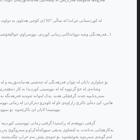
له‌ کوردستانی ئیراندا له‌ ساڵی 
1 ـ فه‌رهه‌نگی وشه‌ دووانه‌کانی زمانی کوردی، نووسراوی خوالێخۆشبوو ته‌ه
بۆ جیاوازی دانان له‌ نێوان فه‌رهه‌نگی له‌ چه‌شنی هه‌نبانه‌بۆرینه‌ و له‌ 
وشانه‌ی له‌ خۆ گرتووه‌ که‌ له‌ نووسینی کوردیدا به‌ کار ده‌هێندرێن،
سه‌ره‌تایییه‌ چه‌ند گرفتێکی هه‌یه‌. یه‌ک له‌وانه‌ ئه‌وه‌یه‌ فه‌رهه‌نگه
هاتبن، کێ ده‌ڵێ ناکرێ زاراوه‌ی ئاو له‌ ئاوه‌ڕۆ ده‌رکردن له‌ زمانی نووسین
نووسیندا لایان لێ ناکرێته‌وه‌. بۆ نموون
گرفتی دووهه‌م له‌ ڕاستیدا گرفتی زمانی نووسینی کوردییه‌ که‌ 
به‌کارهێنانی ته‌نانه‌ت به‌ لێشاوی په‌یڤی سووکه‌ڵه‌کراو و سه‌روگوێ په‌ڕیو 
له‌م گوته‌ی سه‌ره‌وه‌ بخوێنێته‌وه‌. بۆ ئه‌وه‌ی پێش به‌م خراپ تێگه‌یشتنه‌