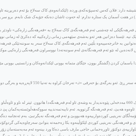
شه‌ دارد: فلان که‌س ئه‌سپۆنه‌که‌ی ورده‌. (لێکدانه‌وه‌ی کاک سه‌لاح بۆ ئه‌م ده‌ربڕینه‌ ئاوایه
ن».) در هفت آسمان یک ستاره‌ ندارم: له‌ حه‌وت ئاشان ده‌نکه‌ جۆیه‌ک شک نابه‌م. برو سر و گ
فه‌رهه‌نگێکی له‌ چه‌شنی ئه‌م فه‌رهه‌نگه‌ی کاک سه‌لاح به‌ «فه‌رهه‌نگی زاره‌کی» ناودێر بکه‌ین 
ێک نیه‌. ئێستا ده‌زانین هه‌ر ئه‌و به‌شه‌ی سێهه‌می زمانی زاره‌کییه‌ که‌ ده‌کرێ له‌ زمانی 
ه‌توانین به‌ خاترجه‌مییه‌وه‌ بڵێین ئه‌م فه‌رهه‌نگه‌ی کاک سه‌لاح سه‌ر به‌ سوننه‌تێکی فه‌ر
ش لانه‌ده‌ین له‌ نێو ئه‌م فه‌رهه‌نگانه‌ی له‌م سوننه‌ته‌دا نووسراون فه‌رهه‌نگی زاره‌کیی موکریا
وتاره‌دا باسمان کردن (گشتگر بوون، جێگای متمانه‌ بوونی لێکدانه‌وه‌کان و زانستیی بوونی 
مه‌دخه‌لی ئاو، مه‌دخه‌لی ژماره‌ 764ه‌. هه‌تاکوو ژماره‌ی 1424 واته‌ ڕێک 660 مه‌دخه‌لی پێوه‌ندیدار به‌ وشه‌ی ئاو له‌م فه‌رهه‌نگه‌
اوه‌وه‌ هه‌بێ، ئه‌م فه‌رهه‌نگه‌ گرتوویه‌. ئه‌م تایبه‌تمه‌ندییه‌ سووکه‌هه‌ڵوێسته‌یه‌کمان پێ 
ۆمه‌ڵگای نه‌ریتیی کورده‌وارییه‌وه‌ هه‌بووبێ و ئه‌م فه‌رهه‌نگه‌ نه‌یگرتبێ، به‌م ئه‌نجامه‌ ده‌گه‌ی
ه‌رهه‌نگی نه‌ریتیی کوردی لێکۆڵینه‌وه‌ بکا زه‌حمه‌ته‌ بتوانێ سه‌رچاوه‌یه‌کی گردوکۆتر و 
یاوازییه‌ی دوکتۆر ئاوڕه‌حمانی حاجی مارف باسی ده‌کا ورد بینه‌وه‌ ئه‌م مه‌به‌سته‌مان زۆر 
به‌ڵام له‌گه‌ڵ ئه‌وه‌شدا ده‌توانرێ