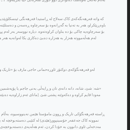
که‌ واته‌ فه‌رهه‌نگه‌که‌ی کاک سه‌لاح له‌ ڕاستیدا فه‌رهه‌نگی ئینسکلۆپێدی
باوه‌ڕپێکراو، هه‌ر به‌ ته‌نیا به‌ گه‌ڕانه‌وه‌ بۆ سه‌رچاوه‌ ڕه‌سه‌ن و ده‌ستل
بۆ سه‌رچاوه‌یه‌ چاکی بۆ ده‌ بناوان کراوه‌ته‌وه‌. دیاره‌ نووسه‌ر به‌ر له
له‌م هه‌ڵه‌مووته‌ هه‌زار به‌ هه‌زاره‌ ده‌بێ ده‌کاری بکا له‌وانه‌یه‌ 
«شه‌: شێ، شانه‌، دانه‌ دانه‌ی تان و ڕایه‌ڵی به‌نی جاجم یا پۆپه‌شمین یا 
مه‌ودا قایم کراوه‌ و ده‌که‌وێته‌ پشتی شێ. [مانای ئه‌م زاراوه‌یه‌ ده‌
ڕاسته‌ فه‌رهه‌نگۆکی تاریک و ڕوون مامۆستا هێمن نه‌ینووسیوه‌، به‌ڵام به