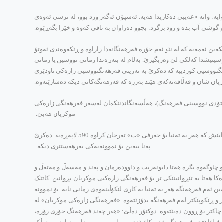
‌: واته‌ «عه‌یبی ده‌کاریدا هه‌یه‌. ئه‌سپۆن ئه‌گه‌ر ورد بوو، له‌ ترسی ئه‌وه‌ی
وشی آب بده‌ و زود برگرد: بچوو ده‌راوان به‌ تاقی که‌وه‌ و خێرا بگه‌ڕێوه‌.
ئه‌مه‌یه‌ که‌ له‌ نێو ئه‌م جۆره‌ فه‌رهه‌نگانه‌دا زاراوه‌ و ڕێکه‌وه‌ندی ئه‌وتۆ
نووسینیشدا که‌لکی لێ وه‌ربگیرێ. به‌ڵام له‌ بنه‌ڕه‌تدا زمانی نووسین یا زمانی
هه‌نگنووسیی کوردییه‌ که‌ ده‌کرێ به‌ نه‌ریتی فه‌رهه‌نگنووسیی زاره‌کی ناودێری
ن شان و قه‌ڵافه‌ته‌که‌ی هێند به‌رزه‌ که‌ فه‌رهه‌نگه‌کانی دیکه‌ ده‌شارێته‌وه‌.
مێتۆدی نووسینی فه‌رهه‌نگ)، هه‌ڵسه‌نگاندنێکمان له‌سه‌ر فه‌رهه‌نگی زاره‌کی
موکریان هه‌بێ.
بۆ سه‌لماندنی گشتگر بوونی ئه‌م فه‌رهه‌نگه‌ ته‌گه‌ره‌یه‌کی ئه‌وتۆمان نایێته‌ سه‌ر ڕێ. ئه‌و به‌رگه‌ی بۆ حه‌رفی «ئـ» ته‌رخان کراوه‌ به‌ ته‌نیا 550 لاپه‌ڕه‌یه‌ و به‌رگی دوایێش که‌ هه‌ر به‌ ته‌نیا بۆ حه‌رفی «ب» ته‌رخان کراوه‌ 590 لاپه‌ڕه‌یه‌. ده‌کرێ
په‌نا ببه‌ین بۆ نموونه‌یه‌کی به‌رهه‌ستتری دیکه‌.
دا هاتوون. ئیتر له‌ ناو و ئاوه‌ڵناو و چاوگه‌وه‌ بگره‌ هه‌تا دابونه‌ریت و داووده‌رمان و په‌ند و مه‌سه‌ڵ و مه‌ته‌ڵ و
ده‌کا هه‌تا به‌ تێڕوانینێکی تر بۆ فه‌رهه‌نگی زاره‌کیی موکریان بڕوانین. کاتێک
ن ئه‌م فه‌رهه‌نگه‌ هه‌ر به‌ ته‌نیا به‌ کاری لێکۆڵینه‌وه‌ی زمانی نایه‌. بۆ نموونه‌
ڕێکوپێکتر له‌م فه‌رهه‌نگه‌ بدۆزێته‌وه‌. «فه‌رهه‌نگی زاره‌کی موکریان» له‌
چاکتر بۆ ڕوون ده‌بێته‌وه‌. دوکتۆر ده‌ڵێ: «هه‌ر چه‌ند فه‌رهه‌نگ جۆری زۆره‌،
 دوو جۆری سه‌ره‌کی جیا بکرێته‌وه‌: 1 ـ فه‌رهه‌نگی ئینسکلۆپێدی [ئه‌وه‌ی له‌ ئێران پێی ده‌ڵێین دایره‌تولمه‌عاریف]، 2 ـ فه‌رهه‌نگی فیلۆلۆژی. فه‌رهه‌نگی ئینسکلۆپێدی سه‌باره‌ت به‌ ڕووداو و دیارده‌ و خه‌ڵک