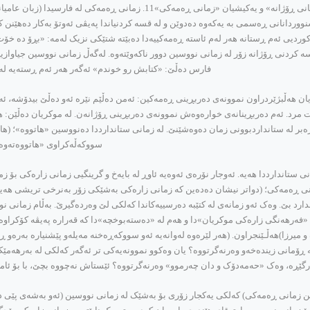
ک سنووردانانی ڕه‌سمی به‌ یه‌که‌وه‌ ده‌دوێن و له‌ قسه‌ کردنیاندا په‌یڤی ئه‌وتۆ به‌کار ده‌هێنن 
 ئه‌م ڕستانه‌ هه‌ر له‌م ئاسته‌ ڕه‌مه‌کییه‌دا ده‌بێته‌ شتێکی نزیک له‌مه‌: «بڕۆ ده‌ خۆ
انی ڕۆژانه‌ یان زمانی قسه‌ کردنی ڕۆژانه‌ زۆر له‌ زمانی نووسین دوور ناکه‌وێته‌وه‌. له‌گه‌ڵ زمانی نووسین 
فارس ده‌ڵێ: «کتابش رو خوندم» ئه‌گه‌ر هه‌ر ئه‌م ڕسته‌یه‌ ل
ریان هه‌ڵبژێردراون نموونه‌ی ده‌ربڕینی ڕه‌مه‌کین: ئه‌من ده‌ڵێم نێره‌ ئه‌و ده‌ڵێ بیدۆشه‌، 
ت مرد. ئه‌م ده‌ربڕینانه‌ی خواره‌وه‌ش نموونه‌ی ده‌ربڕینی ڕۆژانه‌ن. له‌ موکریان ده‌ڵێن: هاتۆ ی
 زه‌بر له‌ ستانداردبوونی زمان ده‌وه‌شێنێ. له‌ زمانی ستاندارددا ده‌نووسین «هاتووه‌»؛ (ها
سووکه‌ڵه‌کراوی «هاتووه‌ته‌وه‌»ی
ستاندارددا هه‌یه‌. ئه‌وجار نۆره‌ی ئه‌وه‌یه‌ ئاوڕ له‌ بایه‌خ و گرینگیی زمانی زاره‌کی بۆ
نی ڕه‌مه‌کی؛ (دواتر نیشان ده‌ده‌ین که‌ زمانی زاره‌کی به‌شێکی زۆر به‌نرخی تریشی هه‌یه
رد بێ. وه‌ک ئه‌و زمانه‌ی له‌ کتێبه‌ ده‌رسییه‌کاندا که‌لکی لێ وه‌رده‌گیرێ. به‌ڵام زمانی ن
له‌ «فه‌رهه‌نگی زاره‌کی موکریان»دا و هه‌م له‌ «ده‌سته‌بوخچه‌»دا که‌ قه‌راره‌ په‌یڤه‌ کۆکراوه‌
‌ و میرزا)هه‌ڵـێنجراون. (هه‌ر لێره‌وه‌ له‌وانه‌یه‌ ئه‌و سووکه‌ڕه‌خنه‌ مه‌یله‌و پێشنیاره‌ به‌ره
ه‌ ڕۆمانی زینده‌خه‌و وه‌رنه‌گرتووه‌؟ یان وه‌کوو نموونه‌یه‌کی تر ئه‌گه‌ر که‌لکی له‌ به‌رهه
وه‌رگێڕه‌، وه‌ک «حه‌مه‌دۆک و دان چه‌رموو» وه‌رنه‌گرتووه‌؟ ئێستاش نه‌چووه‌ بچێ، با بۆ ئام
ێین زمانی ڕه‌مه‌کی) که‌لکی یه‌کجار زۆری بۆ به‌شێک له‌ زمانی نووسین (ئه‌و به‌شه‌ی پێی ده