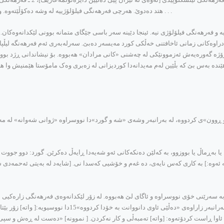
. . . هتد ده‌دوێ. هه‌رچی فه‌رهه‌نگی فیلۆلۆژییه‌ له‌ وشه‌ ده‌کۆڵێته‌وه‌. و
یه‌ و فه‌رهه‌نگی فیلۆلۆژی نیه‌. ئینجا دێینه‌ سه‌ر باسی جێگای متمانه‌ بوونی لێکدانه‌وه‌کا
ێنه‌دراوه‌کانی زمانی ئاخافتنی خه‌ڵکی کورد مه‌یسه‌ر ده‌بێ. سه‌رله‌به‌ری ئه‌م فه‌رهه‌نگه‌ لیڵ
‌م پڕۆژه‌ گه‌وره‌یه‌ش ئه‌زموونێکی له‌ چه‌شنی «کانی مرادان» هه‌بووه‌. بۆ نیشاندانی ڕژد ب
هه‌ر هێنده‌ به‌س بێ که‌ بڵێین له‌م مه‌یدانه‌دا کوردیزانی له‌ زه‌بری وه‌ک مامۆستا هێمنیش وا 
به‌ڕماڵ یا بووزوو، به‌ که‌لێن ده‌نکه‌کانی ئه‌و شه‌یه‌دا ڕایه‌ڵ ده‌کرێن. گورد: دوو جووت چوار
بێته‌ ئه‌وه‌:] به‌ کاری که‌س نایه‌ی، ده‌ غه‌م و خۆشیی که‌سدا نی. [شایه‌د له‌ به‌یتی ئه‌ح
‌ سه‌رێنی خۆی نووسراوه‌ و ئاگای لێ هه‌بووه‌. له‌ زۆر لێکدانه‌وه‌ی فه‌رهه‌نگی زاره‌کیی
نموونه‌ کاک جه‌عفه‌ر حۆسینپوور(هێدی) له‌ کتێبی ده‌سته‌بوخچه‌ له