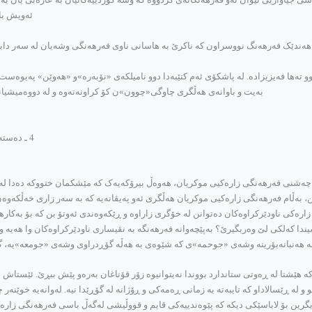
ئه‌ویش با
1367ی کۆچی هه‌تاوی به‌ دواوه‌، هه‌ندێک فه‌رهه‌نگ نووسراون که‌ ناکرێ به‌ هاسانی ناوی فه‌رهه‌نگی وشه‌یا
ا فه‌یزیزاده‌. له‌ پاشکۆی ئه‌م کتێبه‌دا دوو نامیلکه‌ی «نۆبه‌ره‌»و «هه‌وێن» په‌یوه‌ست کراون
به‌یت و باوانه‌ی هه‌ڵگری چاوگی«چوون»ن کۆ کراونه‌ته‌وه‌ و له‌ دووه‌میشیاند
4 ـ ده‌سته‌بوخچه‌؛ زاراوه‌ی ژنانی موکریان، کۆکراوه‌ی هێدی(جه‌عفه‌ر حوسێنپوور)9.
چه‌شنی فه‌رهه‌نگی زاره‌کیی موکریان، هه‌وه‌ڵ بیرۆکه‌یه‌ک که‌ مێشکمان ختووکه‌ ده‌دا له‌ وانه‌ی
 به‌ڵام فه‌رهه‌نگی زاره‌کیی موکریان هه‌ڵگری ئه‌و په‌یڤانه‌یه‌ که‌ به‌ سه‌ر زاری خه‌ڵکه‌وه‌ن
‌ به‌ زاره‌کی ناودێرکراوه‌کان ده‌توانن له‌ خۆگری زاراوه‌ و ڕێکه‌وه‌ندی ئه‌وتۆ بن که‌ بۆ به‌کا
دا که‌لکی لێ وه‌ربگیرێ؟ به‌پێچه‌وانه‌ فه‌رهه‌نگه‌ به‌ نڤیساری ناودێرکراوه‌کان وا هه‌یه‌ و
ه‌ هه‌نبانه‌بۆرینه‌ وشه‌ی «جوحمه‌»ی که‌ شێوه‌ی به‌ هه‌ڵه‌ گۆڕدراوی وشه‌ی «جومعه‌»یه‌، گرتو
هێشتا له‌ ڕه‌وتی ستاندارد بووندا نه‌یتوانیوه‌ زۆر قۆناغان به‌ره‌و پێش ببڕێ. ئێستاش له
و له‌ ڕێسالاداو که‌ تایبه‌ته‌ به‌ زمانی ڕه‌مه‌کی و ڕۆژانه‌ له‌ گۆڕێدا نیه‌. له‌وانه‌یه‌ خ
 بگرین بۆ لاباسێکی دیکه‌ که‌ پێوه‌ندییه‌کی قایم و قووڵیشی له‌گه‌ڵ باسی فه‌رهه‌نگی زاره‌کی