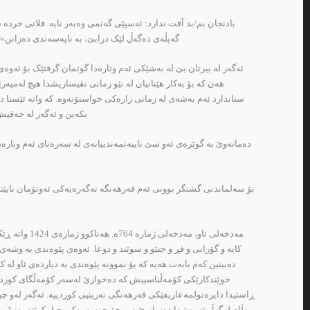
بادنجان بم/بد آفت ندارد: ئه‌سپێی گه‌نمی وه‌به‌ر نایه‌. فلانی خرده‌ شی
گه‌پڵه‌ی ده‌گه‌ڵ لێک درابێ، به‌ ناپه‌سه‌ندی ده‌زان
ئه‌گه‌ر له‌ بیرتان بێ له‌ به‌شێکی ئه‌م وتاره‌دا گوتمان گرفتێک بۆ ئه‌وه‌ی 
هه‌ن که‌ بۆ به‌کار هێنانیان له‌ نێو زمانی نڤیساریشدا هیچ له‌مپه‌ر
ستاندارد ئه‌م به‌شه‌ی له‌ زمانی زاره‌کی خواستۆته‌وه‌. که‌ واته‌ ئێستا د
بکه‌ین و ئه‌گه‌ر له‌ حه‌قی
ده‌مانه‌وێ به‌ گوێره‌ی ئه‌و سێ تایبه‌تمه‌ندییانه‌ی له‌ سه‌ره‌تای ئه‌م 
کایه‌ و گۆرانی و فڕ و جنێو و سوێند و دوعا. ئه‌وه‌ی پێوه‌ندی به‌ وشه‌ی ئ
ده‌بینین که‌م بابه‌ت هه‌یه‌ که‌ بۆ نموونه‌ پێوه‌ندی به‌ دیارده‌ی ئاو له‌ ک
خوێندکارێکی کۆمه‌ڵناسییش که‌ ده‌خوازێ له‌سه‌ر کۆمه‌ڵگای کوردی و ف
ڕاستیدا دایره‌تولمه‌عاریفێکی فه‌رهه‌نگی نه‌ریتیی کوردییه‌. ئه‌گه‌ر له‌و ج