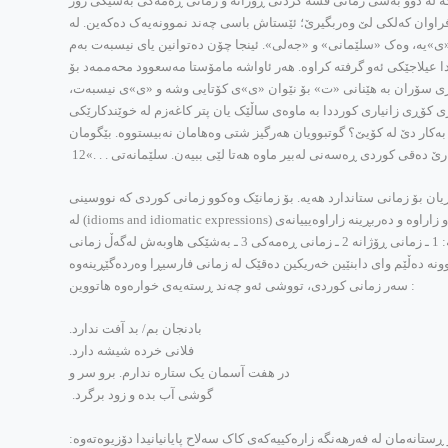
ێجگه‌ له‌ دوو به‌شی زمانی قسه‌ کردنی ڕۆژانه‌ و زمانی ڕه‌مه‌کی به‌شێکی زۆر
‌رفراوان که‌لکی لێ وه‌ربگیرێ؛ ئێستاش باسی چه‌ند نموونه‌یه‌ک ده‌که‌ین. له‌
ن «ی»یه‌، وه‌ک «سلێمانی» و «جه‌لی». ئینجا چۆن ده‌توانین یای نیسبه‌ت به‌م
عیلاجێکی ئه‌و گرفته‌ کراوه‌. هه‌ر ئاواشه‌ مامۆستا مه‌سعوود محه‌ممه‌د بۆ
وروبه‌ری سۆران به‌ هێنانی «ت» بۆ نێوان «ی»ی کۆتایی وشه‌ و «ی»ی نیسبه‌ت،
ڤاری کۆڕی زانیاری کورددا به‌ ماوه‌ی ساڵێک یان پتر کاغه‌زم له‌ خوێندکارێکی
به‌کار دێ له‌ کۆیێ؟ گوتبوویان هه‌رگیز شتی وه‌هامان نه‌بیستووه‌. بێگومان
رێ ده‌قی کوردی ڕه‌سه‌نی له‌بیر ماوه‌ هه‌تا لێی ببیه‌ن. سلێمانه‌تی . . .»12
ی زۆریان بۆ زمانی ستاندارد هه‌یه‌. بۆ زمانێک وه‌کوو زمانی کوردی که‌ نووسینی
ڕێزمان به‌ شێوه‌یه‌کی هه‌مه‌لایه‌نه‌ و زانستی و تێروته‌سه‌ل نه‌کراوه‌. ئه‌و گرینگییه‌ هێنده‌ی دیکه‌ش تۆخ ده‌بێته‌وه‌. جگه‌ له‌م ڕێسا که‌شفنه‌کراوانه‌، زۆربه‌ی ئه‌و زاراوه‌ و ده‌ربڕینه‌ زاراوه‌یییانه‌ی (idioms and idiomatic expressions) له‌
زمانی زاره‌کیدا هه‌ن. هه‌ر به‌م شێوه‌یه‌ش ده‌کرێ له‌ نێو زمانی ستاندارددا که‌لکیان لێ وه‌ربگیرێ. که‌ واته‌ ئێستا ده‌ڵێین زمانی زاره‌کی له‌خۆگری سێ ژێرکۆمایه‌: 1 ـ زمانی ڕۆژانه‌ 2 ـ زمانی ڕه‌مه‌کی 3 ـ به‌شێکی هاوبه‌ش له‌گه‌ڵ زمانی
نه‌ ده‌ڵێم وای دابنێین خه‌ریکین ده‌قێک له‌ زمانی فارسیڕا وه‌رده‌گێڕینه‌وه‌
:
سه‌ر زمانی کوردی، تووشی ئه‌و چه‌ند ڕسته‌یه‌ی خواره‌وه‌ هاتووین
بادنجان بم/ بد آفت ندارد.
فلانی خرده شیشه دارد.
در هفت آسمان یک ستاره ندارم. برو سر و
گوشی آب بده و زود برگرد.
‌مان له‌ فه‌رهه‌نگه‌ زاره‌کییه‌که‌ی کاک سه‌لاح پایانیانیدا دۆزیوه‌ته‌وه‌: