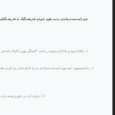
ئه‌و تایبه‌تمه‌ندییانه‌ی ده‌بنه‌ هۆی ئه‌وه‌ی فه‌رهه‌نگێک به‌ فه‌رهه‌نگێ
2 ـ لێکدانه‌وه‌ و مانا کردنه‌وه‌ی ڕاست. گشتگر بوون کاتێک بایه‌خی هه‌ی
3 ـ زانستیبوون. ئه‌و دوو تایبه‌تمه‌ندییانه‌ی به‌رێ ئاماژه‌مان پێ کردن هه‌
1-3 دیاری کردنی جۆری وشه‌ یان زاراوه‌ یان ڕێکه‌وه‌ندێک که‌ وه‌ک مه‌دخه‌ل داندراوه‌. بۆ نمونه‌ له‌ فه‌رهه‌نگی وشه‌دا مێتۆدی زانستی وا ده‌خوازێ، جۆری وشه‌کان له‌ باری ڕێزمانییه‌وه‌ دیاری بکرێن.