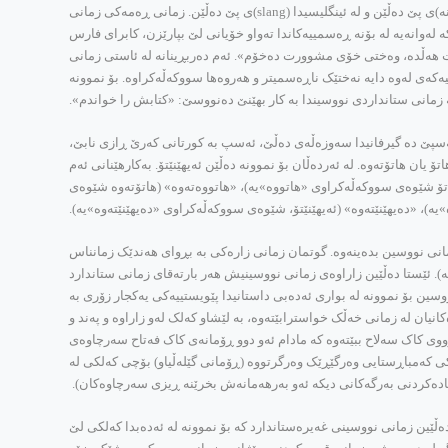
که‌ زمانی زاره‌کی خۆی دوو له‌قی سه‌ره‌کی لێ ده‌بێته‌وه‌. یه‌کیان «زمانی ڕۆژانه‌» و یه‌کیشیان «زمانی ڕه‌مه‌کی»11. زمانی ڕه‌مه‌کی له‌ فارسیدا (زبان عامیانه‌)ی پێ ده‌ڵێن و له‌ ئینگلیسیدا (slang)ی پێ ده‌ڵێن. زمانی ڕه‌مه‌کی زمانی
که‌ له‌وانه‌یه‌ له‌ بۆنه‌ ڕه‌سمییه‌کاندا ته‌واو خۆیانی لێ بپارێزن، کابرای فارس
ت هه‌ڵده‌، وه‌ختی خۆی مشوورت ده‌خۆم». ئه‌م ده‌ربڕینانه‌ له‌ ئاستی زمانی
جیاوازییه‌که‌ی له‌وه‌ دایه‌ نه‌ختێک ناڕه‌سمیتر و هه‌روه‌ها سووکه‌ڵه‌کراوه‌. بۆ نموونه‌
ه‌ زمانی ستانداردی نووسیندا به‌ کار بهێنێ ده‌نووسێ: «کتابش را خواندم».
ئه‌سپێ ده‌ گیرفانیدا سه‌وزه‌ڵه‌ی ده‌ڵێ، ئه‌سپ به‌ کورتانی که‌رێ ڕازی نابێ،
ان هاتۆته‌وه‌. له‌ ئه‌رده‌ڵان بۆ نموونه‌ ده‌ڵێن ئه‌یهێنێتۆ. به‌کارهێنانی ئه‌م
تۆ شێوه‌ی سووکه‌ڵه‌کراوی «هاتووه‌»یه‌)، «هاتووه‌ته‌وه‌» (هاتۆته‌وه‌ شێوه‌ی
ه‌)، «ده‌یهێنێته‌وه‌» (ئه‌یهێنێتۆ، شێوه‌ی سووکه‌ڵه‌کراوی «ده‌یهێنێته‌وه‌»یه‌).
 زمانی نووسین بده‌ینه‌وه‌. گوتمان زمانی زاره‌کی به‌ بڕوای هه‌ندێک زمانناس
‌). ئێستا ده‌ڵێین زاراوه‌ی زمانی نووسینیش هه‌ر بارته‌قای زمانی ستاندارد
ووسین بۆ نموونه‌ له‌ بواری ئه‌ده‌بی داستانیدا پێویستییه‌کی یه‌کجار زۆری به‌
کانیان له‌ زمانی خه‌ڵک خواسترابێته‌وه‌، به‌ لێشاو که‌لک له‌و زاراوه‌ و په‌ند و
‌و ڕووی کاک سه‌لاح ببێته‌وه‌ که‌ مادام ئه‌و دوو ڕۆمانه‌ی کاک فه‌تاح سه‌رچاوه‌ی
‌مێکی که‌مباڕستایی وه‌رگێڕێک وه‌رگرتووه‌ (ڕۆمانی گێله‌ڵیاو) بۆچی که‌لکی له‌
اده‌کردنی به‌رگه‌کانی دیکه‌ ئه‌و به‌رهه‌مانه‌ش بخرێنه‌ ڕیزی سه‌رچاوه‌کان).
‌ڵێین زمانی نووسینی غه‌یره‌ستاندارد که‌ بۆ نموونه‌ له‌ ئه‌ده‌بدا که‌لکی لێ