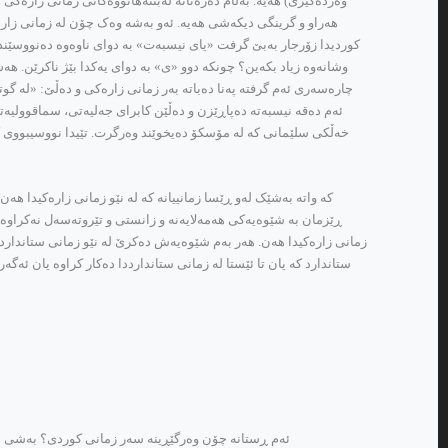
وه‌رده‌گیرێ) هه‌یه‌. به‌ڵام ده‌ره‌تانه‌ له‌بننه‌هاتووه‌کانی زمانی زا
هه‌راو و گرینگی دیکه‌شی هه‌یه‌. ئه‌و به‌شه‌ وه‌ک چۆن له‌ زمانی زار
کوردیدا زۆرجار به‌بێ گرفت «یای نیسبه‌ت» به‌ دوای ناوه‌وه‌ ده‌نووسێندر
وشانه‌وه‌ زیاد بکه‌ین؟ چونکه‌ دوو «ی» به‌ دوای یه‌کدا بێژ ناکرێن. ه
چاره‌سه‌ری ئه‌م گرفته‌ په‌نا ده‌باته‌ به‌ر زمانی زاره‌کی و ده‌ڵێ: «ل
ئه‌م ده‌قه‌ نیسبه‌ته‌ ده‌پاڕێزن و ده‌ڵێن کابرای جه‌لیه‌تی، سماقوولی
خه‌ڵکی سلێمانی که‌ له‌ مۆسکۆ ده‌یخوێند وه‌رگرت. تێیدا نووسیبووی که
که‌ واته‌ به‌شێک له‌و ڕێسا زمانییانه‌ که‌ له‌ نێو زمانی زاره‌کیدا ه
ستاندارد که‌ یان تا ئێستا له‌ زمانی ستاندارددا ده‌کار کراوه‌ یان ئه‌گه
ئه‌م ڕستانه‌ چۆن وه‌رگێڕینه‌ سه‌ر زمانی کوردی؟ به‌شی سێهه