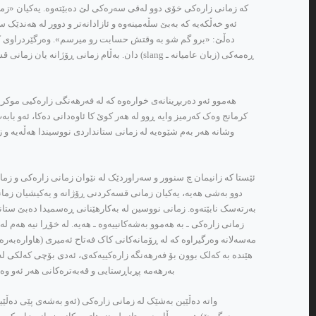
ئه‌و خه‌ڵکه‌یه‌ که‌ به‌بێ سڵه‌مینه‌وه‌ و ئازادانه‌تر و دوور له‌ هه‌ندێ
ده‌ڵێ: «برو گم شو به‌ وقتش حسابت رو میرسم». وه‌رگێردراوی کوردیی
ڕه‌مه‌کی (زبان عامیانه‌ ـ slang) دان. به‌ڵام زم
هه‌موو ئه‌و ده‌ربڕینانه‌ی خواره‌وه‌ که‌ له‌ فه‌رهه‌نگی زاره‌کیی موک
کرمانج وه‌ک که‌رمیز وایه‌ ڕوو له‌ هه‌ر کوێ کا ئاوه‌دانی ده‌کا، ئه‌و بابه‌
وشانه‌ هه‌ر به‌م شێوه‌یه‌ له‌ زمانی ستانداردی نووسیندا هه‌ڵه‌یه‌ و
ئێستا که‌ زانیمان چ سنوور و سه‌راوردێک له‌ نێوان زمانی زاره‌کی و زمانی 
دوو به‌شی هه‌یه‌، یه‌کیان زمانی قسه‌کردنی ڕۆژانه‌ و یه‌کیشیان زما
به‌رته‌سک نابێته‌وه‌. زمانی نووسین له‌ به‌کارهێنانی ڕه‌سمیدا ده‌بێ ستاندا
زمانی زاره‌کی ـ به‌ هه‌موو به‌شه‌کانییه‌وه‌ ـ هه‌یه‌. له‌ خۆڕا نیه‌ هه‌م 
مه‌سه‌لانه‌ وه‌رگیراوه‌ که‌ له‌ ڕۆمانه‌کانی کاک فه‌تاح ئه‌میری (هاواره‌به‌ره
هێنده‌ به‌ که‌لک بوون بۆ فه‌رهه‌نگه‌ زاره‌کییه‌که‌ی، ئه‌دی بۆچی که‌لکی ل
به‌رهه‌مه‌ پڕباڕستایی و قه‌به‌تره‌کانی هه‌ر ئه‌و 
واته‌ ده‌ڵێین به‌شێک له‌ زمانی زاره‌کی (ئه‌و به‌شه‌ی پێی ده‌ڵ