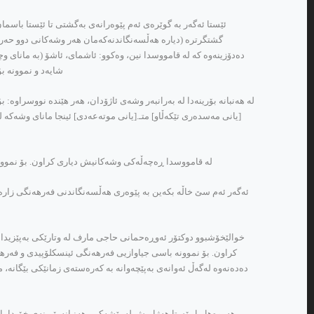
ئێستا ئه‌گه‌ر به‌ گوێره‌ی ئه‌م پێوه‌رانه‌ی به‌گشتی تا ئێستا باسمان
گشتگرتره‌ (دیاره‌ هه‌ڵسه‌نگاندنه‌که‌مان هه‌ر وشه‌کانی دوو حه‌رفی 
شایه‌د و نموونه‌ بۆ
[یانی مه‌سده‌ری تێکه‌ڵاو] متـ.[یانی موته‌عه‌دی] ئینجا مانای وشه‌که‌ لێکد
له‌ قامووسدا ڕه‌چه‌ڵه‌کی وشه‌کانیش دیاری کراون. بۆ نموونه‌ 
ئه‌گه‌ر ئه‌م سێ خاڵه‌ بکه‌ین به‌ پێوه‌ری هه‌ڵسه‌نگاندنی فه‌رهه‌نگی زاره‌کی
کراون. بۆ نموونه‌ باسی جیاوازیی فه‌رهه‌نگی ئینسکلۆپیدی و فه‌رهه‌نگ
ده‌ده‌نه‌وه‌ له‌گه‌ڵ ئه‌وانه‌ی به‌پێچه‌وانه‌ به‌ که‌ره‌سته‌ی زمانێکی بێگا
هه‌روه‌ها مامۆستا هه‌ژاریش له‌ پێشه‌کیی هه‌نبانه‌بۆرینه‌ی خۆیدا باس