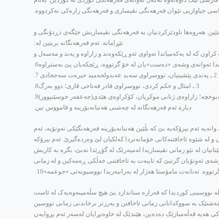
سی جیاوازیی نێوان فه‌رهه‌نگی نڤیساری و فه‌رهه‌نگی زاره‌کی نه‌کردووه‌.
ن له‌ سه‌ر دابنێین. هه‌روه‌ها ناودێرکردنیان به‌ فه‌رهه‌نگی نڤیساریش جێگه‌ی دڕدۆنگی و
تێڕامانه‌. ئه‌م فه‌رهه‌نگانه‌ بریتین له‌:
 که‌ له‌ یه‌که‌میاندا ته‌واوی ئه‌و ڕێکه‌وه‌ند و زاراوه‌ و په‌ند و مه‌سه‌ل و
ا ئه‌وانه‌ی وشه‌ی «ده‌ست»یان له‌ خۆ گرتووه‌، ڕێچکه‌یان پێ به‌ستراوه‌6.
2 ـ په‌ندی پێشینیان، نووسراوی سه‌ید عه‌بدولحه‌مید حیره‌ت سه‌ججادی 7.
3 ـ امثال و حکم کردی، نووسراوی قادر فه‌تاحی قازی؛ دوو به‌رگ8.
دیاره‌ ئه‌م فه‌رهه‌نگانه‌ له‌ چه‌شنی هه‌نبانه‌بۆرینه‌ و قامووس نین.
ه‌ ئه‌م بیرۆکه‌یه‌ بێ که‌ بڵێین هه‌نبانه‌بۆرینه‌ فه‌رهه‌نگێکی ته‌وتۆیه‌، ئه‌م
 و له‌ شێوه‌ ئاخافتنه‌کانی خۆمانه‌تردا که‌لکیان لێ وه‌رده‌گیرێ. ئه‌م بیرۆکه‌
رهێنانیان له‌ نێو زمانی نڤیساریدا له‌مپه‌رێک له‌ گۆڕێدا نه‌بێ، بگره‌ به‌ کاریش
شه‌ی ئه‌وتۆیان گرتبێ که‌ تایبه‌ت به‌ ئاخافتنی خه‌ڵکی ڕه‌مه‌کین و له‌ زمانی
وه‌. ته‌نانه‌ت مامۆستا هه‌ژار له‌ به‌رانبه‌ریدا نووسیویه‌تی «جوعمه‌»10.
‌ نووسینی کوردیدا که‌ قه‌راره‌ ستاندارد بێ هیچ سڵه‌مینه‌وه‌یه‌ک له‌ ئاست
وێنه‌ر چه‌شنێک به‌ سووکدانانی زمانی ئاخافتن و به‌رزتر نرخاندنی زمانی نووسین
 هه‌یه‌ قه‌ڵه‌مبازێک ده‌ده‌ین، هێندێک له‌ خاوه‌نڕایان له‌سه‌ر ئه‌م بڕوایه‌ن