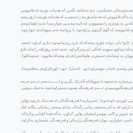
ندنه‌وه‌یه‌کی خشکه‌یی، به‌م ئه‌نجامه‌ بگه‌ین که‌ هه‌نبانه‌ بۆرینه‌ له‌ قامووس
ڵام قامووس له‌ هه‌نبانه‌بۆرینه‌ زانستیتره‌. له‌ هه‌نبانه‌ بۆرینه‌دا زۆر وشه‌
 ئه‌و چوار ورده‌ تایبه‌تمه‌ندییانه‌ی باسم کردن بکه‌ین به‌ پێوه‌ری زانستیبوون، له‌ تایبه‌تمه‌ندیی چواره‌مدا نه‌بێ (هێنانه‌وه‌ی
ه‌ قامووسه‌ که‌ گۆی گرێوی بردۆته‌وه‌. با بڕوانینه‌ ئه‌م نموونانه‌ی خواره‌وه‌:
‌ قامووسدا سه‌ره‌تا که‌رته‌کانی وشه‌ لێک جودا کراونه‌ته‌وه‌: ئاژۆ+دان، دوایه‌ جۆری وشه‌که‌ له‌ باری ڕێزمانییه‌وه‌ دیاری کراوه‌: (مصتـ.
ه‌کدا وه‌کوو نموونه‌ که‌ڵکی لێ وه‌رگیراوه‌: ئه‌مه‌ چه‌ند ڕۆژێکه‌ ڕانه‌که‌ ئاژۆ
ووان به‌ نیشانه‌ی ئه‌ستێره‌، هاوتا(مترادف)ی وشه‌که‌ هاتووه‌ : شه‌وبه‌کێو3.
ش وشه‌ی ئاسان نووسراوه‌ [پهـ : ئاسان]. «پهـ» کورتکراوه‌ی په‌هله‌وییه‌4.
یاره‌ بده‌ینه‌وه‌ با سووکه‌له‌نگه‌رێک بگرین و لـــــــه‌ سه‌ر ئـــه‌و نه‌ریته‌
ه‌رهه‌نگنووسییه‌ی ئـــه‌م فه‌رهه‌نگه‌ پێیه‌وه‌ به‌ستراوه‌ته‌وه‌ نه‌ختێک بدوێین.
خوالێخۆشبوو دوکتۆر ئه‌وڕه‌حمانی حاجی مارف له‌ وتارێکی به‌پێزیدا به‌ ناوی «فه‌رهه‌نگنووسی» به‌ شێوه‌یه‌کی تێروته‌سه‌ل ئاوڕی لــه‌ مێژووی فه‌رهه‌نگنووسیی کوردی داوه‌ته‌وه‌5. له‌م وتاره‌دا فه‌رهه‌نگه‌کان له‌ هه‌ندێک باره‌وه‌ پۆلێن
‌ کراوه‌ که‌ به‌ که‌ره‌سته‌ی زمانی زگماک، مانای وشه‌ی زمانێکی بێگانه‌ لێک
 گوێره‌ی شوێن و کاتی نووسرانیشیان پۆلین کراون، به‌ڵام هه‌تا کۆتایی وتاره‌که‌،
 باسی جیاوازیی نیوان فه‌رهه‌نگی زاره‌کی و فه‌رهه‌نگی نڤیساری نه‌کراوه‌.
فارسی لێک داوه‌ته‌وه‌ له‌گه‌ڵ ئه‌وانه‌ی فه‌رهه‌نگی کوردی به‌ کوردین. به‌ڵام