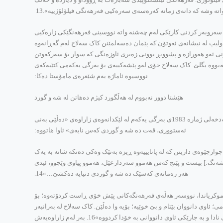
اته‌ وشه‌ که‌ دانه‌ی زمانه‌ که‌ره‌سه‌ی سه‌ره‌کیی فه‌رهه‌نگی فیلۆلۆژییه‌».13
ن. سه‌روبه‌ر کردنی کارێکی له‌م چه‌شنه‌ واته‌ نووسینی فه‌رهه‌نگێکی زاره‌کیی
پاولیپ له‌ نیشانه‌ی ئه‌وتۆن که‌ پێمان ده‌سه‌لمێنن کاک سه‌لاح له‌م گه‌ڕانه‌وه‌
وونی ئه‌و هه‌ورازه‌ و پشووبڕ بوونی زه‌بری ئاوزه‌نگی که‌ سوار بۆ سه‌رکه‌وتن
هه‌بووه‌ بگلێ. کاک سه‌لاح خۆی له‌و پێشه‌کییه‌ی بۆ به‌رگی یه‌که‌می کتێبه‌که‌ی
نووسیوه‌ ئاماژه‌ به‌م شێعره‌ی مامۆستا ده‌کا:
هێشتا دوور نه‌بووم له‌ هه‌ڵگورد کیژم ده‌هاتن له‌ شه‌ و گورد
له‌و فه‌رهه‌نگۆکه‌ی دوکتۆر ئاوڕه‌حمانی حاجی مارف بۆ «تاریک و ڕوون»ی کردووه‌، له‌ به‌رانبه‌ر وشه‌ی «شه‌ و گورد»دا نووسراوه‌ «ژوانی شه‌وانه‌» له‌ مه‌دخه‌لی ژماره‌ 1983ی به‌رگی یه‌که‌م له‌ لێکدانه‌وه‌ی زاراوه‌ی «ده‌ڵێی به‌نی
ئه‌ستووری، قه‌ت ده‌ شه‌ و گوردی که‌س نایه‌ی» ئاوا هاتووه‌:
چێوه‌ی دارینن که‌ له‌ پانایییه‌وه‌ ڕیزه‌ به‌نێک وه‌کی ده‌نکه‌ شانه‌ به‌ یه‌ک
مه‌دی شه‌نگ:] بیست و پێنج که‌س هه‌موو سه‌ردارعێل، هه‌موو پیاوی وێچوو، ئیدی
هه‌ر زه‌مانه‌ی که‌سێک ده‌ شه‌ و گوردی دنیایه‌ ده‌کشێ…»14.
 موکریاندا، نووسه‌ر هه‌ڵه‌ی فه‌رهه‌نگه‌کانی پێش خۆی ڕاست کردۆته‌وه‌؛ بۆ
‌ به‌رانبه‌ر زاراوه‌ی «ده‌ڵێی ئاوی دانووانت به‌ خۆدا کردووه‌»15دا نووسیویه‌:[ واته‌] زۆر بێتامی؛ ئاوی دانووان بێتام و بێ خوێیه‌؛ بۆیه‌ وا ده‌ڵێن. کاک سه‌لاح له‌ به‌رانبه‌ر
مه‌دخه‌لی ئاوی دانوون به‌ خۆدا کردن، ئه‌م هه‌ڵه‌یه‌ی ده‌سته‌بوخچه‌ی ئاوا ڕاست کردۆته‌وه‌: [واته‌] ته‌مبه‌ڵی و کار نه‌کردن. [ نموونه‌] «ده‌ست له‌ ڕه‌ش و سپی نادا و به‌ جارێکی ئاوی دانووانی به‌ خۆدا کردووه‌»16. به‌ر له‌م زاراوه‌یه‌ش