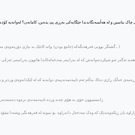
کی چاک بناسین و له‌ هه‌ڵسه‌نگاندندا جێگایه‌کی به‌رزی پێ بده‌ین، کامانه‌ن؟ له‌وانه‌یه‌ کۆده‌نگ
1 ـ گشتگر بوونی فه‌رهه‌نگه‌که‌ (جامع بودن). واته‌ کاتێک به‌ نیازی دۆزینه‌وه‌ی مه‌دخه‌لێک لێکی ده‌که‌یه‌وه‌ ده‌ستت به‌ ڕوویه‌وه‌ نه‌نێ و مه‌دخه‌له‌که‌ی گرتبێ.
ه‌ ئه‌گه‌ر ئه‌و شیکردنه‌وانه‌ش که‌ له‌ به‌رانبه‌ر مه‌دخه‌له‌کاندا هاتوون به‌ڕاستی ئه‌رکی چا
ڕه‌مه‌ی خه‌ڵک ڕازی ده‌کا، به‌ڵام ئه‌م تایبه‌تمه‌ندییه‌ی دوایه‌یه‌ که‌ له‌ لێکدانه‌وه‌ی وردت
زانستیبوون خۆی به‌ هۆی چه‌ند ورده‌ تایبه‌تمه‌ندی تره‌وه‌ ده‌سته‌به‌ر د