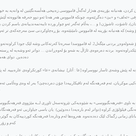
 کردن، هه‌نبانه‌ بۆرینه‌ی هه‌ژار له‌گه‌ڵ قامووسی زه‌بیحی هه‌ڵسه‌نگێنین له‌ وانه‌یه‌ به‌ خوێ
«ئه‌لف» و «بێ» ده‌گرێته‌وه‌، چونکه‌ قامووس هه‌ر هه‌تا ئه‌و دوو حه‌رفه‌ هاتووه‌ته‌ ڵێش) به‌
ده‌دۆزینه‌وه‌ که‌ له‌ قامووسدا نین، وه‌کوو: ئاشمای، ئاشۆ (به‌ مانای وچان)، ئاشۆت، ئاشوژن1 و …، به‌ڵام ئه‌گه‌ر
 وشه‌) که‌ هه‌نبانه‌ بۆرینه‌ له‌ قامووس نامێنێته‌وه‌، بۆ ڕه‌چاوکردنی سێ مه‌رجه‌که‌ی تر ئه‌و
له‌ هه‌نبانه‌ بۆرینه‌دا له‌ به‌رانبه‌ر وشه‌ی ئاژۆدان، هه‌ر هێنده‌ نووسراوه‌: بۆ شه‌وله‌وه‌ڕ بردنی مێگه‌ل2. له
راوه‌ته‌وه‌: بردنه‌ ده‌ره‌وه‌ی ئاژاڵ به‌ شه‌و بۆ له‌وه‌ڕاندن … دواتر ئه‌و وشه‌یه‌ له‌ ڕسته‌ی
ده‌ده‌ین. دوای هه‌م
له‌ پێش وشه‌ی ئاسار نووسراوه ‌[عا : آثار]. نیشانه‌ی «عا» کورتکراوه‌ی عاره‌بییه‌. له‌ پێ
ی موکریان، ئه‌م فه‌رهه‌نگه‌ له‌م تاقیکارییه‌دا چۆن ده‌رده‌چێ؟ به‌ر له‌ وه‌ی وه‌ڵامی ئه‌م پرس
ف
ی فیلۆلۆژی کراوه‌ (دواتر له‌م باره‌یه‌دا ده‌دوێین): یان باسی جیاوازیی ئه‌و فه‌رهه‌نگانه
نه‌، مانای زمانی زگماک لێک ده‌ده‌نه‌وه‌. هه‌روه‌ها له‌م وتاره‌دا فه‌رهه‌نگه‌ کوردییه‌کان به‌
که‌م و زۆر
ی جیاوازیی نێوان ئه‌و فه‌رهه‌نگانه‌ی کردووه‌ که‌ وشه‌ کوردییه‌کانیان به‌ عاره‌بی یان به‌ 