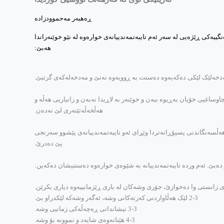
ییه‌کی ڕێژه‌یی له‌ سه‌ر ئه‌م تایبه‌تمه‌ندییانه‌ی خواره‌وه‌ له‌ نێو خوێنه‌راندا
هه‌بێ:
وساغیی خۆیان به‌ڕیوه‌ ببه‌ن و خوێنه‌ر به‌ لاڕیدا نه‌به‌ن و زانیاریی هه‌ڵه‌ و
هه‌ڵخه‌ڵه‌تێنه‌ری لێ نه‌ده‌ن.
ر و هه‌ڵسه‌نگاندنی پسپۆڕانه‌تردا وێڕای ئه‌و تایبه‌تمه‌ندییانه‌ی پێشوو سه‌رنجی
پێ ده‌درێ.
ه‌بێ. ئه‌م ورده‌ تایبه‌تمه‌ندییانه‌ به‌ شێوه‌ی خواره‌وه‌ ده‌ستنیشان ده‌که‌ین:
2-3 لێک هه‌ڵاواردنی که‌رته‌کانی وشه‌، ئه‌گه‌ر وشه‌که‌ لێکدراو بێ.
3-3 نیشاندانی ڕه‌چه‌ڵه‌کی زمانیی وشه‌.
4-3 هێنانه‌وه‌ی شایه‌د و نموونه‌ بۆ وشه‌.