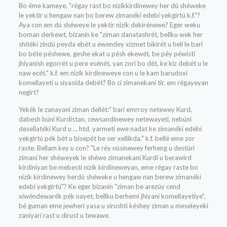
Bo éme kameye, "régay rast bo nizíkkirdinewey her dú shéweke
le yektir u hengaw nan bo berew zimanékí edebí yekgirtú k.f."?
Aya con em dú shéweye le yektir nizík dekirénewe? Eger weku
boman derkewt, bizanín ke "ziman danatashrét, bellku wek her
shitékí zíndú peyda ebét u ewendey xizmet bikirét u helí le barí
bo béte péshewe, geshe ekat u pésh ekewét, be péy péwístí
jhíyanísh egorrét u pere esénét, yan zorí bo dét, ke kiz debét u le
naw ecét." k.f. em nizík kirdineweye con u le kam barudoxí
komellayetí u síyasída debét? Bo cí zimanekaní tir, em régayeyan
negirt?
Yekék le zanayaní ziman dellét:" barí emrroy netewey Kurd,
dabesh búní Kurdistan, cewsandinewey netewayetí, nebúní
desellatékí Kurd u … htd. yarmetí ewe nadat ke zimanékí edebí
yekgirtú pék bét u bisepét be ser xellikda." k.f. bellé eme zor
raste. Bellam key u con? "Le réy núsínewey ferheng u destúrí
zimaní her shéweyek le shéwe zimanekaní Kurdí u berawird
kirdiníyan be mebestí nizík kirdineweyan, eme régay raste bo
nizík kirdinewey herdú shéweke u hengaw nan berew zimanékí
edebí yekgirtú"? Ke eger bizanín "ziman be arezúy cend
xiwéndewarék pék nayet, bellku berhemí jhíyaní komellayetíye",
bé guman eme jewherí yasa u sirushtí késhey ziman u meseleyekí
zaníyarí rast u dirust u tewawe.