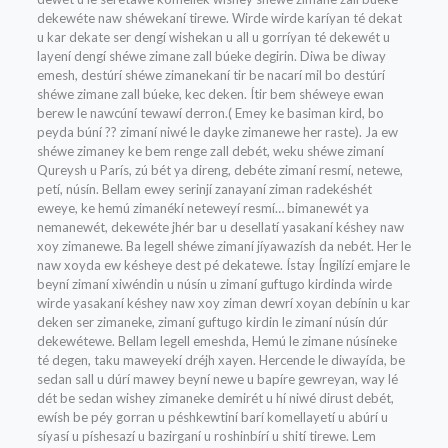
dekewéte naw shéwekaní tirewe. Wirde wirde karíyan té dekat
u kar dekate ser dengí wishekan u all u gorríyan té dekewét u
layení dengí shéwe zimane zall búeke degirin. Diwa be diway
emesh, destúrí shéwe zimanekaní tir be nacarí mil bo destúrí
shéwe zimane zall búeke, kec deken. Ítir bem shéweye ewan
berew le nawcúní tewawí derron.( Emey ke basiman kird, bo
peyda búní ?? zimaní niwé le dayke zimanewe her raste). Ja ew
shéwe zimaney ke bem renge zall debét, weku shéwe zimaní
Qureysh u París, zú bét ya direng, debéte zimaní resmí, netewe,
petí, núsín. Bellam ewey serinjí zanayaní ziman radekéshét
eweye, ke hemú zimanékí neteweyí resmí… bimanewét ya
nemanewét, dekewéte jhér bar u desellatí yasakaní késhey naw
xoy zimanewe. Ba legell shéwe zimaní jíyawazísh da nebét. Her le
naw xoyda ew késheye dest pé dekatewe. Ístay Íngilízí emjare le
beyní zimaní xiwéndin u núsín u zimaní guftugo kirdinda wirde
wirde yasakaní késhey naw xoy ziman dewrí xoyan debínin u kar
deken ser zimaneke, zimaní guftugo kirdin le zimaní núsín dúr
dekewétewe. Bellam legell emeshda, Hemú le zimane núsíneke
té degen, taku maweyekí dréjh xayen. Hercende le diwayída, be
sedan sall u dúrí mawey beyní newe u bapíre gewreyan, way lé
dét be sedan wishey zimaneke demirét u hí niwé dirust debét,
ewísh be péy gorran u péshkewtiní barí komellayetí u abúrí u
síyasí u píshesazí u bazirganí u roshinbírí u shití tirewe. Lem