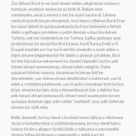
Zor dillsozí Kurd le ser basí zimaní edebí yekgirtúyan núsíwe u
hemúyan awatíyan eweye ke zú béte dí. Bellam eme
meseleyeke, awat u xiwast u hez be asaní nayete dí. Lérewe
cend pirsíyarék boyan desepénin, bocí hemú rollekaní Kurdí Éran
be nacarí debét le qutabxanekanda be Farsí bixiwénin u féríshí
debin u guftugoy pé deken u péshí denúsin u bocí Kurdekaní
Turkíya, nek her xiwéndiníyan be Turkíye, ballku qedeqey qise
kirdiníshíyan be zimaní Kurdí lé kirawe. Kurdí Suríya Erebí u hí
Éraqísh beshékí zorí her be Erebí férí xiwéndin u núsín debin u
bigre zimane béganekanísh fér debin u qiseyan pé deken. Bocí
bír lem barudoxe nekeynewe bo dananí régayekí rast bo pék
hénaní zimaní neteweyíman, zimaní edebí yekgirtú. Deba
yasakaní késhey nawxoy zimaniman le beraw bét ke
deyselménín, yan shéwe zimaní desellatdarí u hukimraní, yan hí
edeb u roshinbírí péshkewtú, yan hí ayíní u hoyekaní trísh ke bas
kiran, emanen ke taku ésta u lemewdiwaysh bún u debine hoy
pék hénaní zimaní netewayetí, zimaní resmí wadezanim bo em
qonaqey éstaman eger pém nellén "reshbíné" asoy pék hatiní ew
zimane zor nizík níne.
Bellé, detewét, be hoy hewll u koshishí hemú dillsoz u rékxirawe
síyasí u komellayetíye u roshinbírekanewe, be hoy tékell bún u
hatuco kirdin u allugorr kirdiní kitéb u rojhname u peresendiní
dezgay billaw kirdinewe u rageyandin u gelék karí tirí