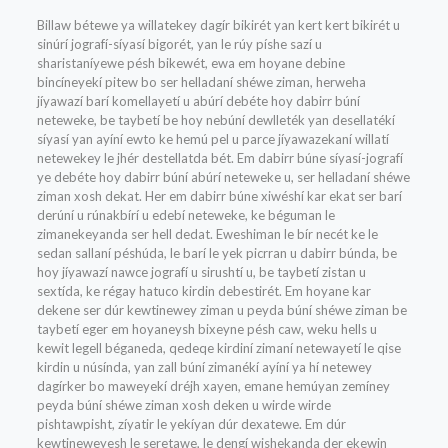
Billaw bétewe ya willatekey dagír bikirét yan kert kert bikirét u
sinúrí jografí-síyasí bigorét, yan le rúy píshe sazí u
sharistaníyewe pésh bikewét, ewa em hoyane debine
bincíneyekí pitew bo ser helladaní shéwe ziman, herweha
jíyawazí barí komellayetí u abúrí debéte hoy dabirr búní
neteweke, be taybetí be hoy nebúní dewlleték yan desellatékí
síyasí yan ayíní ewto ke hemú pel u parce jíyawazekaní willatí
netewekey le jhér destellatda bét. Em dabirr búne síyasí-jografí
ye debéte hoy dabirr búní abúrí neteweke u, ser helladaní shéwe
ziman xosh dekat. Her em dabirr búne xiwéshí kar ekat ser barí
derúní u rúnakbírí u edebí neteweke, ke béguman le
zimanekeyanda ser hell dedat. Eweshiman le bír necét ke le
sedan sallaní péshúda, le barí le yek picrran u dabirr búnda, be
hoy jíyawazí nawce jografí u sirushtí u, be taybetí zistan u
sextída, ke régay hatuco kirdin debestirét. Em hoyane kar
dekene ser dúr kewtinewey ziman u peyda búní shéwe ziman be
taybetí eger em hoyaneysh bixeyne pésh caw, weku hells u
kewit legell béganeda, qedeqe kirdiní zimaní netewayetí le qise
kirdin u núsínda, yan zall búní zimanékí ayíní ya hí netewey
dagírker bo maweyekí dréjh xayen, emane hemúyan zemíney
peyda búní shéwe ziman xosh deken u wirde wirde
pishtawpisht, zíyatir le yekíyan dúr dexatewe. Em dúr
kewtineweyesh le seretawe, le dengí wishekanda der ekewin