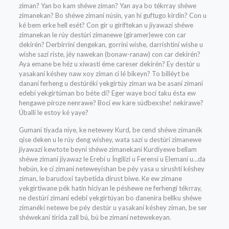
ziman? Yan bo kam shéwe ziman? Yan aya bo tékrray shéwe
zimanekan? Bo shéwe zimaní núsín, yan hí guftugo kirdin? Con u
ké bem erke hell esét? Con gír u giriftekan u jíyawazí shéwe
zimanekan le rúy destúrí zimanewe (giramer)ewe con car
dekirén? Derbirríní dengekan, gorríní wishe, darrishtiní wishe u
wishe sazí riste, jéy nawekan (bonaw-ranaw) con car dekirén?
Aya emane be héz u xiwastí éme careser dekirén? Ey destúr u
yasakaní késhey naw xoy ziman ci lé bikeyn? To billéyt be
dananí ferheng u destúrékí yekgirtúy ziman wa be asaní zimaní
edebí yekgirtúman bo béte dí? Eger waye bocí taku ésta ew
hengawe píroze nenrawe? Bocí ew kare súdbexshe! nekirawe?
Úballí le estoy ké yaye?
Gumaní tíyada níye, ke netewey Kurd, be cend shéwe zimanék
qise deken u le rúy deng wishey, wata sazí u destúrí zimanewe
jíyawazí kewtote beyní shéwe zimanekaní Kurdíyewe bellam
shéwe zimaní jíyawaz le Erebí u Íngilízí u Ferensí u Elemaní u…da
hebún, ke cí zimaní neteweyíshan be péy yasa u sirushtí késhey
ziman, le barudoxí taybetída dirust biwe. Ke ew zimane
yekgirtiwane pék hatin hícíyan le péshewe ne ferhengí tékrray,
ne destúrí zimaní edebí yekgirtúyan bo danenira bellku shéwe
zimanékí netewe be péy destúr u yasakaní késhey ziman, be ser
shéwekaní tirída zall bú, bú be zimaní netewekeyan.