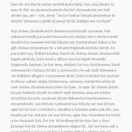
(aw-ab-av) ínja le watay wishekanda (qinj: rast, qinj: jiwan) ta
way lé dét, em jíyawazíyane le destúrí zimanekeda ser hell
deden (ez, em – min, éme) " ke jorí bekar hénaní jénawekan le
destúrí zimanda u gelék jíyawazí tirísh, bellgey em rastíyen."
Ínja shéwe zimanekanísh dekewne késheyekí sextewe. Her
yekeyan hewllí parastiní kesayetí xoy dedat, hercí destkaríyekí
destkird le nawewe hérishí bibate ser, berberekaní dekat u be
gijh shéwe zimanekaní tir u zimane béganekaníshda decét, bo
parastiní xoy. Bellam késhey beyní dú shéwe zimaní destexushik
legell yektirda, bew tund u tíjhíye níye ke legell zimanékí
béganeda deyken. Le ber eme, debínín be hoy bizútinewey hestí
netewayetí u hatuco kirdin u xizmayetí u le yek nizík búnewe u
ser helldaní allugorr u peywendí abúrí, barí roshinbírí be taybetí
le diway sallaní sedey bístemewe, zemíney wergirtiní wishe le
naw shéwe zimanekanda biwe be baw. Ja eger dú shéwe ziman
boyan bidiwét zíyatir le yektirí nizík binewe, ewa ew késhe
sirushtíye be péy yasakaní ziman dekewéte beyníyanewe u
encamekeshí, yan hícíyan natiwanét kar bikate ser ewí tiríyan,
eger le rúy barí roshinbírí u desellat u hézewe weku yek bin, yan
layekíyan kar dekate ser ewí tiríyan, eger lew riwanewe be héztir
u be tiwanatir bét. Em kar té kirdineyshí be hoy bar u doxí
jíyawazí herdú shéwe zimanekewe degorrét. Jarí wa heye súk u
asan debét u jarí waysh heye karíger debét u shéwe zimaní