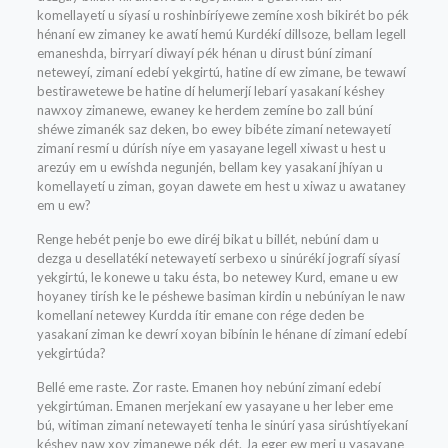
komellayetí u síyasí u roshinbíríyewe zemíne xosh bikirét bo pék
hénaní ew zimaney ke awatí hemú Kurdékí dillsoze, bellam legell
emaneshda, birryarí diwayí pék hénan u dirust búní zimaní
neteweyí, zimaní edebí yekgirtú, hatine dí ew zimane, be tewawí
bestirawetewe be hatine dí helumerjí lebarí yasakaní késhey
nawxoy zimanewe, ewaney ke herdem zemíne bo zall búní
shéwe zimanék saz deken, bo ewey bibéte zimaní netewayetí
zimaní resmí u dúrísh níye em yasayane legell xiwast u hest u
arezúy em u ewíshda negunjén, bellam key yasakaní jhíyan u
komellayetí u ziman, goyan dawete em hest u xiwaz u awataney
em u ew?
Renge hebét penje bo ewe diréj bikat u billét, nebúní dam u
dezga u desellatékí netewayetí serbexo u sinúrékí jografí síyasí
yekgirtú, le konewe u taku ésta, bo netewey Kurd, emane u ew
hoyaney tirísh ke le péshewe basiman kirdin u nebúníyan le naw
komellaní netewey Kurdda ítir emane con rége deden be
yasakaní ziman ke dewrí xoyan bibínin le hénane dí zimaní edebí
yekgirtúda?
Bellé eme raste. Zor raste. Emanen hoy nebúní zimaní edebí
yekgirtúman. Emanen merjekaní ew yasayane u her leber eme
bú, witiman zimaní netewayetí tenha le sinúrí yasa sirúshtíyekaní
késhey naw xoy zimanewe pék dét. Ja eger ew merj u yasayane