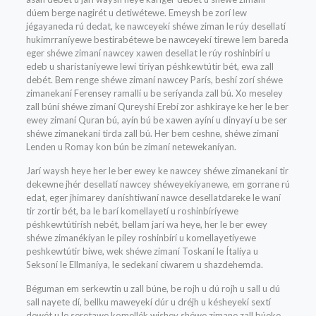
dúem berge nagirét u detiwétewe. Emeysh be zorí lew
jégayaneda rú dedat, ke nawceyekí shéwe ziman le rúy desellatí
hukimrraníyewe bestirabétewe be nawceyekí tirewe lem bareda
eger shéwe zimaní nawcey xawen desellat le rúy roshinbírí u
edeb u sharistaníyewe lewí tiríyan péshkewtútir bét, ewa zall
debét. Bem renge shéwe zimaní nawcey París, beshí zorí shéwe
zimanekaní Ferensey ramallí u be seríyanda zall bú. Xo meseley
zall búní shéwe zimaní Qureyshí Erebí zor ashkiraye ke her le ber
ewey zimaní Quran bú, ayín bú be xawen ayíní u dinyayí u be ser
shéwe zimanekaní tirda zall bú. Her bem ceshne, shéwe zimaní
Lenden u Romay kon bún be zimaní netewekaníyan.
Jarí waysh heye her le ber ewey ke nawcey shéwe zimanekaní tir
dekewne jhér desellatí nawcey shéweyekíyanewe, em gorrane rú
edat, eger jhimarey daníshtiwaní nawce desellatdareke le waní
tir zortir bét, ba le barí komellayetí u roshinbíríyewe
péshkewtútirísh nebét, bellam jarí wa heye, her le ber ewey
shéwe zimanékíyan le piley roshinbírí u komellayetíyewe
peshkewtútir biwe, wek shéwe zimaní Toskaní le Ítalíya u
Seksoní le Ellmaníya, le sedekaní ciwarem u shazdehemda.
Béguman em serkewtin u zall búne, be rojh u dú rojh u sall u dú
sall nayete dí, bellku maweyekí dúr u dréjh u késheyekí sextí
dewét u le seretawe komellék wishey shéwe zimane zall búeke