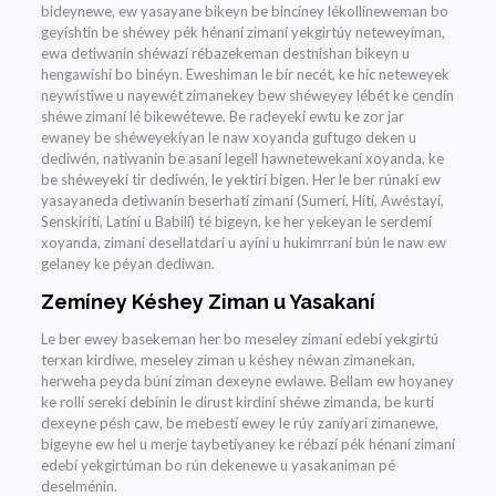
bideynewe, ew yasayane bikeyn be bincíney lékollíneweman bo
geyíshtin be shéwey pék hénaní zimaní yekgirtúy neteweyíman,
ewa detiwanín shéwazí rébazekeman destníshan bikeyn u
hengawíshí bo binéyn. Eweshiman le bír necét, ke híc neteweyek
neywístiwe u nayewét zimanekey bew shéweyey lébét ke cendín
shéwe zimaní lé bikewétewe. Be radeyekí ewtu ke zor jar
ewaney be shéweyekíyan le naw xoyanda guftugo deken u
dediwén, natiwanin be asaní legell hawnetewekaní xoyanda, ke
be shéweyekí tir dediwén, le yektirí bigen. Her le ber rúnakí ew
yasayaneda detiwanín beserhatí zimaní (Sumerí, Hítí, Awéstayí,
Senskirítí, Latíní u Babilí) té bigeyn, ke her yekeyan le serdemí
xoyanda, zimaní desellatdarí u ayíní u hukimrraní bún le naw ew
gelaney ke péyan dediwan.
Zemíney Késhey Ziman u Yasakaní
Le ber ewey basekeman her bo meseley zimaní edebí yekgirtú
terxan kirdiwe, meseley ziman u késhey néwan zimanekan,
herweha peyda búní ziman dexeyne ewlawe. Bellam ew hoyaney
ke rollí serekí debínin le dirust kirdiní shéwe zimanda, be kurtí
dexeyne pésh caw, be mebestí ewey le rúy zaníyarí zimanewe,
bigeyne ew hel u merje taybetíyaney ke rébazí pék hénaní zimaní
edebí yekgirtúman bo rún dekenewe u yasakaniman pé
deselménin.