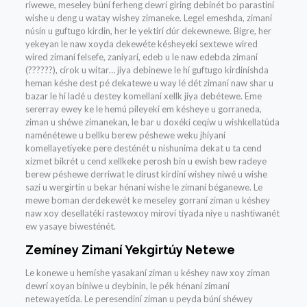
riwewe, meseley búní ferheng dewrí giring debínét bo parastiní
wishe u deng u watay wishey zimaneke. Legel emeshda, zimaní
núsín u guftugo kirdin, her le yektirí dúr dekewnewe. Bigre, her
yekeyan le naw xoyda dekewéte késheyekí sextewe wired
wired zimaní felsefe, zaníyarí, edeb u le naw edebda zimaní
(??????), círok u witar… jíya debinewe le hí guftugo kirdiníshda
heman késhe dest pé dekatewe u way lé dét zimaní naw shar u
bazar le hí ladé u destey komellaní xellk jíya debétewe. Eme
sererray ewey ke le hemú pileyekí em késheye u gorraneda,
ziman u shéwe zimanekan, le bar u doxékí ceqíw u wishkellatúda
naménétewe u bellku berew péshewe weku jhíyaní
komellayetíyeke pere desténét u nishunima dekat u ta cend
xizmet bikrét u cend xellkeke perosh bin u ewísh bew radeye
berew péshewe derriwat le dirust kirdiní wishey niwé u wishe
sazí u wergirtin u bekar hénaní wishe le zimaní béganewe. Le
mewe boman derdekewét ke meseley gorraní ziman u késhey
naw xoy desellatékí rastewxoy miroví tíyada níye u nashtiwanét
ew yasaye biwesténét.
Zemíney Zimaní Yekgirtúy Netewe
Le konewe u hemíshe yasakaní ziman u késhey naw xoy ziman
dewrí xoyan bíníwe u deybínin, le pék hénaní zimaní
netewayetída. Le peresendiní ziman u peyda búní shéwey