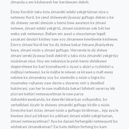
zimanda u em késheyesh her berdewam debét.
Émey Kurdísh taku ésta zimanékí edebí yekgirtúman níye u
netewey Kurd, be cend shéweyekí jíyawaz guftugo deken u be
dú shéwey serekí denúsin u hemú bew awateyn ke zimaní
netewe, zimaní edebí yekgirtú, zimaní núsíniman yek bét her
weku yek neteweyn. Bellam em awat u xiwasteman legell
yasakaní destúrí késhey naw xoy zimanewe kewtiwete késhewe.
Emrro zimaní Kurdí her be dú shéwe bekar hénane jíhaníyekey
heye, zimaní núsín u zimaní guftugo. Hercende le dú shéwe
zimaní serekí jíyawaz bedí dekirét u taku ésta zimanékí yekgirtúy
núsíniman níye. Hoy em nebúníye le pésh hemú shitékewe
degerrétewe bo barí komellayetí u síyasí u abúrí u roshinbírí u
méjhúyí neteweyí, ke le méjhe le néwan ce kirawe u mafí ewey
nebiwe ke zimanekey xoy bo xiwéndin u núsín u bigre bo
muameley rojhaney naw deste u dayerey mírí u desellatí
hukimraní, yan her le naw mallíshda bekarí bihénét sererray lék
picrraní keltúrí netewayetíman le naw parce
dabeshkirawekanda, ke dewrékí lebaríyan xollqandbú, bo
serhelldaní zíyatir le shéwey zimanékí guftugo kirdin u núsín.
Emeyshe barí éstay zimaní núsín u guftugo kirdinman… ínja aya le
kiwéwe dast pé bikeyn bo pékhaní zimaní edebí yekgirtuman,
zimaní netewayetíman? Aya be dananí ferhengékí netewayetí bo
wishekaní zimanekeman? Ew kate delléyn ferheng bo kam