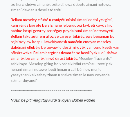
bo hercí shéwe zimanék béte dí, ewa debéte zimaní netewe,
zimaní dewlet u desellatdarétí.
Bellam meseley elfubé u coníyétí núsíní zimaní edebí yekgirtú,
kam rénús bigréte ber? Emane le barudoxí taybetí xoyda híc
nabine kospí gewrey ser régay peyda búní zimaní netewayetí.
Bellam taku zútir em allozíye careser bikirét, ewa béguman bo
rojhí xoy ew kosp u lawekíyanesh naménin emeyan meseley
dahénaní elfubé u be tewawí u destí mirovék yan cend kesék yan
rékxirawéke. Bellam hergíz natiwanrét be hewllí yek u dú shéwe
zimanék be zimanékí niwé dirust bikirét.
Meseley "Íspiranto"
ashkiraye. Meseley giring bo xoshe kirdiní zemíne u textí pék
hénaní zimaní netewe, bedí hénan u zall búní ew merj u
yasayanen ke késhey ziman u shéwe ziman le naw xoyanda
selmandúyane?
~–~–~–~–~–~–~–~–~–~–~–~–~–~–~–~–~–~–~–~–
Núsín be pítí Yekgirtúy kurdí le layení Babek Kabérí