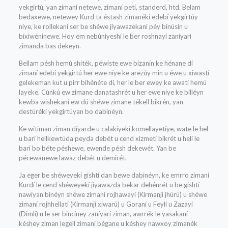
yekgirtú, yan zimaní netewe, zimaní petí, standerd, htd. Belam
bedaxewe, netewey Kurd ta éstash zimanékí edebí yekgirtúy
níye, ke rollekaní ser be shéwe jíyawazekaní péy binúsin u
bíxiwéninewe. Hoy em nebúníyeshí le ber roshnayí zaníyarí
zimanda bas dekeyn.
Bellam pésh hemú shiték, péwíste ewe bizanín ke hénane dí
zimaní edebí yekgirtú her ewe níye ke arezúy min u éwe u xiwastí
gelekeman kut u pirr bíhénéte dí, her le ber ewey ke awatí hemú
layeke. Cúnkú ew zimane danatashrét u her ewe níye ke billéyn
kewba wishekaní ew dú shéwe zimane tékell bikrén, yan
destúrékí yekgirtúyan bo dabinéyn.
Ke witiman ziman díyarde u calakíyekí komellayetíye, wate le hel
u barí hellkewtúda peyda debét u cend xizmetí bikrét u helí le
barí bo béte péshewe, ewende pésh dekewét. Yan be
pécewanewe lawaz debét u demirét.
Ja eger be shéweyekí gishtí dan bewe dabinéyn, ke emrro zimaní
Kurdí le cend shéweyekí jíyawazda bekar dehénrét u be gishtí
nawíyan binéyn shéwe zimaní rojhawayí (Kirmanjí jhúrú) u shéwe
zimaní rojhhellatí (Kirmanjí xiwarú) u Goraní u Feylí u Zazayí
(Dimlí) u le ser bincíney zaníyarí ziman, awrrék le yasakaní
késhey ziman legell zimaní bégane u késhey nawxoy zimanék