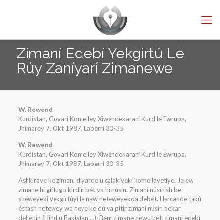
Zimaní Edebí Yekgirtú Le
Rúy Zaníyarí Zimanewe
W. Rewend
Kurdistan, Govarí Komelley Xiwéndekaraní Kurd le Ewrupa,
Jhimarey 7, Okt 1987, Laperrí 30-35
W. Rewend
Kurdistan, Govarí Komelley Xiwéndekaraní Kurd le Ewrupa,
Jhimarey 7, Okt 1987, Laperrí 30-35
Ashkiraye ke ziman, díyarde u calakíyekí komellayetíye. Ja ew
zimane hí giftugo kirdin bét ya hí núsín. Zimaní núsínísh be
shéweyekí yekgirtúyí le naw neteweyekda debét. Hercande takú
éstash netewey wa heye ke dú ya pitir zimaní núsín bekar
dehénin (Hínd u Pakistan …). Bem zimane dewutrét, zimaní edebí