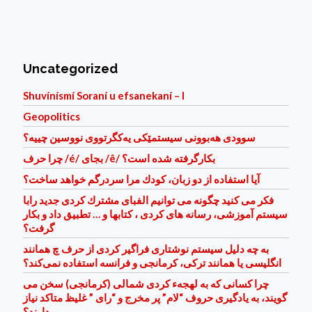
Uncategorized
Shuvínísmí Soraní u efsanekaní – I
Geopolitics
سوودی هه‌بوونی سیستمێكی یه‌كگرتووی نووسین چییه؟
چرا حرف /é/ بجای /ê/ بكارگرفته شده است؟
آيا استفاده از دو زبان، كودك مرا سردرگم خواهد ساخت؟
فكر می كنيد چگونه می توانيم الفبای مشترك كردی جديد رابا
سيستم آموزشی، رسانه های كردی ، كتابها و … تطبيق داد و بكار
گرفت؟
به چه دلیل سیستم نوشتاری فراگیر کردی از حرف چ همانند
انگلیسی یا همانند ترکی، کرمانجی و فرانسه استفاده نمی‌کند؟
چرا کسانی که به لهجهء کردی شمالی (کرمانجی) سخن می
گویند، به یادگیری حروف “لام” پر مخرج و “رای ” غلیظ متاکد نیاز
دارند؟