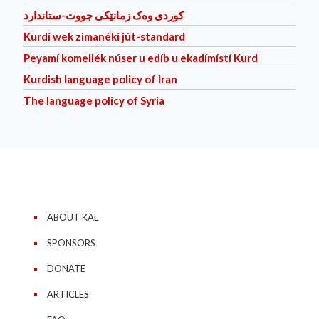
کوردی وه‌ک زمانێکی جووت-ستاندارد
Kurdí wek zimanékí jút-standard
Peyamí komellék núser u edíb u ekadímístí Kurd
Kurdish language policy of Iran
The language policy of Syria
ABOUT KAL
SPONSORS
DONATE
ARTICLES