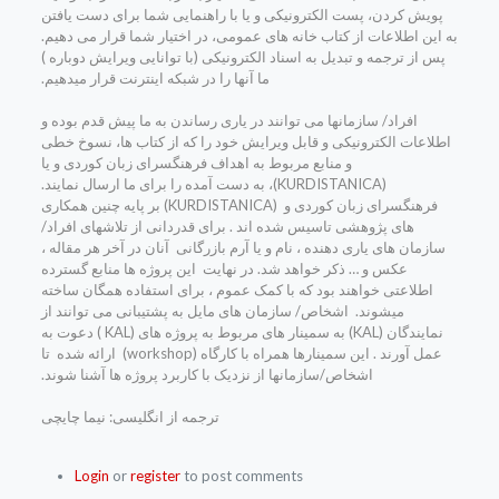
پویش کردن، پست الکترونیکی و یا با راهنمایی شما برای دست یافتن
به این اطلاعات از کتاب خانه های عمومی، در اختیار شما قرار می دهیم.
پس از ترجمه و تبدیل به اسناد الکترونیکی (با توانایی ویرایش دوباره )
ما آنها را در شبکه اینترنت قرار میدهیم.
افراد/ سازمانها می توانند در یاری رساندن به ما پیش قدم بوده و
اطلاعات الکترونیکی و قابل ویرایش خود را که از کتاب ها، نسوخ خطی
و منابع مربوط به اهداف فرهنگسرای زبان کوردی و یا
(KURDISTANICA)، به دست آمده را برای ما ارسال نمایند.
فرهنگسرای زبان کوردی و (KURDISTANICA) بر پایه چنین همکاری
های پژوهشی تاسیس شده اند . برای قدردانی از تلاشهای افراد/
سازمان های یاری دهنده ، نام و یا آرم بازرگانی آنان در آخر هر مقاله ،
عکس و … ذکر خواهد شد. در نهایت این پروژه ها منابع گسترده
اطلاعتی خواهند بود که با کمک عموم ، برای استفاده همگان ساخته
میشوند. اشخاص/ سازمان های مایل به پشتیبانی می توانند از
نمایندگان (KAL) به سمینار های مربوط به پروژه های (KAL ) دعوت به
عمل آورند . این سمینارها همراه با کارگاه (workshop) ارائه شده تا
اشخاص/سازمانها از نزدیک با کاربرد پروژه ها آشنا شوند.
ترجمه از انگلیسی: نیما چایچی
Login
or
register
to post comments