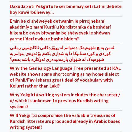
Daxuda xetí Yekgirtú le ser binemay xetí Latíní debéte
hoy kuwérbúnewey…
Emin be ci shéweyek detwanim le pirrojhekaní
akadémíy zimaní Kurdí u Kurdistaníka da beshdarí
bikem bo ewey bitwanim be shéweyek le shéwan
yarmetíder‌í ewkare bashe bidem?
ئه‌من به‌ چ شێوه‌یه‌ک ده‌توانم له‌ پڕۆژه‌کانی ئاکادێمیی زمانی
کوردی و کوردستانیکا دا به‌شداری بکه‌م بۆ ئه‌وه‌ی بتوانم به‌
شێوه‌یه‌ک له‌ شێوان یارمه‌تیده‌ر‌ی ئه‌وکاره‌ باشه‌ بده‌م؟
Why the Genealogy Language Tree presented at KAL
website shows some shortcoming as my home dialect
of Pahli/Fayli shares great deal of vocabulary with
Kelurri rather than Laki?
Why Yekgirtú writing system includes the character /
ù/ which is unknown to previous Kurdish writing
systems?
Will Yekgirtú compromise the valuable treasures of
Kurdish litterateurs produced already in Arabic based
writing system?