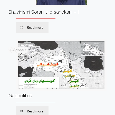
Shuvínísmí Soraní u efsanekaní – I
Read more
10/09/2018
Geopolitics
Read more