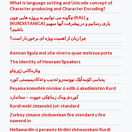
What is language setting and Unicode concept of
Character producing and Character Encoding?
چگونه می توانیم به پروژه هایی چون (KAL) و
(KURDISTANICA) یاری رسانیم و در پیشرفت آنها سهیم
باشیم؟
چرا زبان از اهمیت ویژه ای برخوردار است؟
Aenean ligula mol stie viverra quae melesua porta
The Identity of Hewrami Speakers
وتاره‌كانی ژێرچاو
پەیامی کۆمەڵێک نووسەرو ئەدیب و ئەکادیمیستی کورد
Peyama komellék nivískar ú edíb ú akadímístén Kurd
کوردی وه‌ک زمانێکی جووت – ستاندارد
Kurdí wekí zimaneké jot-standard
Zorbey zimane zínduwekan fire stendard u fire
nawend in
Hellawardin ú perawéz kirdiní shéwazekaní Kurdí