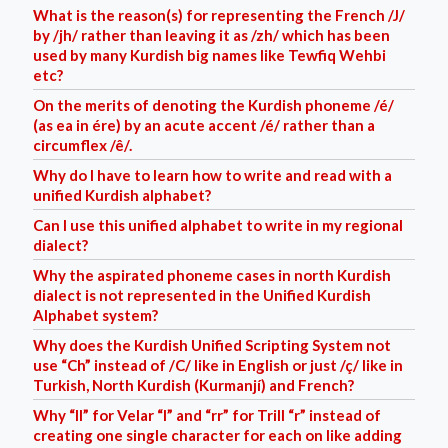
What is the reason(s) for representing the French /J/
by /jh/ rather than leaving it as /zh/ which has been
used by many Kurdish big names like Tewfiq Wehbi
etc?
On the merits of denoting the Kurdish phoneme /é/
(as ea in ére) by an acute accent /é/ rather than a
circumflex /ê/.
Why do I have to learn how to write and read with a
unified Kurdish alphabet?
Can I use this unified alphabet to write in my regional
dialect?
Why the aspirated phoneme cases in north Kurdish
dialect is not represented in the Unified Kurdish
Alphabet system?
Why does the Kurdish Unified Scripting System not
use “Ch” instead of /C/ like in English or just /ç/ like in
Turkish, North Kurdish (Kurmanjí) and French?
Why “ll” for Velar “l” and “rr” for Trill “r” instead of
creating one single character for each on like adding