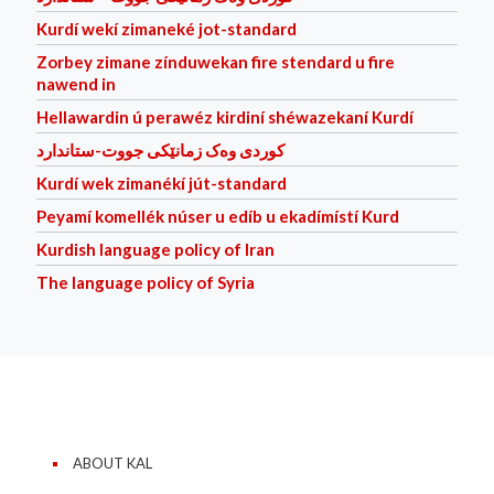
Kurdí wekí zimaneké jot-standard
Zorbey zimane zínduwekan fire stendard u fire
nawend in
Hellawardin ú perawéz kirdiní shéwazekaní Kurdí
کوردی وه‌ک زمانێکی جووت-ستاندارد
Kurdí wek zimanékí jút-standard
Peyamí komellék núser u edíb u ekadímístí Kurd
Kurdish language policy of Iran
The language policy of Syria
ABOUT KAL