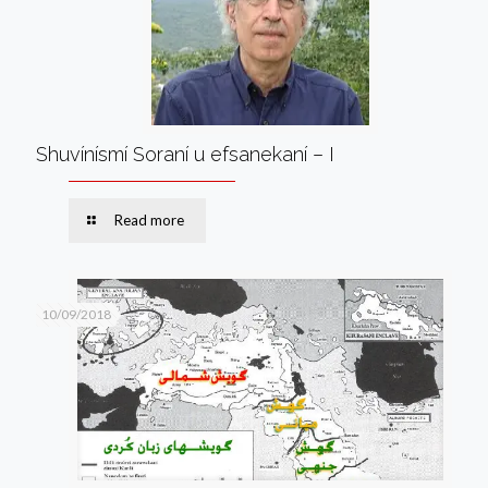
Shuvínísmí Soraní u efsanekaní – I
Read more
10/09/2018