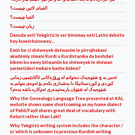
الفبای لاتین چیست؟
الفبا چیست؟
زبان چیست؟
Daxuda xetí Yekgirtú le ser binemay xetí Latíní debéte
hoy kuwérbúnewey…
Emin be ci shéweyek detwanim le pirrojhekaní
akadémíy zimaní Kurdí u Kurdistaníka da beshdarí
bikem bo ewey bitwanim be shéweyek le shéwan
yarmetíder‌í ewkare bashe bidem?
ئه‌من به‌ چ شێوه‌یه‌ک ده‌توانم له‌ پڕۆژه‌کانی ئاکادێمیی زمانی
کوردی و کوردستانیکا دا به‌شداری بکه‌م بۆ ئه‌وه‌ی بتوانم به‌
شێوه‌یه‌ک له‌ شێوان یارمه‌تیده‌ر‌ی ئه‌وکاره‌ باشه‌ بده‌م؟
Why the Genealogy Language Tree presented at KAL
website shows some shortcoming as my home dialect
of Pahli/Fayli shares great deal of vocabulary with
Kelurri rather than Laki?
Why Yekgirtú writing system includes the character /
ù/ which is unknown to previous Kurdish writing