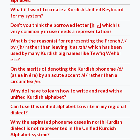
alphabet?
What if I want to create a Kurdish Unified Keyboard
for my system?
Don’t you think the borrowed letter [ḥ: ح] which is
very commonly in use needs a representation?
What is the reason(s) for representing the French /J/
by /jh/ rather than leaving it as /zh/ which has been
used by many Kurdish big names like Tewfiq Wehbi
etc?
On the merits of denoting the Kurdish phoneme /é/
(as ea in ére) by an acute accent /é/ rather than a
circumflex /ê/.
Why do I have to learn how to write and read with a
unified Kurdish alphabet?
Can I use this unified alphabet to write in my regional
dialect?
Why the aspirated phoneme cases in north Kurdish
dialect is not represented in the Unified Kurdish
Alphabet system?