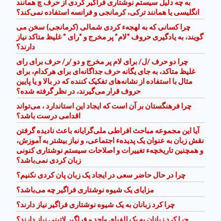
به چه دلیل سیستم نوشتاری فراگیر کردی از حرف چ همانند
انگلیسی یا همانند ترکی، کرمانجی و فرانسه استفاده نمی‌کند؟
چرا کسانی که به لهجهء کردی شمالی (کرمانجی) سخن می
گویند، به یادگیری حروف “لام” پر مخرج و “رای ” غلیظ متاکد نیاز
دارند؟
چرا دو حرف /ل/ برای لام پر مخرج و دو /ر/ حرف برای رای
غلیظ متاکد، به جای یگانه حرف جداگانه‌ای برای هرکدام، برای
مثال با استفاده از نشانه‌های تفکیک کننده که در بالا و یا پایین
حروف قرار می‌گیرند، در نظر گرفته شده؟
چرا فرهنگستان بر آن است که ایجاد این استاندارد ، می‌تواند
اقدامی درست ‌باشد؟
آیا این مجموعه مباحث افراطی ملی‌گرایانه باعث نادیده گرفتن
نقش زبان به عنوان یک پدیدهء اجتماعی، و نیاز بیشتر به آموزش،
و همچنین تاریخچهء تغییرات و اصلاحات سیستم نوشتاری کنونی
زبان کردی نمی‌باشد؟
چرا در حال حاضر سعی در ایجاد یک زبان پان کردی نکنیم؟
مزایای یک شیوه نوشتاری فراگیر چه می‌باشد؟
چرا کرد زبانان به یک شیوه نوشتاری فراگیر نیاز دارند؟
چرا کرد زبانان به یک الفبای واحد و فراگیر لاتینی نیاز دارند؟