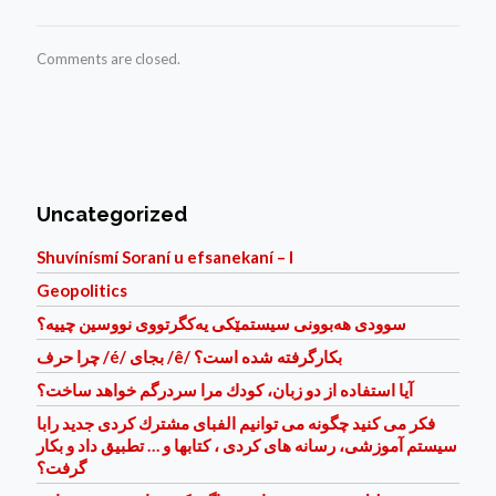
Comments are closed.
Uncategorized
Shuvínísmí Soraní u efsanekaní – I
Geopolitics
سوودی هه‌بوونی سیستمێكی یه‌كگرتووی نووسین چییه؟
چرا حرف /é/ بجای /ê/ بكارگرفته شده است؟
آيا استفاده از دو زبان، كودك مرا سردرگم خواهد ساخت؟
فكر می كنيد چگونه می توانيم الفبای مشترك كردی جديد رابا
سيستم آموزشی، رسانه های كردی ، كتابها و … تطبيق داد و بكار
گرفت؟