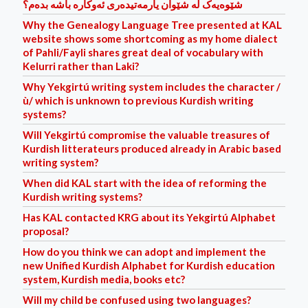
شێوه‌یه‌ک له‌ شێوان یارمه‌تیده‌ر‌ی ئه‌وکاره‌ باشه‌ بده‌م؟
Why the Genealogy Language Tree presented at KAL
website shows some shortcoming as my home dialect
of Pahli/Fayli shares great deal of vocabulary with
Kelurri rather than Laki?
Why Yekgirtú writing system includes the character /
ù/ which is unknown to previous Kurdish writing
systems?
Will Yekgirtú compromise the valuable treasures of
Kurdish litterateurs produced already in Arabic based
writing system?
When did KAL start with the idea of reforming the
Kurdish writing systems?
Has KAL contacted KRG about its Yekgirtú Alphabet
proposal?
How do you think we can adopt and implement the
new Unified Kurdish Alphabet for Kurdish education
system, Kurdish media, books etc?
Will my child be confused using two languages?