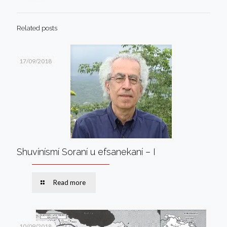
Related posts
17/09/2018
Shuvínísmí Soraní u efsanekaní – I
Read more
10/09/2018