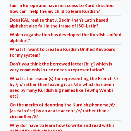
I am in Europe and have no access to Kurdish school
how can I help the my child to learn Kurdish?
Does KAL realise that J. Bedir Khan’s Latin based
alphabet also fall in the frame of ISO-Latin?
Which organisation has developed the Kurdish Unified
alphabet?
What if I want to create a Kurdish Unified Keyboard
for my system?
Don’t you think the borrowed letter [ḥ: ح] which is
very commonly in use needs a representation?
What is the reason(s) for representing the French /J/
by /jh/ rather than leaving it as /zh/ which has been
used by many Kurdish big names like Tewfiq Wehbi
etc?
On the merits of denoting the Kurdish phoneme /é/
(as ea in ére) by an acute accent /é/ rather than a
circumflex /ê/.
Why do I have to learn how to write and read with a