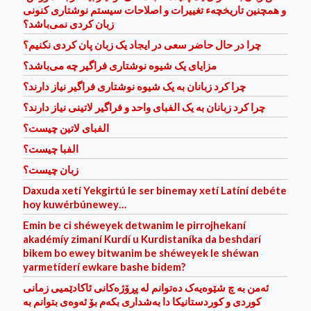
و همچنین تاریخچهء تغییرات و اصلاحات سیستم نوشتاری کنونی
زبان کردی نمی‌باشد؟
چرا در حال حاضر سعی در ایجاد یک زبان پان کردی نکنیم؟
مزایای یک شیوه نوشتاری فراگیر چه می‌باشد؟
چرا کرد زبانان به یک شیوه نوشتاری فراگیر نیاز دارند؟
چرا کرد زبانان به یک الفبای واحد و فراگیر لاتینی نیاز دارند؟
الفبای لاتین چیست؟
الفبا چیست؟
زبان چیست؟
Daxuda xetí Yekgirtú le ser binemay xetí Latíní debéte
hoy kuwérbúnewey…
Emin be ci shéweyek detwanim le pirrojhekaní
akadémíy zimaní Kurdí u Kurdistaníka da beshdarí
bikem bo ewey bitwanim be shéweyek le shéwan
yarmetíder‌í ewkare bashe bidem?
ئه‌من به‌ چ شێوه‌یه‌ک ده‌توانم له‌ پڕۆژه‌کانی ئاکادێمیی زمانی
کوردی و کوردستانیکا دا به‌شداری بکه‌م بۆ ئه‌وه‌ی بتوانم به‌