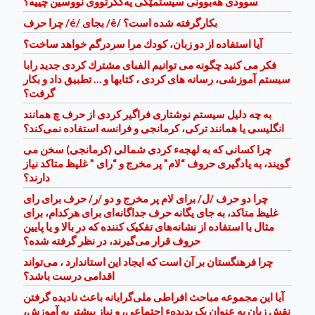
سوودی هه‌بوونی سیستمێكی یه‌كگرتووی نووسین چییه؟
چرا حرف /é/ بجای /ê/ بكارگرفته شده است؟
آيا استفاده از دو زبان، كودك مرا سردرگم خواهد ساخت؟
فكر می كنيد چگونه می توانيم الفبای مشترك كردی جديد رابا
سيستم آموزشی، رسانه های كردی ، كتابها و … تطبيق داد و بكار
گرفت؟
به چه دلیل سیستم نوشتاری فراگیر کردی از حرف چ همانند
انگلیسی یا همانند ترکی، کرمانجی و فرانسه استفاده نمی‌کند؟
چرا کسانی که به لهجهء کردی شمالی (کرمانجی) سخن می
گویند، به یادگیری حروف “لام” پر مخرج و “رای ” غلیظ متاکد نیاز
دارند؟
چرا دو حرف /ل/ برای لام پر مخرج و دو /ر/ حرف برای رای
غلیظ متاکد، به جای یگانه حرف جداگانه‌ای برای هرکدام، برای
مثال با استفاده از نشانه‌های تفکیک کننده که در بالا و یا پایین
حروف قرار می‌گیرند، در نظر گرفته شده؟
چرا فرهنگستان بر آن است که ایجاد این استاندارد ، می‌تواند
اقدامی درست ‌باشد؟
آیا این مجموعه مباحث افراطی ملی‌گرایانه باعث نادیده گرفتن
نقش زبان به عنوان یک پدیدهء اجتماعی، و نیاز بیشتر به آموزش،