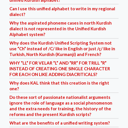
unified Kurdish alphabet?
Can I use this unified alphabet to write in my regional
dialect?
Why the aspirated phoneme cases in north Kurdish
dialect is not represented in the Unified Kurdish
Alphabet system?
Why does the Kurdish Unified Scripting System not
use “Ch” instead of /C/ like in English or just /ç/ like in
Turkish, North Kurdish (Kurmanjí) and French?
WHY “LL” FOR VELAR “L” AND “RR” FOR TRILL “R”
INSTEAD OF CREATING ONE SINGLE CHARACTER
FOR EACH ON LIKE ADDING DIACRITICALS?
Why does KAL think that this creation is the right
one?
Do these sort of passionate nationalist arguments
ignore the role of language as a social phenomenon
and the extra needs for training, the history of the
reforms and the present Kurdish scripts?
What are the benefits of a unified writing system?