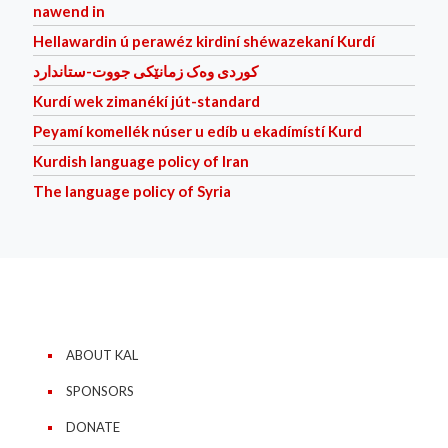
nawend in
Hellawardin ú perawéz kirdiní shéwazekaní Kurdí
کوردی وه‌ک زمانێکی جووت-ستاندارد
Kurdí wek zimanékí jút-standard
Peyamí komellék núser u edíb u ekadímístí Kurd
Kurdish language policy of Iran
The language policy of Syria
ABOUT KAL
SPONSORS
DONATE