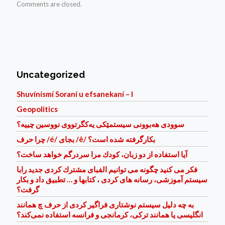
Comments are closed.
Uncategorized
Shuvínísmí Soraní u efsanekaní – I
Geopolitics
سوودی هه‌بوونی سیستمێكی یه‌كگرتووی نووسین چییه؟
چرا حرف /é/ بجای /ê/ بكارگرفته شده است؟
آيا استفاده از دو زبان، كودك مرا سردرگم خواهد ساخت؟
فكر می كنيد چگونه می توانيم الفبای مشترك كردی جديد رابا
سيستم آموزشی، رسانه های كردی ، كتابها و … تطبيق داد و بكار
گرفت؟
به چه دلیل سیستم نوشتاری فراگیر کردی از حرف چ همانند
انگلیسی یا همانند ترکی، کرمانجی و فرانسه استفاده نمی‌کند؟