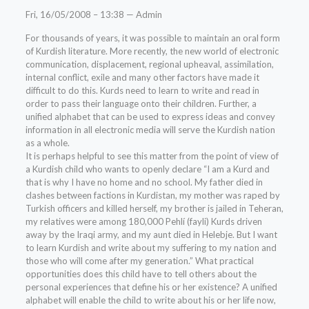
Fri, 16/05/2008 – 13:38 — Admin
For thousands of years, it was possible to maintain an oral form
of Kurdish literature. More recently, the new world of electronic
communication, displacement, regional upheaval, assimilation,
internal conflict, exile and many other factors have made it
difficult to do this. Kurds need to learn to write and read in
order to pass their language onto their children. Further, a
unified alphabet that can be used to express ideas and convey
information in all electronic media will serve the Kurdish nation
as a whole.
It is perhaps helpful to see this matter from the point of view of
a Kurdish child who wants to openly declare “I am a Kurd and
that is why I have no home and no school. My father died in
clashes between factions in Kurdistan, my mother was raped by
Turkish officers and killed herself, my brother is jailed in Teheran,
my relatives were among 180,000 Pehlí (fayli) Kurds driven
away by the Iraqi army, and my aunt died in Helebje. But I want
to learn Kurdish and write about my suffering to my nation and
those who will come after my generation.” What practical
opportunities does this child have to tell others about the
personal experiences that define his or her existence? A unified
alphabet will enable the child to write about his or her life now,