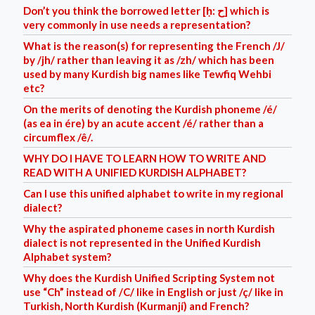
Don’t you think the borrowed letter [ḥ: ح] which is
very commonly in use needs a representation?
What is the reason(s) for representing the French /J/
by /jh/ rather than leaving it as /zh/ which has been
used by many Kurdish big names like Tewfiq Wehbi
etc?
On the merits of denoting the Kurdish phoneme /é/
(as ea in ére) by an acute accent /é/ rather than a
circumflex /ê/.
WHY DO I HAVE TO LEARN HOW TO WRITE AND
READ WITH A UNIFIED KURDISH ALPHABET?
Can I use this unified alphabet to write in my regional
dialect?
Why the aspirated phoneme cases in north Kurdish
dialect is not represented in the Unified Kurdish
Alphabet system?
Why does the Kurdish Unified Scripting System not
use “Ch” instead of /C/ like in English or just /ç/ like in
Turkish, North Kurdish (Kurmanjí) and French?