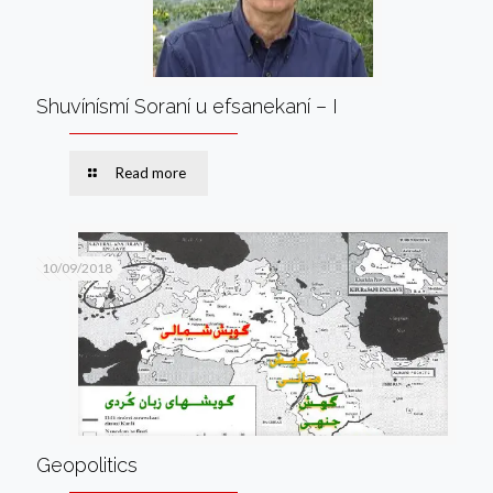
Shuvínísmí Soraní u efsanekaní – I
Read more
10/09/2018
Geopolitics