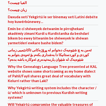
الفبا چیست؟
زبان چیست؟
Daxuda xetí Yekgirtú le ser binemay xetí Latíní debéte
hoy kuwérbúnewey…
Emin be ci shéweyek detwanim le pirrojhekaní
akadémíy zimaní Kurdí u Kurdistaníka da beshdarí
bikem bo ewey bitwanim be shéweyek le shéwan
yarmetíder‌í ewkare bashe bidem?
ئه‌من به‌ چ شێوه‌یه‌ک ده‌توانم له‌ پڕۆژه‌کانی ئاکادێمیی زمانی
کوردی و کوردستانیکا دا به‌شداری بکه‌م بۆ ئه‌وه‌ی بتوانم به‌
شێوه‌یه‌ک له‌ شێوان یارمه‌تیده‌ر‌ی ئه‌وکاره‌ باشه‌ بده‌م؟
Why the Genealogy Language Tree presented at KAL
website shows some shortcoming as my home dialect
of Pahli/Fayli shares great deal of vocabulary with
Kelurri rather than Laki?
Why Yekgirtú writing system includes the character /
ù/ which is unknown to previous Kurdish writing
systems?
Will Yekgirtú compromise the valuable treasures of