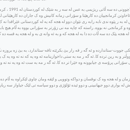
اخاوتن کرمانجییان ده کارهێنا و سۆرانی زمانه کانیش وه ک جاران ده کارهێنانی له
له به ر پێوه ندی نابه رابه ری نێوان دوو له هجه که یه له کوردستانی عێراقدا نه
ه و کرمانجی نه بووه. راسته که چاپه مه نی زۆرتر به سۆرانی بووه به ڵام هیچ با
هجه یێک ده سه ڵات ده دا به له هجه که و به ئه وانه ی به و له هجه یه قسه ده که 
وڵتر و به رین ترده کا. ئه گه ر مه به ستی داخوازینامه ئه وه یه که نه ته وه یه ک
ۆرانی پرۆسه ی جیابوونه وه خێرا تر ده کا. ئه گه ر مه به ست ئه وه یه نه ته 
ش له بواری دوو جیهانبینی و دوو ئیده ئۆلۆژی و دوو سیاسه تی لێک جیاواز سه ریان