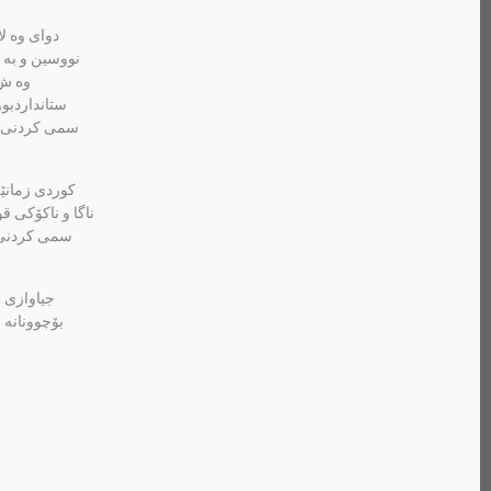
نووسین و به ئ
وه ش 
ستانداردبوو
سمی کردنی له 
ناگا و ناکۆکی قو
سمی کردنی س
بۆچوونانه 