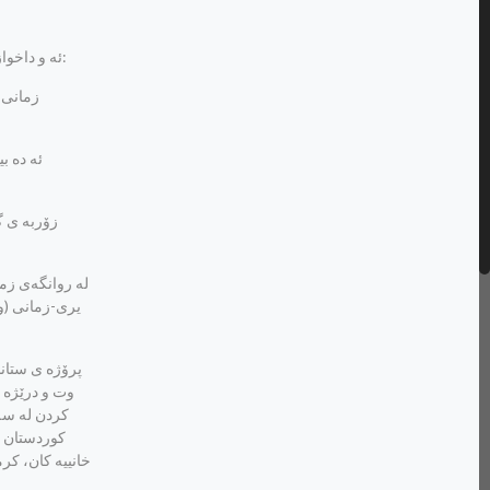
ئه و داخوازییه، ئه گه ر به پێوانه ی زانستییه کانی زمان هه ڵی بسه نگێنین، به هه ڵه چووه و له باری سیاسییه وه تووشی هه ڵه یێکی گه وره تر بووه. زۆر به کورتی:
ئه ده ب
یری-زمانی (وا
وت و درێژه ی
کردن له سه 