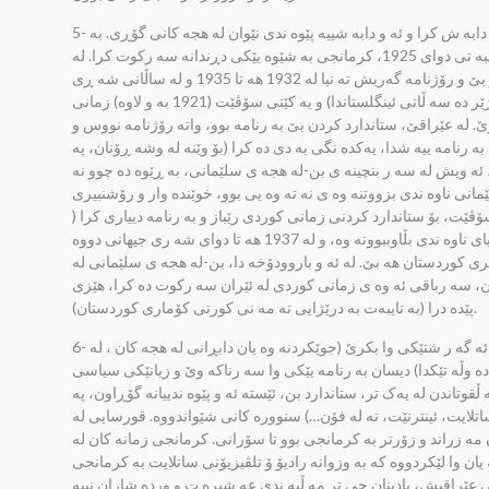
5- دوای شه ری جیهانی یه که م، به شی عوسمانی کوردستان، که به شی هه ره گه وره بوو، دیسان دابه ش کرا و ئه و دابه شییه پێوه ندی نێوان له هجه کانی گۆڕی. به
رووخانی ده وڵه تی عوسمانی (1923-1918) و دامه زرانی کۆماری تورکییه (1923) به تایبه تی دوای 1925، کرمانجی به شێوه یێکی دڕندانه سه رکوت کرا. له
سوورییه ش، که فه رانسه دایمه زراند (1946-1918)، رێگه نه درا کرمانجی له خوێندن دا ده کار بێ و رۆژنامه گه‌ریش ته نیا له 1932 هه تا 1935 و له ساڵانی شه ڕی
جیهانی دووه م "ئازاد" بوو. دوای شه ری جیهانی یه که م (1918-1914)، ته نیا له عێراق (له ژێر ده سه ڵاتی ئینگلستاندا) و یه کێتی سۆڤێت (1921 به و لاوه) زمانی
. له عێراقێ، ستاندارد کردن بێ به رنامه بوو، واته رۆژنامه نووس و
به رنامه ییه شدا، یه‌کده نگی به دی ده کرا (بۆ وێنه له وشه ڕۆنان، په
ه ویش له سه ر بنچینه ی بن-له هجه ی سلێمانی، به ڕێوه ده چوو نه
ێمانی ناوه ندی بزووتنه وه ی نه ته وه یی بوو، خوێنده وار و رۆشنبیری
سۆڤێت، بۆ ستاندارد کردنی زمانی کوردی رێباز و به رنامه دییاری کرا (
کۆنگره ی 1934 ی یێره وان)، به ڵام کوردی سۆڤێت به ژماره زۆر که م بوون، و له قه فقاز و ئاسیای ناوه ندی بڵاوببوونه وه، و له 1937 هه تا دوای شه ری جیهانی دووه
 تری کوردستان هه بێ. له ئه و باروودۆخه دا، بن-له هجه ی سلێمانی له
ان، سه رباقی ئه وه ی زمانی کوردی له ئێران سه رکوت ده کرا، هێزی
پێده درا (به تایبه‌ت به درێژایی ته مه نی کورتی کۆماری کوردستان).
6- داخوازینامه داوا ده کا سۆرانی "له هه رێمی کوردستانی عیراقدا" به ره سمییه ت بناسرێ. به ڵام ئه گه ر شتێکی وا بکرێ (جوێکردنه وه یان دابڕانی له هجه کان ، له
ده وڵه تێکدا) دیسان به رنامه یێکی وا سه رناکه وێ و زیانێکی سیاسی
تاندن له یه‌ک تر، ستاندارد بن، ئێسته ئه و پێوه ندییانه گۆڕاون، په
ساتلایت، ئینترنێت، ته له فۆن…) سنووره کانی شێواندووه. قورسایی له
مه زراند و زۆرتر به کرمانجی بوو تا سۆرانی. کرمانجی زمانه کان له
یان وا لێکردووه که به وزوانه رادیۆ ۆ تلڤیزیۆنی ساتلایت به کرمانجی