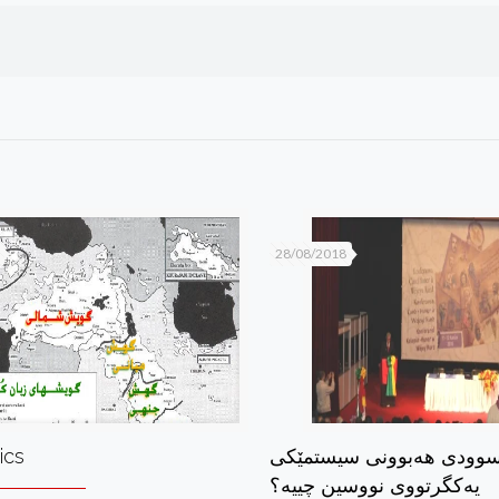
28/08/2018
وودی هه‌بوونی سیستمێكی
ics
یه‌كگرتووی نووسین چییه؟