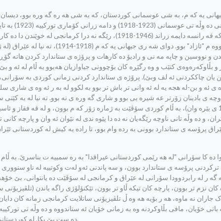
ن و نووسین و چاپه مه نی و رادیۆ ده کارهات و پرۆژه ی ستاندارد کردن هاته گۆڕێ
و بڵاوکه‌ره‌وه‌ی کتێب و وه رگێڕه کان بۆچوونی جیاوازیان هه‌بوو به ڵام له ئه و بێ 
 یان چاککردنی ئه لف وبێ). پرۆژه ی ستاندارد کردنی زمانی کوردی به سۆرانی، ئ
وه ی ئه و بن-له هجه یه له ئه وانی تر باش تر بوو به لکوو له به ر ئه وه ی شاری سل
وچه ی بادینان زۆرتر عه شیره یی بوو و شاری گه وره ی نه بوو. ته نیا له یه کێتی 
، و ده وڵه تانی ناوچه رێگه‌یان نه ده دا پێوه ندی له نێوان ئه وان و پارچه کانی
اق پرۆسه ی ستاندارد بوونی به رده وام بوو، تا راده یه کیش له کوردستانی ئێر
رکردنی پرۆسه ی ستاندارد بوون، و سه پاندنی ئه‌و له‌ت وکوتییه‌ له ناو سنووری 
 گه ر له رابردوودا سۆرانی له عێراق و کرمانجی له سۆڤێت ده یانتوانی، بێ خۆهه ڵقو
ان نزم تر بوون، پارچه کان تیکه ڵاو تر بوون، تێکنۆلۆژی راگه یاندن (تلڤیزیۆنی 
جاران نه ماوه، هه ر بۆیه هه وه ڵ تلڤیزیۆنی ساتلایت کرمانجی زمانه کان دایان 
 باتی خۆیان، مافی بڵاوکردنه وه به زمانی خۆیان ئه ستاندووه و ده وڵه تی تورکییه 
ده ست پێ بکا. له کوردستانی عێراقیش، بادینان چی تر مه ڵبه ندی عه شیره ت و ورده شاران نییه.