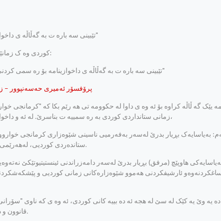
تێبینی سه باره ت به گه‌ڵاڵه ی داخوازینامه بۆ ره سمی کردنی "کرمانجی خواروو"
کوردی وه ک زمانێکی جووت-ستاندارد:
تێبینی سه باره ت به گه‌ڵاڵه ی داخوازینامه بۆ ره سمی کردنی "کرمانجی خواروو"
پرۆفسۆر ئه‌میری حه‌سه‌نپوور – زا
مه یێک گه ڵاڵه کراوه بۆ ئه وه ی داوا له حکوومه تی هه رێم بکا که "کرمانجی خوا
زمانی ستانداردی کوردی به ره سمییه ت بناسرێ. له ئه و داخوازینامه دا، داواکراوه،
‌م: به‌یاسایه‌ک بڕیار بدرێ له‌سه‌ر به‌فه‌رمیی ناسینی شێوه‌زاری کرمانجی خواروو
ستانده‌ردی کوردیی، له‌هه‌رێمی کوردستانی عێراقدا.
ه‌یاسایه‌کی هاوپێچ (مرفق) بڕیار بدرێ له‌سه‌ر دامه‌زراندنی ئینستیتیوتێکێ نه‌ته‌وه‌ی
 ساغکردنه‌وه‌و ئارشیفکردنی هه‌موو شێوه‌زاره‌کانی زمانی کوردیی و پێشکه‌شكردنی 
 ده یه وێ یه‌ کێک له سێ له هجه ئه ده بییه‌ کانی کوردی، ئه وه ی که ناوی "سۆرا
قانوون و ده سه ڵاتی ده وڵه تی، بکرێت به زمانی ره سمی و ستانداردی کوردی.