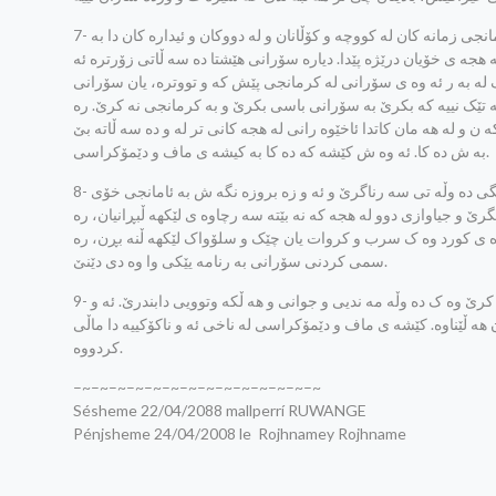
7- دوای وه لاچوونی ده سه ڵاتی ریژیمی به عس له سه ر به شێک له کوردستان له 1991 ، کرمانجی زمانه کان له کووچه و کۆڵانان و له دووکان و ئیداره کان دا به
 هجه ی خۆیان درێژه پێدا. دیاره سۆرانی هێشتا ده سه ڵاتی زۆرتره ئه
 ک له به ر ئه وه ی سۆرانی له کرمانجی پێش که و تووتره، یان سۆرانی
به تێک نییه که بکرێ به سۆرانی باسی بکرێ و به کرمانجی نه کرێ. ره
ن و له هه مان کاتدا ئاخێوه رانی له هجه کانی تر له و ده سه ڵاته بێ
به ش ده کا. ئه وه ش کێشه که ده کا به کیشه ی ماف و دێمۆکراسی.
8- کوردی زمانێکی جووت-ستاندارده و ئه گه ر قه رار بێ بکرێته تاقه-ستاندارد، به بێ زه بروزه نگی ده وڵه تی سه رناگرێ و ئه و زه بروزه نگه ش به ئامانجی خۆی
 بگرێ و جیاوازی دوو له هجه که نه بێته سه رچاوه ی لێکهه ڵبڕانیان، ره
وه ی کورد وه ک سرب و کروات یان چێک و سلۆواک لێکهه ڵنه بڕن، ره
سمی کردنی سۆرانی به رنامه یێکی وا وه دی دێنێ.
9- جیاوازی زمان و له هجه وه ک نوقسان و دواکه وتوویی و لێقه ومان چاوی لێکراوه به ڵام ده کرێ وه ک ده وڵه مه ندیی و جوانی و هه ڵکه وتوویی دابندرێ. ئه و
 هه ڵێناوه. کێشه ی ماف و دێمۆکراسی له ناخی ئه و ناکۆکییه دا ماڵی
کردووه.
–~–~–~–~–~–~–~–~–~–~–~–~–~–~
Sésheme 22/04/2088 mallperrí RUWANGE
Pénjsheme 24/04/2008 le Rojhnamey Rojhname