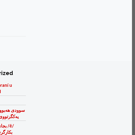
rized
raní u
I
سوودی هه‌بو
یه‌كگرتووی
بكارگر