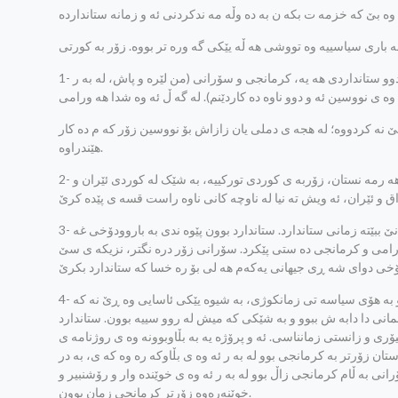
1- زمانی کوردی، وه ک زمانی هه رمه نی، ئالبانی و نۆروێژی، زمانێکی جووت-ستاندارده‌: دوو ستانداردی هه یه، کرمانجی و سۆرانی (من لێره و پاش، له به ر
ه ی نووسین ئه و دوو ناوه ده کاردێنم). له گه‌ ڵ ئه وه شدا هه ورامی
ێ نه کردووه؛ له هجه ی دملی یان زازاش بۆ نووسین زۆر که م ده کار
هێندراوه.
2- زۆربه ی گه‌لی کورد به کرمانجی قسه ده که ن: ته واوی کوردی سوورییه، ته‌ واوی کوردی هه رمه نستان، زۆربه ی کوردی تورکییه، به شێک له کوردی ئێران و
3- له روانگه‌ی زمانناسییه وه، هیچ له هجه یێک له له هجه یێکی تر باشتر نییه. هه ر له هجه یێک ده توانێ ببێته زمانی ستاندارد. ستاندارد بوون پێوه ندی به باروودۆخی غه
 ورامی و کرمانجی ده ستی پێکرد. سۆرانی زۆر دره نگتر، نزیکه ی سێ
4- پرۆژه ی ستانداردبوونی زمانی کوردی، له به ر دابه شکرانی کوردستان له ناو چه ند ده وڵه تدا و به هۆی سیاسه تی زمانکوژی، به شیوه یێکی ئاسایی وه ڕێ نه که
سمانی دا دابه ش ببوو و به شێکی که میش له روو سییه بوون. ستاندارد
یۆری و زانستی زمانناسی. ئه و پرۆژه یه به بڵاوبوونه وه ی روژنامه ی
وو. کوردستان زۆرتر به کرمانجی بوو له به ر ئه وه ی بڵاوکه ره وه که ی، به در
19 هه م به کرمانجی بوو و هه م به سۆرانی به ڵام کرمانجی زاڵ بوو له به ر ئه وه ی خوێنده وار و رۆشنبیر و
خوێنه‌ره‌وه‌ زۆرتر کرمانجی زمان بوون.