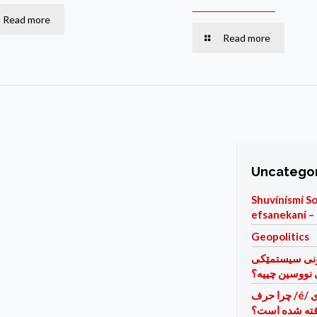
Read more
Read more
Uncatego
Shuvínísmí So
efsanekaní – 
Geopolitics
ونی سیستمێكی
 نووسین چییه؟
چرا حرف /é/ بجای /ê/
فته شده است؟