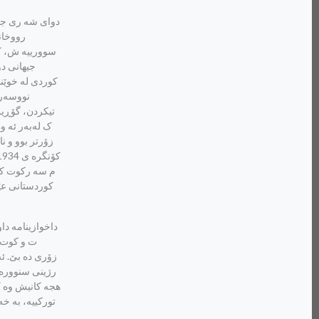
کوردی له خوێند
نووسه‌ر 
تیکردن، گۆڕین
ک له‌به‌ر ئه 
زۆرتر بوو و نا
م سه رکوت کران
کوردستانی عێر
ت و کوت ت
زۆری ده بێ. ئه
رژینی سنووره ک
هجه کانیش وه ک 
تورکییه، به خه