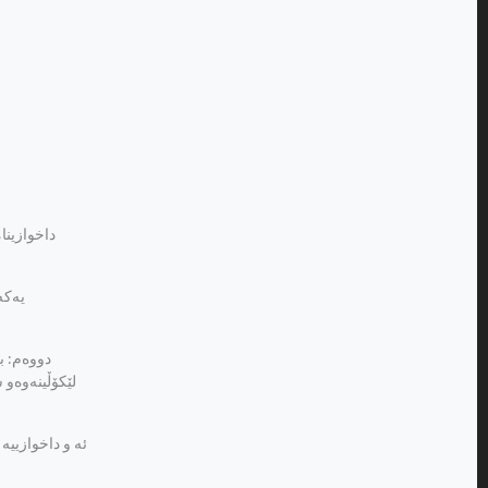
داخوازینا
یه‌که
دووه‌م: ب
لێکۆڵینه‌وه‌و
ئه و داخوازییه