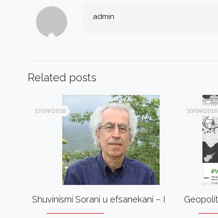
admin
Related posts
17/09/2018
10/09/2018
Shuvínísmí Soraní u efsanekaní – I
Geopolit