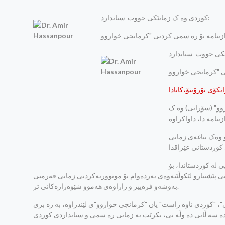
کوردی وه ک زمانێکی جووت-ستاندارد:
نکۆی تۆرۆنتۆ،کانادا
روو" (سۆرانی) وه ک
 وه‌ک بناغه‌ی زمانی
ی له‌ کوردستاندا، بۆ
پێشنیارو لێكوڵێنه‌وه‌ی به‌رده‌وام بۆ موتووربه‌کردنی زمانی فه‌رمیی
به‌وشه‌و فره‌ییز و زاراوه‌ی هه‌موو شێوه‌زاره‌کانی تر.
نی"، "کوردی ناوه راست" یان "کرمانجی خواروو"ی لێندراوه، به زه بری