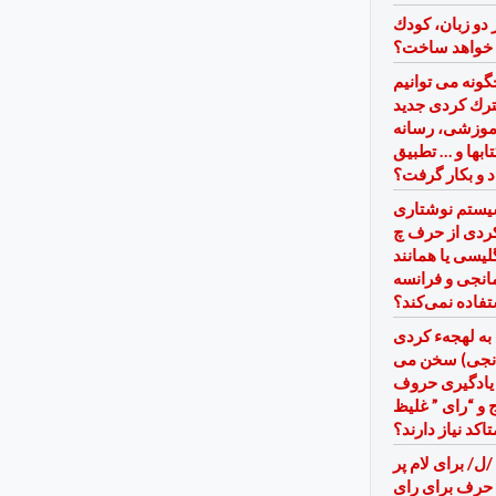
ز دو زبان، كودك
 خواهد ساخت؟
گونه می توانيم
ترك كردی جديد
آموزشی، رسانه
ابها و … تطبيق
د و بكار گرفت؟
سیستم نوشتاری
کردی از حرف چ
گلیسی یا همانند
انجی و فرانسه
فاده نمی‌کند؟
به لهجهء کردی
نجی) سخن می
 یادگیری حروف
 و “رای ” غلیظ
تاکد نیاز دارند؟
ل/ برای لام پر
 حرف برای رای