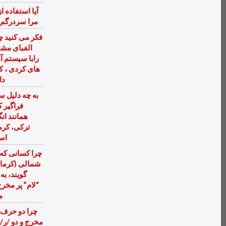
آيا استفاده ا
مرا سردرگم
فكر می كنيد چ
الفبای مش
رابا سيستم 
های كردی ، كت
دا
به چه دلیل 
فراگیر 
همانند ان
ترکی، کرم
است
چرا کسانی که 
شمالی (کرما
گویند، به
“لام” پر مخرج
م
چرا دو حرف /
مخرج و دو /ر/