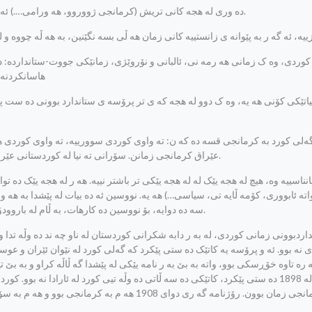
ده وری له هجه‌ کانی تریش (کرمانجی ژووروو، هه ورامی….) ئه وه بێ که خزمه ت بکه ن به ده وڵه مه ندکردنی ئه و زمانه ستاندارده.
هاسانکردنه و
ییاتێکی کۆنی هه یه، وه ک دوو له هجه که ی تر پرۆسه ی ستاندارد بوونی ده ست پ
عێراق کرمانجی زمانن. سۆرانی ته نیا له کوردستانی عێراق و ئێران، ئه ویش ته نیا له ناوچه کانی ناوه راست قسه ی پێده کرێ.
ته ئابووری، کۆمه ڵایه تی، سیاسی…) هه یه. نووسین ئه ده بیات له پێشدا به هه
سه ده دوایه، بۆ نووسین ده کارهات، به ڵام له باروودۆخی دوای شه ڕی جیهانی یه‌که‌م هه لی بۆ ره خسا که ستاندارد بکرێ.
 نه بوو. ئه و پرۆسه یه کاتێک ده ستی پێکرد که گه‌لی کورد له نێوان ئێران و عو
ره تاوه خۆڕسکی بوو، واته به بێ به ر نامه یێکی له پێشدا گه ڵاڵه کراو و به بێ ت
کوردستان له 1898 ده ستی پێکرد، کاتێکی ده سه ڵاتی ده وڵه تیی کورد له ئارادا نه ب
خانییه کان، کرمانجی زمان بوون. رۆژنامه گه ری دوای 08