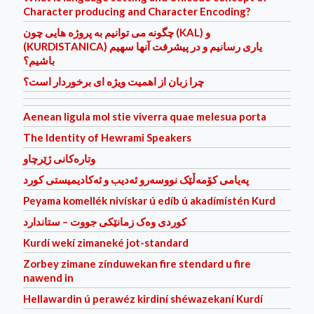
Character producing and Character Encoding?
چگونه می توانیم به پروژه هایی چون (KAL) و
(KURDISTANICA) یاری رسانیم و در پیشرفت آنها سهیم
باشیم؟
چرا زبان از اهمیت ویژه ای برخوردار است؟
Aenean ligula mol stie viverra quae melesua porta
The Identity of Hewrami Speakers
وتاره‌كانی ژێرچاو
پەیامی کۆمەڵێک نووسەرو ئەدیب و ئەکادیمیستی کورد
Peyama komellék nivískar ú edíb ú akadímístén Kurd
کوردی وه‌ک زمانێکی جووت – ستاندارد
Kurdí wekí zimaneké jot-standard
Zorbey zimane zínduwekan fire stendard u fire
nawend in
Hellawardin ú perawéz kirdiní shéwazekaní Kurdí