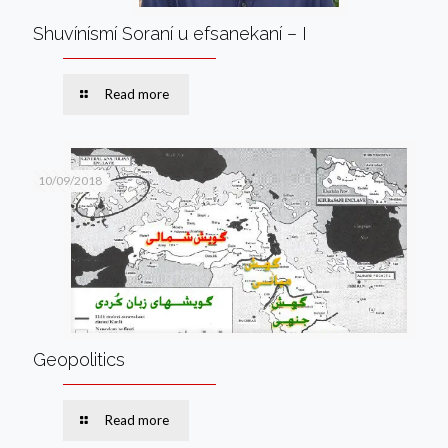
Shuvínísmí Soraní u efsanekaní – I
Read more
10/09/2018
Geopolitics
Read more