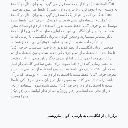
تلفظ شده) در آغاز یک کلمه قرار می گیرد ، بعنوان مثال در کلمهء Cut ،
به وسیلهء دم ( پوف کردن یا بیرون دادن نفس ) تلفظ می شود. هرچند،
هنگامی که در انتهای یک کلمه قرار گیرد ، بعنوان مثال در کلمهء Tuck ،
از عمل دم استفاده‌ای نمی شود. در فونتیک، حرف “کی” تلفظ شده
توسط دم و حرف “کی” تلفظ شده بدون استفاده از دم دو صدای مجزا
هستند. اما در زبان انگلیسی این صداهای متفاوت، کلمه‌ای را از کلمهء
دیگر متمایز نمیسازند و سخن گویان به زبان انگلیسی تا زمانی که به
آنها تذکر داده نشود ، از وجود تفاوت فونتیکی بی اطلاع هستند.
همچنین زبان انگلیسی از نظر فونولوژی یا صدا شناسی، حرف “کی”
تلفظ شده با استفاده از دم و حرف کی تلفظ شده بدون استفاده از دم
را از هم مجزا نمی سازد. اما از طرف دیگر زبان هندی از این تفاوت
صوت برای معین ساختن کلماتی از قبیل kal به معنی زمان _که دارای
حرف کی تلفظ شده بدون استفاده از دم می باشد_ و khal به معنای
پوست _که در آن kh معرف حرف “کی” تلفظ شده با استفاده از دم می
باشد _استفاده می کند. به همین دلیل در زبان هندی حرف کی تلفظ
شده با استفاده از دم و حرف “کی” تلفظ شده بدون استفاده از دم،
هم از نظر صداشناسی (فنولوژی) و هم از نظر آواشناسی (فونتیک)
مجزا هستند.
برگردان از انگلیسی به پارسی : گوان مارونسی