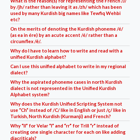
What is the reason(s) for representing the French /J/
by /jh/ rather than leaving it as /zh/ which has been
used by many Kurdish big names like Tewfiq Wehbi
etc?
On the merits of denoting the Kurdish phoneme /é/
(as ea in ére) by an acute accent /é/ rather than a
circumflex /ê/.
Why do I have to learn how to write and read with a
unified Kurdish alphabet?
Can I use this unified alphabet to write in my regional
dialect?
Why the aspirated phoneme cases in north Kurdish
dialect is not represented in the Unified Kurdish
Alphabet system?
Why does the Kurdish Unified Scripting System not
use “Ch” instead of /C/ like in English or just /ç/ like in
Turkish, North Kurdish (Kurmanjí) and French?
Why “ll” for Velar “l” and “rr” for Trill “r” instead of
creating one single character for each on like adding
diacriticals?