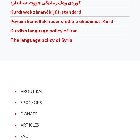
کوردی وه‌ک زمانێکی جووت-ستاندارد
Kurdí wek zimanékí jút-standard
Peyamí komellék núser u edíb u ekadímístí Kurd
Kurdish language policy of Iran
The language policy of Syria
ABOUT KAL
SPONSORS
DONATE
ARTICLES
FAQ