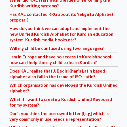
When did KAL start with the idea of reforming the
Kurdish writing systems?
Has KAL contacted KRG about its Yekgirtú Alphabet
proposal?
How do you think we can adopt and implement the
new Unified Kurdish Alphabet for Kurdish education
system, Kurdish media, books etc?
Will my child be confused using two languages?
I am in Europe and have no access to Kurdish school
how can I help the my child to learn Kurdish?
Does KAL realise that J. Bedir Khan’s Latin based
alphabet also fall in the frame of ISO-Latin?
Which organisation has developed the Kurdish Unified
alphabet?
What if I want to create a Kurdish Unified Keyboard
for my system?
Don’t you think the borrowed letter [ḥ: ح] which is
very commonly in use needs a representation?