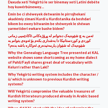
Daxuda xetí Yekgirtú le ser binemay xetí Latíní debéte
hoy kuwérbúnewey…
Emin be ci shéweyek detwanim le pirrojhekaní
akadémíy zimaní Kurdí u Kurdistaníka da beshdarí
bikem bo ewey bitwanim be shéweyek le shéwan
yarmetíder‌í ewkare bashe bidem?
ئه‌من به‌ چ شێوه‌یه‌ک ده‌توانم له‌ پڕۆژه‌کانی ئاکادێمیی زمانی
کوردی و کوردستانیکا دا به‌شداری بکه‌م بۆ ئه‌وه‌ی بتوانم به‌
شێوه‌یه‌ک له‌ شێوان یارمه‌تیده‌ر‌ی ئه‌وکاره‌ باشه‌ بده‌م؟
Why the Genealogy Language Tree presented at KAL
website shows some shortcoming as my home dialect
of Pahli/Fayli shares great deal of vocabulary with
Kelurri rather than Laki?
Why Yekgirtú writing system includes the character /
ù/ which is unknown to previous Kurdish writing
systems?
Will Yekgirtú compromise the valuable treasures of
Kurdish litterateurs produced already in Arabic based
writing system?