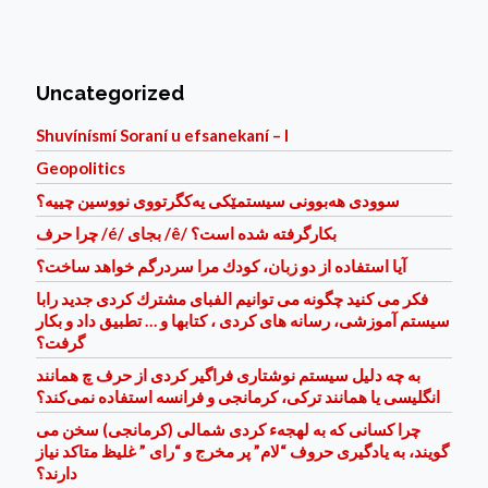
Uncategorized
Shuvínísmí Soraní u efsanekaní – I
Geopolitics
سوودی هه‌بوونی سیستمێكی یه‌كگرتووی نووسین چییه؟
چرا حرف /é/ بجای /ê/ بكارگرفته شده است؟
آيا استفاده از دو زبان، كودك مرا سردرگم خواهد ساخت؟
فكر می كنيد چگونه می توانيم الفبای مشترك كردی جديد رابا
سيستم آموزشی، رسانه های كردی ، كتابها و … تطبيق داد و بكار
گرفت؟
به چه دلیل سیستم نوشتاری فراگیر کردی از حرف چ همانند
انگلیسی یا همانند ترکی، کرمانجی و فرانسه استفاده نمی‌کند؟
چرا کسانی که به لهجهء کردی شمالی (کرمانجی) سخن می
گویند، به یادگیری حروف “لام” پر مخرج و “رای ” غلیظ متاکد نیاز
دارند؟