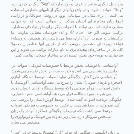
هیچ دلیل دیگری به غیر از عرف وجود ندارد که “Seg” سگ در کردی باید
“Seg” خوانده شود، و در واقع زبانهای دیگر از نامهای متفاوتی استفاده
می کنند . ( برای مثال در اسپانیایی پڕو، در روسی سوباکا، و در ژاپنی
اینو) زبان محاوره ای انسان مرکب از اصواتی است که به تنهایی
معنایی ندارند. اما می توانند با اصوات دیگر برای خلق نهادهای معنادار،
ترکیب شوند. اگر چه /ب/، /آ/ و /د/ خودشان معنایی ندارند، اما
ترکیبشان به صورت “باد” دارای معنا می باشد. زبان همچنین به وسیلهء
قواعد پیچیده‌ای مشخص می‌شود که از طریق آنها عناصر _ معمولا
کلمات_ در ساختارهای پیچیده تری به نام عبارات ترکیب می شوند و این
ساختارها به نوبهء خود نقش عمده ای در ساختار جملات ایفا می کنند.
آواشناسی یا فونتیک، بخش مرتبط با خصوصیات فیزیکی اصوات در
دانش زبانشناسی می‌باشد و خود به سه زیر بخش تقسیم می شود:
آواشناسی طرز گفتار، چگونگی تولید اصوات توسط دستگاه آوازی
(حنجره و تارهای صوتی) انسان را شرح می دهد. آواشناسی آکوستیک یا
دانش اصوات ، امواج صوتیی را که توسط دستگاه آوازی انسان تولید
می شوند، مورد مطالعه قرار می دهد. آواشناسی حس شنوایی،
چگونگی دریافت اصوات گفته شده توسط گوش انسان را بررسی می
کند. فنولوژی یا صدا شناسی، برعکس به خصوصیات فیزیکی اصوات
مرتبط نمی باشد، بلکه ترجیحا با چگونگی عملکرد آنها در یک زبان
مشخص سروکار دارد. مثال زیر تفاوت بین فونتیک و فونولوژی را
مشخص می سازد.
در زبان انگلیسی ، هنگامی که حرف “کی” (معمولا توسط حرف “سی”