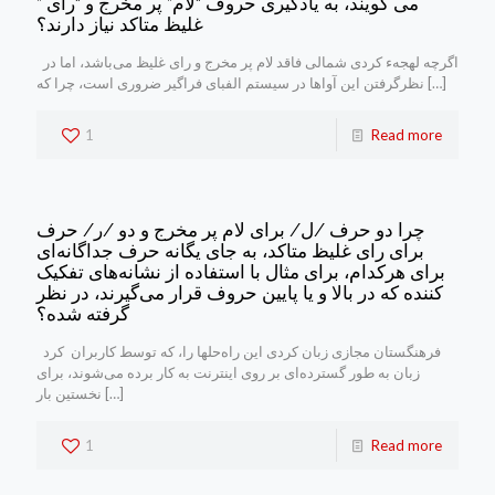
می گویند، به یادگیری حروف “لام” پر مخرج و “رای ”
غلیظ متاکد نیاز دارند؟
اگرچه لهجهء کردی شمالی فاقد لام پر مخرج و رای غلیظ می‌باشد، اما در
[…]
نظرگرفتن این آواها در سیستم الفبای فراگیر ضروری است، چرا که
1
Read more
چرا دو حرف /ل/ برای لام پر مخرج و دو /ر/ حرف
برای رای غلیظ متاکد، به جای یگانه حرف جداگانه‌ای
برای هرکدام، برای مثال با استفاده از نشانه‌های تفکیک
کننده که در بالا و یا پایین حروف قرار می‌گیرند، در نظر
گرفته شده؟
فرهنگستان مجازی زبان کردی این راه‌حلها را، که توسط کاربران کرد
زبان به طور گسترده‌ای بر روی اینترنت به کار برده می‌شوند، برای
[…]
نخستین بار
1
Read more