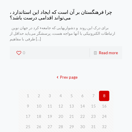
چرا فرهنگستان بر آن است که ایجاد این استاندارد ،
می‌تواند اقدامی درست ‌باشد؟
برای درک این روند و دشواریهایی که جامعهء کرد در جهان نوین
ارتباطات الکترونیکی با آنها مواجه هست، پرسشگر می‌باید حداقل از
[…]
طرفی با مفاهیم
0
Read more
Prev page
1
2
3
4
5
6
7
8
9
10
11
12
13
14
15
16
17
18
19
20
21
22
23
24
25
26
27
28
29
30
31
32