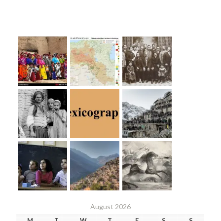
August 2026
M
T
W
T
F
S
S