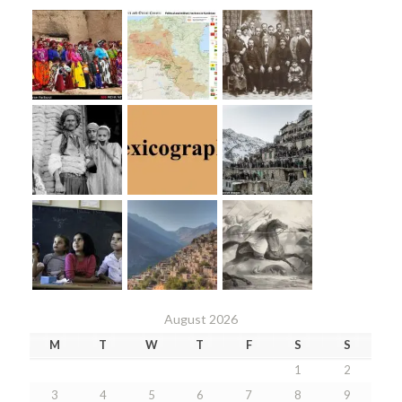
August 2026
M
T
W
T
F
S
S
1
2
3
4
5
6
7
8
9