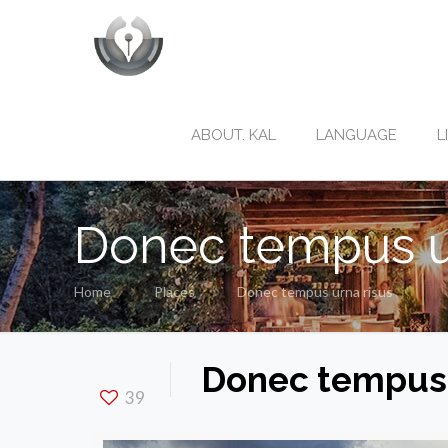
ABOUT. KAL
LANGUAGE
L
Donec tempus u
Home
Places
Donec tempus urna risus
Donec tempus 
39