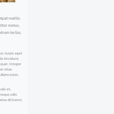
utpat mattis.
titor metus,
utrum luctus.
 ac turpis eget
da tincidunt,
equat. Integer
am vitae
 ullamcorper,
ulis et,
d neque odio
latea dictumst.