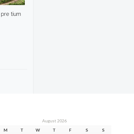
pre tium
August 2026
M
T
W
T
F
S
S