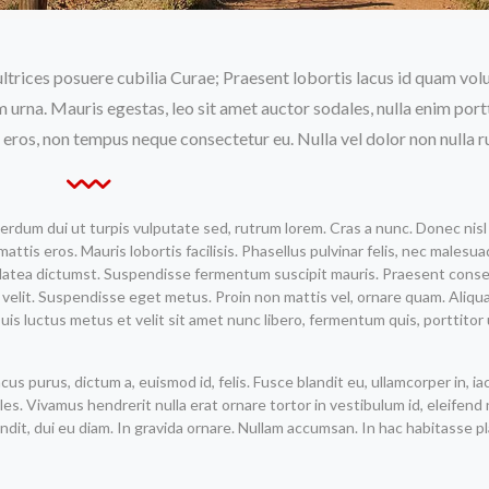
ultrices posuere cubilia Curae; Praesent lobortis lacus id quam vol
 urna. Mauris egestas, leo sit amet auctor sodales, nulla enim port
m eros, non tempus neque consectetur eu. Nulla vel dolor non nulla r
rdum dui ut turpis vulputate sed, rutrum lorem. Cras a nunc. Donec nisl
ttis eros. Mauris lobortis facilisis. Phasellus pulvinar felis, nec malesua
e platea dictumst. Suspendisse fermentum suscipit mauris. Praesent cons
d velit. Suspendisse eget metus. Proin non mattis vel, ornare quam. Aliqu
uis luctus metus et velit sit amet nunc libero, fermentum quis, porttitor
s purus, dictum a, euismod id, felis. Fusce blandit eu, ullamcorper in, iac
dales. Vivamus hendrerit nulla erat ornare tortor in vestibulum id, eleifen
dit, dui eu diam. In gravida ornare. Nullam accumsan. In hac habitasse p