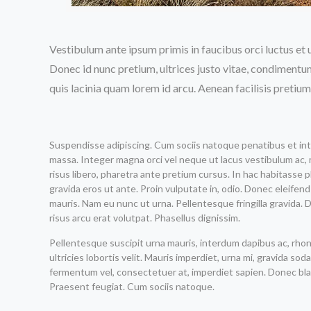
Vestibulum ante ipsum primis in faucibus orci luctus et 
Donec id nunc pretium, ultrices justo vitae, condimentum
quis lacinia quam lorem id arcu. Aenean facilisis pretiu
Suspendisse adipiscing. Cum sociis natoque penatibus et inte
massa. Integer magna orci vel neque ut lacus vestibulum ac, ma
risus libero, pharetra ante pretium cursus. In hac habitass
gravida eros ut ante. Proin vulputate in, odio. Donec eleifen
mauris. Nam eu nunc ut urna. Pellentesque fringilla gravida. D
risus arcu erat volutpat. Phasellus dignissim.
Pellentesque suscipit urna mauris, interdum dapibus ac, rhoncu
ultricies lobortis velit. Mauris imperdiet, urna mi, gravida so
fermentum vel, consectetuer at, imperdiet sapien. Donec blan
Praesent feugiat. Cum sociis natoque.