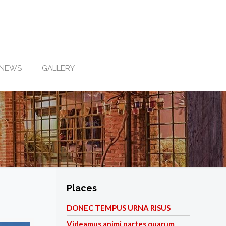
NEWS
GALLERY
Places
DONEC TEMPUS URNA RISUS
Videamus animi partes quarum