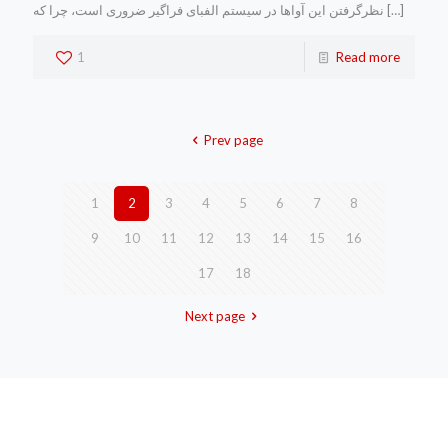
[…]
نظرگرفتن این آواها در سیستم الفبای فراگیر ضروری است، چرا که
1
Read more
Prev page
1
2
3
4
5
6
7
8
9
10
11
12
13
14
15
16
17
18
Next page